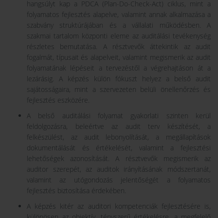
hangsúlyt kap a PDCA (Plan-Do-Check-Act) ciklus, mint a
folyamatos fejlesztés alapelve, valamint annak alkalmazása a
szabvány struktúrájában és a vállalati működésben. A
szakmai tartalom központi eleme az auditálási tevékenység
részletes bemutatása. A résztvevők áttekintik az audit
fogalmát, típusait és alapelveit, valamint megismerik az audit
folyamatának lépéseit a tervezéstől a végrehajtáson át a
lezárásig. A képzés külön fókuszt helyez a belső audit
sajátosságaira, mint a szervezeten belüli önellenőrzés és
fejlesztés eszközére.
A belső auditálási folyamat gyakorlati szinten kerül
feldolgozásra, beleértve az audit terv készítését, a
felkészülést, az audit lebonyolítását, a megállapítások
dokumentálását és értékelését, valamint a fejlesztési
lehetőségek azonosítását. A résztvevők megismerik az
auditor szerepét, az auditok irányításának módszertanát,
valamint az utógondozás jelentőségét a folyamatos
fejlesztés biztosítása érdekében.
A képzés kitér az auditori kompetenciák fejlesztésére is,
különösen az objektív, tényszerű értékelésre, a megfelelő