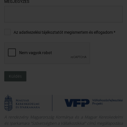
MEGJEGYZÉS
Az adatkezelési tájékoztatót megismertem és elfogadom *
Küldés
A rendezvény Magyarország Kormánya és a Magyar Kereskedelmi
és Iparkamara "Szövetségben a Vállalkozókkal" című megállapodása