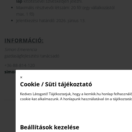
lap
kitöltésével szíveskedjen jelezni.
Maximális résztvevői létszám: 20 fő! (egy vállalkozástól
max. 1 fő)
Jelentkezési határidő: 2026. június 13.
INFORMÁCIÓ:
Simon Emerencia
gazdaságfejlesztési tanácsadó
+36-88-814-120
simon.emerencia@veszpremikamara.hu
×
Cookie / Süti tájékoztató
Kedves Látogató! Tájékoztatjuk, hogy a kemkik.hu honlap felhaszná
cookie-kat alkalmazunk. A honlapunk használatával ön a tájékoztatá
JELENTKEZÉSI LAP
A rendezvény térítésmentes, azonban előzetes
regisztrációhoz kötött!
Beállítások kezelése