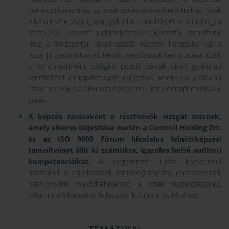
kommunikációra és az audit során elkövethető tipikus hibák
elkerülésére. A program gyakorlati szemléletét erősíti, hogy a
résztvevők konkrét audithelyzeteken keresztül ismerhetik
meg a módszertan alkalmazását. Kiemelt hangsúlyt kap a
hazai jó gyakorlatok és bevált megoldások bemutatása. Ezek
a benchmarkként szolgáló pozitív példák olyan gyakorlati
szemléletet és tapasztalatot nyújtanak, amelyekre a vállalati
szakemberek hatékonyan építhetnek mindennapi munkájuk
során.
A képzés zárásaként a résztvevők vizsgát tesznek,
amely sikeres teljesítése esetén a Controll Holding Zrt.
és az ISO 9000 Fórum hivatalos felnőttképzési
tanúsítványt állít ki számukra, igazolva belső auditori
kompetenciáikat.
A megszerzett tudás közvetlenül
hozzájárul a vállalkozások minőségirányítási rendszereinek
hatékonyabb működtetéséhez, a hibák megelőzéséhez,
valamint a folyamatos fejlesztési kultúra erősítéséhez.