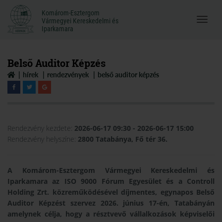
Komárom-Esztergom
Komárom-Esztergom
Vármegyei Kereskedelmi és
Menü
Vármegyei Kereskedelmi és
Iparkamara
Iparkamara
megnyi
Belső Auditor Képzés
hírek
rendezvények
belső auditor képzés
Rendezvény kezdete:
2026-06-17 09:30
- 2026-06-17 15:00
Rendezvény helyszíne:
2800 Tatabánya, Fő tér 36.
A Komárom-Esztergom Vármegyei Kereskedelmi és
Iparkamara az ISO 9000 Fórum Egyesület és a Controll
Holding Zrt. közreműködésével díjmentes, egynapos
Belső
Auditor Képzést
szervez 2026. június 17-én, Tatabányán
amelynek célja, hogy a résztvevő vállalkozások képviselői