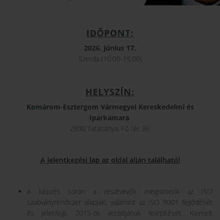
IDŐPONT:
2026. június 17.
Szerda (10:00-15:00)
HELYSZÍN:
Komárom-Esztergom Vármegyei Kereskedelmi és
Iparkamara
2800 Tatabánya, Fő tér 36.
A jelentkezési lap az oldal alján található!
A képzés során a résztvevők megismerik az ISO
szabványrendszer alapjait, valamint az ISO 9001 fejlődését
és jelenlegi, 2015-ös verziójának felépítését. Kiemelt