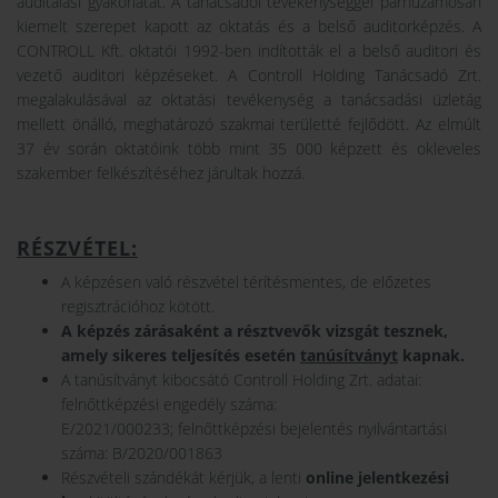
auditálási gyakorlatát. A tanácsadói tevékenységgel párhuzamosan
kiemelt szerepet kapott az oktatás és a belső auditorképzés. A
CONTROLL Kft. oktatói 1992-ben indították el a belső auditori és
vezető auditori képzéseket. A Controll Holding Tanácsadó Zrt.
megalakulásával az oktatási tevékenység a tanácsadási üzletág
mellett önálló, meghatározó szakmai területté fejlődött. Az elmúlt
37 év során oktatóink több mint 35 000 képzett és okleveles
szakember felkészítéséhez járultak hozzá.
RÉSZVÉTEL:
A képzésen való részvétel térítésmentes, de előzetes
regisztrációhoz kötött.
A képzés zárásaként a résztvevők vizsgát tesznek,
amely sikeres teljesítés esetén
tanúsítványt
kapnak.
A tanúsítványt kibocsátó Controll Holding Zrt. adatai:
felnőttképzési engedély száma:
E/2021/000233; felnőttképzési bejelentés nyilvántartási
száma: B/2020/001863
Részvételi szándékát kérjük, a lenti
online jelentkezési