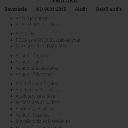
TEMATIKA:
Bevezetés
ISO 9001:2015
Audit
Belső audit
Az ISO jelentése
Az ISO 9001 fejlődése
PDCA elv
PDCA az ANNEX SL szabványban
ISO 9001:2015 felépítése
Az audit fogalma
Az audit fajtái
Az auditálás alapelvei
Az audit folyamata
A belső audit fogalma
A belső audit szakaszai
Audit terv készítése
Felkészülés az auditra
Audit végrehajtása
Az audit lezárása
Megállapítás és kiértékelés
Fejlesztési lehetőségek