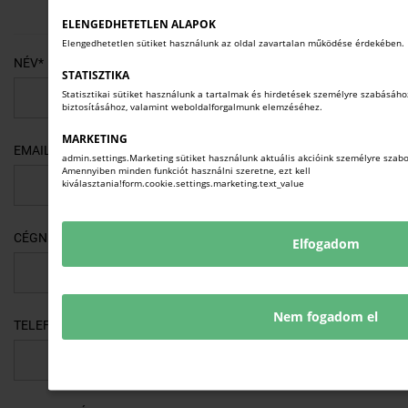
(Jelentkezési határidő: 2026. június 13.)
ELENGEDHETETLEN ALAPOK
Elengedhetetlen sütiket használunk az oldal zavartalan működése érdekében.
NÉV*
STATISZTIKA
Statisztikai sütiket használunk a tartalmak és hirdetések személyre szabásához
biztosításához, valamint weboldalforgalmunk elemzéséhez.
MARKETING
EMAIL CÍM*
admin.settings.Marketing sütiket használunk aktuális akcióink személyre szab
Amennyiben minden funkciót használni szeretne, ezt kell
kiválasztania!form.cookie.settings.marketing.text_value
CÉGNÉV
Elfogadom
Nem fogadom el
TELEFONSZÁM