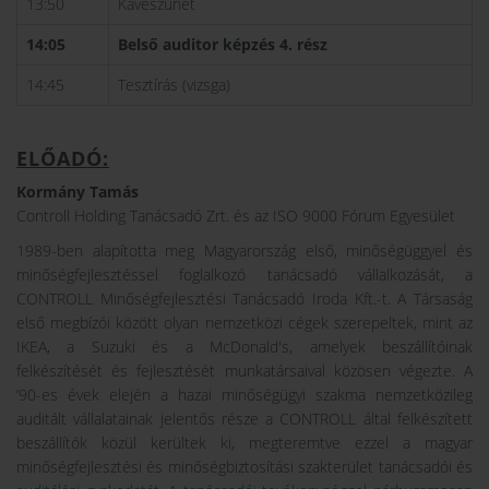
13:50
Kávészünet
14:05
Belső auditor képzés 4. rész
14:45
Tesztírás (vizsga)
ELŐADÓ:
Kormány Tamás
Controll Holding Tanácsadó Zrt. és az ISO 9000 Fórum Egyesület
1989-ben alapította meg Magyarország első, minőségüggyel és
minőségfejlesztéssel foglalkozó tanácsadó vállalkozását, a
CONTROLL Minőségfejlesztési Tanácsadó Iroda Kft.-t. A Társaság
első megbízói között olyan nemzetközi cégek szerepeltek, mint az
IKEA, a Suzuki és a McDonald's, amelyek beszállítóinak
felkészítését és fejlesztését munkatársaival közösen végezte. A
’90-es évek elején a hazai minőségügyi szakma nemzetközileg
auditált vállalatainak jelentős része a CONTROLL által felkészített
beszállítók közül kerültek ki, megteremtve ezzel a magyar
minőségfejlesztési és minőségbiztosítási szakterület tanácsadói és