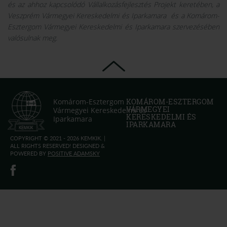
és az ahhoz kapcsolódó Vállalkozásfejlesztés Projekt keretében, a
Veszprém Vármegyei Kereskedelmi és Iparkamara és a Komárom-
Esztergom Vármegyei Kereskedelmi és Iparkamara szervezésében
valósulnak meg.
Komárom-Esztergom
KOMÁROM-ESZTERGOM
VÁRMEGYEI
Vármegyei Kereskedelmi és
KERESKEDELMI ÉS
Iparkamara
IPARKAMARA
COPYRIGHT © 2021 - 2026 KEMKIK. |
ALL RIGHTS RESERVED! DESIGNED &
POWERED BY
POSITIVE ADAMSKY