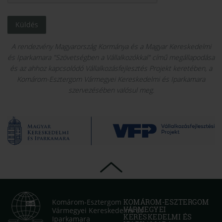
Küldés
A rendezvény Magyarország Kormánya és a Magyar Kereskedelmi
és Iparkamara "Szövetségben a Vállalkozókkal" című megállapodása
és az ahhoz kapcsolódó Vállalkozásfejlesztés Projekt keretében, a
Komárom-Esztergom Vármegyei Kereskedelmi és Iparkamara
szervezésében valósul meg.
Komárom-Esztergom
KOMÁROM-ESZTERGOM
VÁRMEGYEI
Vármegyei Kereskedelmi és
KERESKEDELMI ÉS
Iparkamara