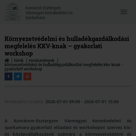
Komárom-Esztergom
Komárom-Esztergom
Vármegyei Kereskedelmi és
Menü
Vármegyei Kereskedelmi és
Iparkamara
Iparkamara
megnyi
Környezetvédelmi és hulladékgazdálkodási
megfelelés KKV-knak – gyakorlati
workshop
hírek
rendezvények
környezetvédelmi és hulladékgazdálkodási megfelelés kkv-knak –
gyakorlati workshop
Rendezvény kezdete:
2026-07-01 09:00
- 2026-07-01 15:00
A Komárom-Esztergom Vármegyei Kereskedelmi és
Iparkamara gyakorlati előadást és workshopot szervez kis-
és középvállalkozások számára a környezetvédelmi és