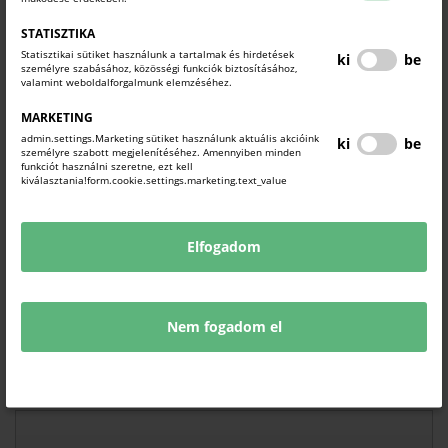
STATISZTIKA
Statisztikai sütiket használunk a tartalmak és hirdetések
ki
be
személyre szabásához, közösségi funkciók biztosításához,
JELENTKEZÉSI LAP
valamint weboldalforgalmunk elemzéséhez.
A rendezvény térítésmentes, azonban előzetes
MARKETING
regisztrációhoz kötött!
admin.settings.Marketing sütiket használunk aktuális akcióink
ki
be
személyre szabott megjelenítéséhez. Amennyiben minden
funkciót használni szeretne, ezt kell
(Jelentkezési határidő: 2026. június 30.)
kiválasztania!form.cookie.settings.marketing.text_value
Elfogadom
NÉV*
Nem fogadom el
EMAIL CÍM*