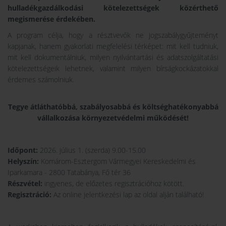
hulladékgazdálkodási kötelezettségek közérthető
megismerése érdekében.
A program célja, hogy a résztvevők ne jogszabálygyűjteményt
kapjanak, hanem gyakorlati megfelelési térképet: mit kell tudniuk,
mit kell dokumentálniuk, milyen nyilvántartási és adatszolgáltatási
kötelezettségeik lehetnek, valamint milyen bírságkockázatokkal
érdemes számolniuk.
Tegye átláthatóbbá, szabályosabbá és költséghatékonyabbá
vállalkozása környezetvédelmi működését!
Időpont:
2026. július 1. (szerda) 9.00-15.00
Helyszín:
Komárom-Esztergom Vármegyei Kereskedelmi és
Iparkamara - 2800 Tatabánya, Fő tér 36
Részvétel:
ingyenes, de előzetes regisztrációhoz kötött.
Regisztráció:
Az online jelentkezési lap az oldal alján található!