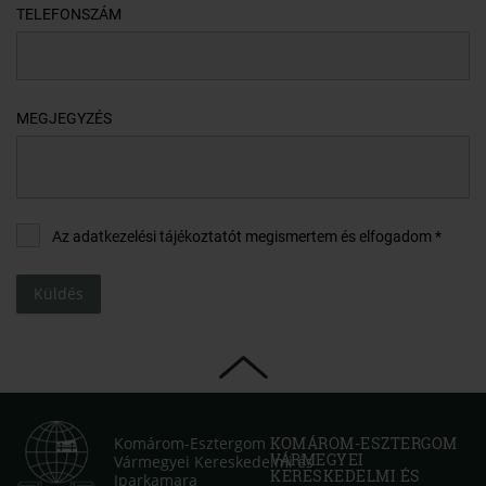
TELEFONSZÁM
MEGJEGYZÉS
Az adatkezelési tájékoztatót megismertem és elfogadom *
Küldés
Komárom-Esztergom
KOMÁROM-ESZTERGOM
VÁRMEGYEI
Vármegyei Kereskedelmi és
KERESKEDELMI ÉS
Iparkamara