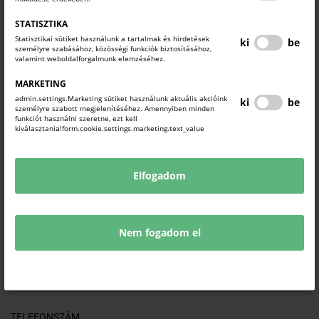
A rendezvény térítésmentes, azonban előzetes
regisztrációhoz kötött!
STATISZTIKA
Statisztikai sütiket használunk a tartalmak és hirdetések
ki
be
(Jelentkezési határidő: 2026. június 15.)
személyre szabásához, közösségi funkciók biztosításához,
valamint weboldalforgalmunk elemzéséhez.
MARKETING
admin.settings.Marketing sütiket használunk aktuális akcióink
ki
be
személyre szabott megjelenítéséhez. Amennyiben minden
NÉV*
funkciót használni szeretne, ezt kell
kiválasztania!form.cookie.settings.marketing.text_value
Elfogadom
EMAIL CÍM*
Nem fogadom el
CÉGNÉV
TELEFONSZÁM