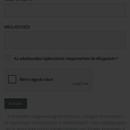
MEGJEGYZÉS
Az adatkezelési tájékoztatót megismertem és elfogadom *
Küldés
A rendezvény Magyarország Kormánya és a Magyar Kereskedelmi
és Iparkamara "Szövetségben a Vállalkozókkal" című megállapodása
és az ahhoz kapcsolódó Vállalkozásfejlesztés Projekt keretében, a