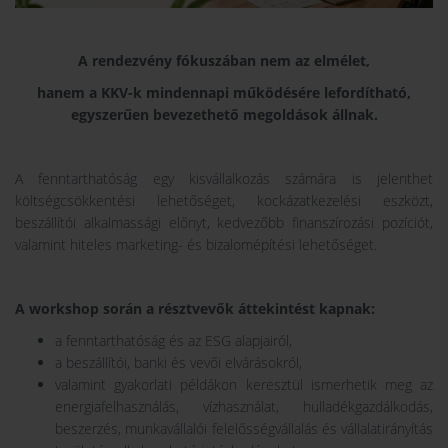
A rendezvény fókuszában nem az elmélet,
hanem a KKV-k mindennapi működésére lefordítható,
egyszerűen bevezethető megoldások állnak.
A fenntarthatóság egy kisvállalkozás számára is jelenthet
költségcsökkentési lehetőséget, kockázatkezelési eszközt,
beszállítói alkalmassági előnyt, kedvezőbb finanszírozási pozíciót,
valamint hiteles marketing- és bizalomépítési lehetőséget.
A workshop során a résztvevők áttekintést kapnak:
a fenntarthatóság és az ESG alapjairól,
a beszállítói, banki és vevői elvárásokról,
valamint gyakorlati példákon keresztül ismerhetik meg az
energiafelhasználás, vízhasználat, hulladékgazdálkodás,
beszerzés, munkavállalói felelősségvállalás és vállalatirányítás