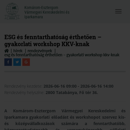
Komárom-Esztergom
Komárom-Esztergom
Vármegyei Kereskedelmi és
Menü
Vármegyei Kereskedelmi és
Iparkamara
Iparkamara
megnyi
ESG és fenntarthatóság érthetően –
gyakorlati workshop KKV-knak
hírek
rendezvények
esg és fenntarthatóság érthetően – gyakorlati workshop kkv-knak
Rendezvény kezdete:
2026-06-16 09:00
- 2026-06-16 14:00
Rendezvény helyszíne:
2800 Tatabánya, Fő tér 36.
A Komárom-Esztergom Vármegyei Kereskedelmi és
Iparkamara gyakorlati előadást és workshopot szervez kis-
és középvállalkozások számára a fenntarthatóbb,
környezettudatosabb és versenyképesebb vállalati