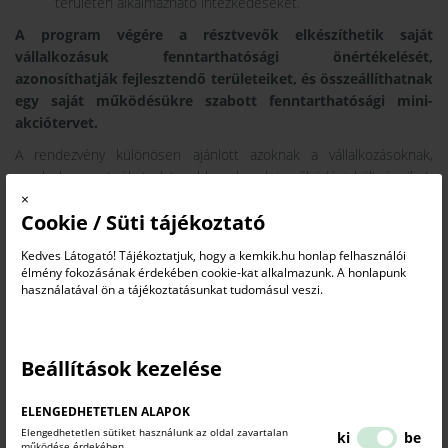
területén alkalmazható intézkedéseket.
A program végére a résztvevők elkészíthetik saját
vállalkozásuk fenntarthatósági önértékelését,
azonosíthatják fejlesztendő területeiket, és összeállíthatnak
egy saját működésükre szabott fenntarthatósági mini-
akciótervet.
A rendezvény különösen ajánlott azoknak a vállalkozásoknak,
amelyek szeretnék tudatosabban kezelni működési költségeiket,
×
erősíteni piaci pozíciójukat, felkészülni a beszállítói elvárásokra,
Cookie / Süti tájékoztató
vagy gyakorlati segítséget keresnek a fenntarthatóbb működés
elindításához.
Kedves Látogató! Tájékoztatjuk, hogy a kemkik.hu honlap felhasználói
élmény fokozásának érdekében cookie-kat alkalmazunk. A honlapunk
használatával ön a tájékoztatásunkat tudomásul veszi.
Előadó: Dr. Budai Lorina
közgazdász, fenntarthatósági szakértő
és egyetemi oktató
Beállítások kezelése
ELENGEDHETETLEN ALAPOK
JELENTKEZÉSI LAP
Elengedhetetlen sütiket használunk az oldal zavartalan
ki
be
működése érdekében.