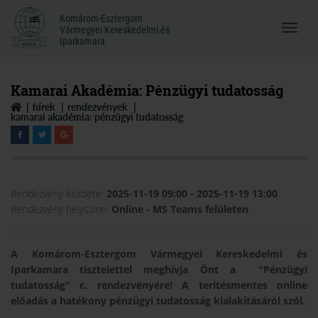
Komárom-Esztergom
Komárom-Esztergom
Vármegyei Kereskedelmi és
Menü
Vármegyei Kereskedelmi és
Iparkamara
Iparkamara
megnyi
Kamarai Akadémia: Pénzügyi tudatosság
hírek
rendezvények
kamarai akadémia: pénzügyi tudatosság
Rendezvény kezdete:
2025-11-19 09:00
- 2025-11-19 13:00
Rendezvény helyszíne:
Online - MS Teams felületen
A Komárom-Esztergom Vármegyei Kereskedelmi és
Iparkamara tisztelettel meghívja Önt a "Pénzügyi
tudatosság" c. rendezvényére! A terítésmentes online
előadás a hatékony pénzügyi tudatosság kialakításáról szól.