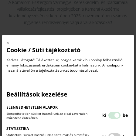
A Komárom-Esztergom Vármegyei Kereskedelmi és Iparkamara
vállalkozásfejlesztési projektjében a Kamarai Akadémia
kezdeményezésének keretében 2025. novemberében számos
ingyenes rendezvénnyel várja a vállalkozásokat!
"PÉNZÜGYI TUDATOSSÁG"
×
Cookie / Süti tájékoztató
A bevétel nem egyenlő a profittal – tudd a különbséget!
Kedves Látogató! Tájékoztatjuk, hogy a kemkik.hu honlap felhasználói
élmény fokozásának érdekében cookie-kat alkalmazunk. A honlapunk
használatával ön a tájékoztatásunkat tudomásul veszi.
IDŐPONT:
2025. november 19. (szerda) 9:00-tól 13:00-ig
HELYSZÍN:
Beállítások kezelése
Online (MS Teams felületen)
ELENGEDHETETLEN ALAPOK
Elengedhetetlen sütiket használunk az oldal zavartalan
ki
be
működése érdekében.
MIRŐL SZÓL:
STATISZTIKA
Statisztikai sütiket használunk a tartalmak és hirdetések