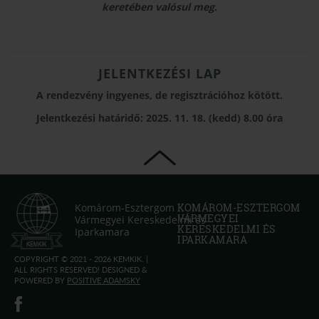
keretében valósul meg.
JELENTKEZÉSI LAP
A rendezvény ingyenes, de regisztrációhoz kötött.
Jelentkezési határidő: 2025. 11. 18. (kedd) 8.00 óra
Komárom-Esztergom
KOMÁROM-ESZTERGOM
VÁRMEGYEI
Vármegyei Kereskedelmi és
KERESKEDELMI ÉS
Iparkamara
IPARKAMARA
COPYRIGHT © 2021 - 2026 KEMKIK. |
ALL RIGHTS RESERVED! DESIGNED &
POWERED BY
POSITIVE ADAMSKY