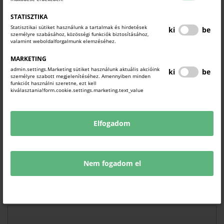
STATISZTIKA
Statisztikai sütiket használunk a tartalmak és hirdetések
ki
be
személyre szabásához, közösségi funkciók biztosításához,
JELENTKEZÉSI LAP
valamint weboldalforgalmunk elemzéséhez.
A rendezvény térítésmentes, azonban előzetes
MARKETING
regisztrációhoz kötött!
admin.settings.Marketing sütiket használunk aktuális akcióink
ki
be
személyre szabott megjelenítéséhez. Amennyiben minden
funkciót használni szeretne, ezt kell
(Jelentkezési határidő: 2026. június 30.)
kiválasztania!form.cookie.settings.marketing.text_value
Elfogadom
NÉV*
Nem fogadom el
EMAIL CÍM*