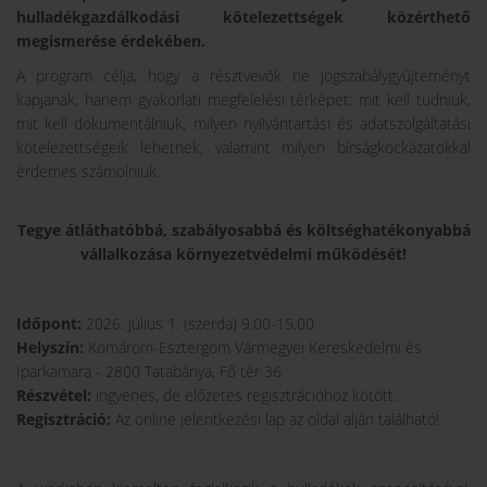
hulladékgazdálkodási kötelezettségek közérthető
megismerése érdekében.
A program célja, hogy a résztvevők ne jogszabálygyűjteményt
kapjanak, hanem gyakorlati megfelelési térképet: mit kell tudniuk,
mit kell dokumentálniuk, milyen nyilvántartási és adatszolgáltatási
kötelezettségeik lehetnek, valamint milyen bírságkockázatokkal
érdemes számolniuk.
Tegye átláthatóbbá, szabályosabbá és költséghatékonyabbá
vállalkozása környezetvédelmi működését!
Időpont:
2026. július 1. (szerda) 9.00-15.00
Helyszín:
Komárom-Esztergom Vármegyei Kereskedelmi és
Iparkamara - 2800 Tatabánya, Fő tér 36
Részvétel:
ingyenes, de előzetes regisztrációhoz kötött.
Regisztráció:
Az online jelentkezési lap az oldal alján található!