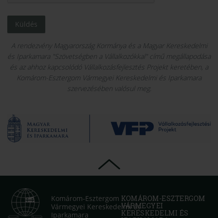
Küldés
A rendezvény Magyarország Kormánya és a Magyar Kereskedelmi
és Iparkamara "Szövetségben a Vállalkozókkal" című megállapodása
és az ahhoz kapcsolódó Vállalkozásfejlesztés Projekt keretében, a
Komárom-Esztergom Vármegyei Kereskedelmi és Iparkamara
szervezésében valósul meg.
Komárom-Esztergom
KOMÁROM-ESZTERGOM
VÁRMEGYEI
Vármegyei Kereskedelmi és
KERESKEDELMI ÉS
Iparkamara