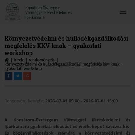
Komárom-Esztergom
Komárom-Esztergom
Vármegyei Kereskedelmi és
Menü
Vármegyei Kereskedelmi és
Iparkamara
Iparkamara
megnyi
Környezetvédelmi és hulladékgazdálkodási
megfelelés KKV-knak – gyakorlati
workshop
hírek
rendezvények
környezetvédelmi és hulladékgazdálkodási megfelelés kkv-knak –
gyakorlati workshop
Rendezvény kezdete:
2026-07-01 09:00
- 2026-07-01 15:00
A Komárom-Esztergom Vármegyei Kereskedelmi és
Iparkamara gyakorlati előadást és workshopot szervez kis-
és középvállalkozások számára a környezetvédelmi és