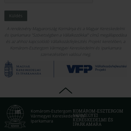
Küldés
A rendezvény Magyarország Kormánya és a Magyar Kereskedelmi
és Iparkamara "Szövetségben a Vállalkozókkal" című megállapodása
és az ahhoz kapcsolódó Vállalkozásfejlesztés Projekt keretében, a
Komárom-Esztergom Vármegyei Kereskedelmi és Iparkamara
szervezésében valósul meg.
Komárom-Esztergom
KOMÁROM-ESZTERGOM
VÁRMEGYEI
Vármegyei Kereskedelmi és
KERESKEDELMI ÉS
Iparkamara
IPARKAMARA