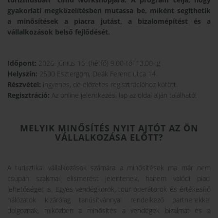
gyakorlati megközelítésben mutassa be, miként segíthetik
a minősítések a piacra jutást, a bizalomépítést és a
vállalkozások belső fejlődését.
Időpont:
2026. június 15. (hétfő) 9.00-tól 13.00-ig
Helyszín:
2500 Esztergom, Deák Ferenc utca 14.
Részvétel:
ingyenes, de előzetes regisztrációhoz kötött.
Regisztráció:
Az online jelentkezési lap az oldal alján található!
MELYIK MINŐSÍTÉS NYIT AJTÓT AZ ÖN
VÁLLALKOZÁSA ELŐTT?
A turisztikai vállalkozások számára a minősítések ma már nem
csupán szakmai elismerést jelentenek, hanem valódi piaci
lehetőséget is. Egyes vendégkörök, tour operátorok és értékesítő
hálózatok kizárólag tanúsítvánnyal rendelkező partnerekkel
dolgoznak, miközben a minősítés a vendégek bizalmát és a