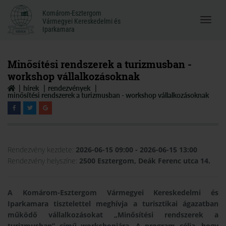
Komárom-Esztergom
Komárom-Esztergom
Vármegyei Kereskedelmi és
Menü
Vármegyei Kereskedelmi és
Iparkamara
Iparkamara
megnyi
Minősítési rendszerek a turizmusban -
workshop vállalkozásoknak
hírek
rendezvények
minősítési rendszerek a turizmusban - workshop vállalkozásoknak
Rendezvény kezdete:
2026-06-15 09:00
- 2026-06-15 13:00
Rendezvény helyszíne:
2500 Esztergom, Deák Ferenc utca 14.
A Komárom-Esztergom Vármegyei Kereskedelmi és
Iparkamara tisztelettel meghívja a turisztikai ágazatban
működő vállalkozásokat „Minősítési rendszerek a
turizmusban” című workshopjára. A program célja, hogy