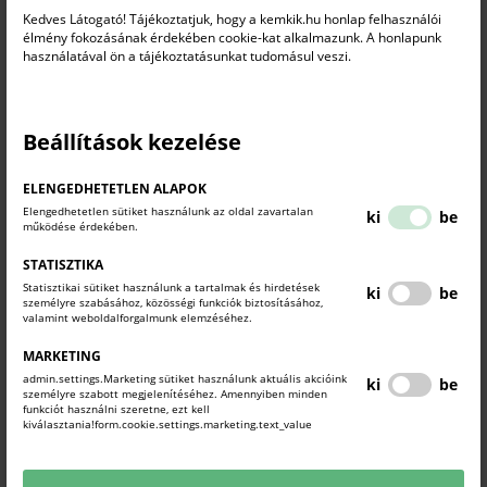
Kedves Látogató! Tájékoztatjuk, hogy a kemkik.hu honlap felhasználói
élmény fokozásának érdekében cookie-kat alkalmazunk. A honlapunk
TERVEZETT PROGRAM:
használatával ön a tájékoztatásunkat tudomásul veszi.
9:00 – 9:15
Köszöntő és interaktív ráhangolódás
9:15 – 9:30
Minősítési rendszerek bemutatása a hazai piacon
9:30 – 10:00
Kit akarunk megnyerni – és mi nyitja meg az ajtót?
Beállítások kezelése
10:00 – 10:15
Szünet
10:15 – 11:30
Vendégkapu-térkép saját vállalkozásra – kooperatív
ELENGEDHETETLEN ALAPOK
munka
Elengedhetetlen sütiket használunk az oldal zavartalan
ki
be
működése érdekében.
11:30 – 12:00
Következő lépések és zárás
12:00 – 13:00
Kötetlen szakmai beszélgetés, tapasztalatcsere és
STATISZTIKA
kapcsolatépítés
Statisztikai sütiket használunk a tartalmak és hirdetések
ki
be
személyre szabásához, közösségi funkciók biztosításához,
valamint weboldalforgalmunk elemzéséhez.
Előadó:
Takácsné Dudás Dóra, szakmai és fejlesztési vezető -
VisitUs
MARKETING
admin.settings.Marketing sütiket használunk aktuális akcióink
ki
be
személyre szabott megjelenítéséhez. Amennyiben minden
funkciót használni szeretne, ezt kell
A workshopon való részvétel különösen ajánlott turisztikai
kiválasztania!form.cookie.settings.marketing.text_value
szolgáltatóknak, szálláshelyeknek, vendéglátóhelyeknek,
attrakcióknak és olyan KKV-knak, amelyek tudatosabban