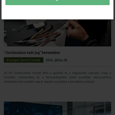
"Javításához való jog" bevezetése
Europe Direct hírek
2026. július 28.
Az EU ösztönzőket hozott létre a gyártók és a fogyasztók számára, hogy a
hulladék csökkentése és a fenntarthatóbb üzleti modellek előmozdítása
érdekében könnyítsék meg és tegyék vonzóbbá a termékek javítását.