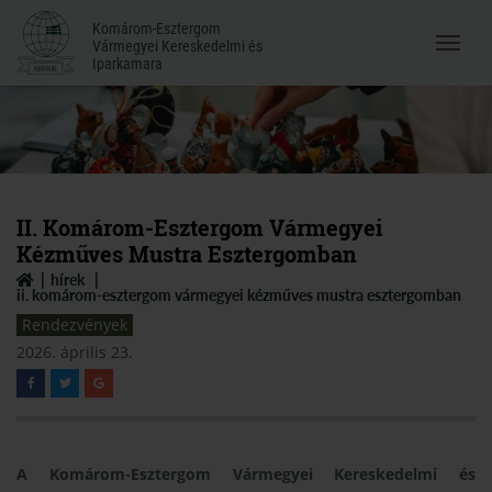
Komárom-Esztergom
Komárom-Esztergom
Vármegyei Kereskedelmi és
Menü
Vármegyei Kereskedelmi és
Iparkamara
Iparkamara
megnyi
II. Komárom-Esztergom Vármegyei
Kézműves Mustra Esztergomban
hírek
ii. komárom-esztergom vármegyei kézműves mustra esztergomban
Rendezvények
2026. április 23.
A Komárom-Esztergom Vármegyei Kereskedelmi és