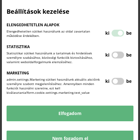
Kézműves Mustra
Beállítások kezelése
14:00 Oszvald Marika előadása – vidám hangulat garantálva
ELENGEDHETETLEN ALAPOK
A rendezvényre a látogatóknak a belépés díjtalan.
Elengedhetetlen sütiket használunk az oldal zavartalan
ki
be
működése érdekében.
STATISZTIKA
A rendezvény a
Komárom-Esztergom Vármegyei
Statisztikai sütiket használunk a tartalmak és hirdetések
ki
be
Kereskedelmi és Iparkamara Vállalkozásfejlesztési
személyre szabásához, közösségi funkciók biztosításához,
valamint weboldalforgalmunk elemzéséhez.
Programja
keretében valósul meg.
MARKETING
KAPCSOLÓDÓ TARTALMAK
admin.settings.Marketing sütiket használunk aktuális akcióink
ki
be
TUDJON MEG TÖBBET.
személyre szabott megjelenítéséhez. Amennyiben minden
funkciót használni szeretne, ezt kell
kiválasztania!form.cookie.settings.marketing.text_value
Elfogadom
Nem fogadom el