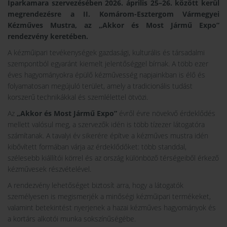
Iparkamara szervezésében 2026. április 25–26. között kerül
megrendezésre a
II. Komárom-Esztergom Vármegyei
Kézműves Mustra
, az
„Akkor és Most Jármű Expo”
rendezvény keretében.
A kézműipari tevékenységek gazdasági, kulturális és társadalmi
szempontból egyaránt kiemelt jelentőséggel bírnak. A több ezer
éves hagyományokra épülő kézművesség napjainkban is élő és
folyamatosan megújuló terület, amely a tradicionális tudást
korszerű technikákkal és szemlélettel ötvözi.
Az
„Akkor és Most Jármű Expo”
évről évre növekvő érdeklődés
mellett valósul meg, a szervezők idén is több tízezer látogatóra
számítanak. A tavalyi év sikerére építve a kézműves mustra idén
kibővített formában várja az érdeklődőket: több standdal,
szélesebb kiállítói körrel és az ország különböző térségeiből érkező
kézművesek részvételével.
A rendezvény lehetőséget biztosít arra, hogy a látogatók
személyesen is megismerjék a minőségi kézműipari termékeket,
valamint betekintést nyerjenek a hazai kézműves hagyományok és
a kortárs alkotói munka sokszínűségébe.