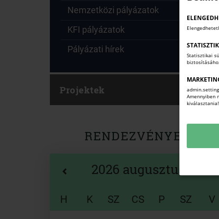
Nemzetközi pályázatok
ELENGEDH
Elengedhetet
KFI pályázatok
STATISZTI
Pályázati hírek
Statisztikai 
biztosításáh
MARKETIN
Projektek
admin.setting
Amennyiben mi
kiválasztania
RENDEZVÉNYEK
2026 augusztus
H
K
SZ
CS
P
SZ
V
Naptár