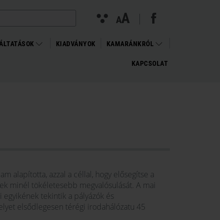
facebook megnyitása (új ablakban)
(open in new window)
Kontraszt
A
Betűméret
A
nézet
változtatása
ÁLTATÁSOK
KIADVÁNYOK
KAMARÁNKRÓL
KAPCSOLAT
 alapította, azzal a céllal, hogy elősegítse a
ek minél tökéletesebb megvalósulását. A mai
i egyikének tekintik a pályázók és
yet elsődlegesen térégi irodahálózatu 45