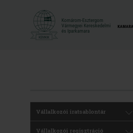
Komárom-Esztergom
Komárom-Esztergom
Vármegyei Kereskedelmi
Vármegyei Kereskedelmi
KAMARA
és Iparkamara
és Iparkamara
Vállalkozói iratsablontár
Vállalkozói regisztráció