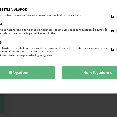
MAGYAR FALU PROGRAM
ETETLEN ALAPOK
len sütiket használunk az oldal zavartalan működése érdekében.
ki
https://magyarfaluprogram.hu/
KA
sütiket használunk a tartalmak és hirdetések személyre szabásához, közösségi funkciók
ki
oz, valamint weboldalforgalmunk elemzéséhez.
G
s.Marketing sütiket használunk aktuális akcióink személyre szabott megjelenítéséhez.
ki
nden funkciót használni szeretne, ezt kell
!form.cookie.settings.marketing.text_value
Elfogadom
Nem fogadom el