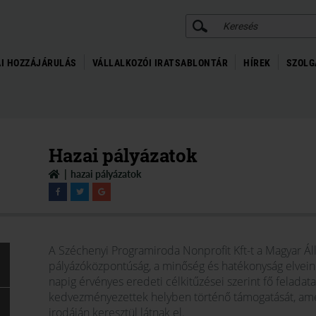
KERESÉS
I HOZZÁJÁRULÁS
VÁLLALKOZÓI IRATSABLONTÁR
HÍREK
SZOLG
Hazai pályázatok
hazai pályázatok
A Széchenyi Programiroda Nonprofit Kft-t a Magyar Állam
pályázóközpontúság, a minőség és hatékonyság elvein
napig érvényes eredeti célkitűzései szerint fő feladata
kedvezményezettek helyben történő támogatását, amel
irodáján keresztül látnak el.