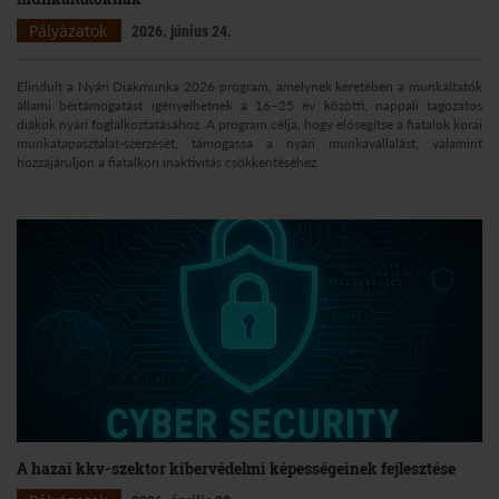
Pályázatok
2026. június 24.
Elindult a Nyári Diákmunka 2026 program, amelynek keretében a munkáltatók
állami bértámogatást igényelhetnek a 16–25 év közötti, nappali tagozatos
diákok nyári foglalkoztatásához. A program célja, hogy elősegítse a fiatalok korai
munkatapasztalat-szerzését, támogassa a nyári munkavállalást, valamint
hozzájáruljon a fiatalkori inaktivitás csökkentéséhez.
A hazai kkv-szektor kibervédelmi képességeinek fejlesztése