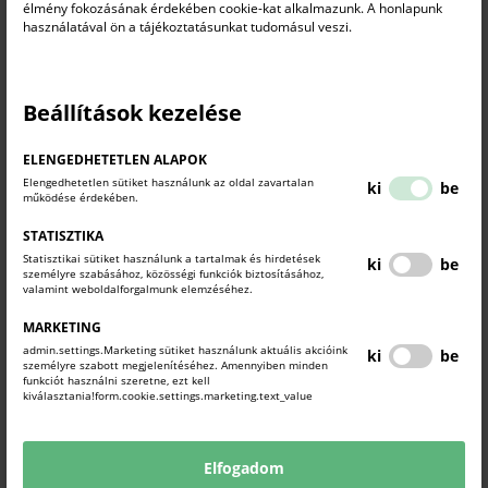
élmény fokozásának érdekében cookie-kat alkalmazunk. A honlapunk
a
DigitalTourBoost - A turisztikai kisvállalatok tuning műhelye
projekt, amelyet a
használatával ön a tájékoztatásunkat tudomásul veszi.
Turisztikai és Vendéglátó Munkaadók Országos Szövetsége (VIMOSZ)
konzorciumi partnereivel közösen valósít meg európai uniós, vissza nem
térítendő támogatásból.
Beállítások kezelése
ELENGEDHETETLEN ALAPOK
Elengedhetetlen sütiket használunk az oldal zavartalan
ki
be
működése érdekében.
STATISZTIKA
Statisztikai sütiket használunk a tartalmak és hirdetések
ki
be
személyre szabásához, közösségi funkciók biztosításához,
valamint weboldalforgalmunk elemzéséhez.
MARKETING
admin.settings.Marketing sütiket használunk aktuális akcióink
ki
be
Az utóbbi húsz év legkedvezőbb digitalizációs pályázata
személyre szabott megjelenítéséhez. Amennyiben minden
funkciót használni szeretne, ezt kell
vállalkozásoknak
kiválasztania!form.cookie.settings.marketing.text_value
Pályázatok
2026. március 16.
Elfogadom
Harmincmilliárd forintos keretből, 3-12 millió forint vissza nem térítendő