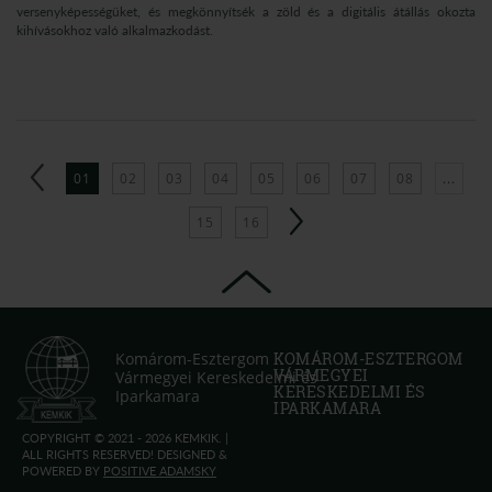
versenyképességüket, és megkönnyítsék a zöld és a digitális átállás okozta
kihívásokhoz való alkalmazkodást.
01
02
03
04
05
06
07
08
...
15
16
Komárom-Esztergom
KOMÁROM-ESZTERGOM
VÁRMEGYEI
Vármegyei Kereskedelmi és
KERESKEDELMI ÉS
Iparkamara
IPARKAMARA
COPYRIGHT © 2021 - 2026 KEMKIK. |
ALL RIGHTS RESERVED! DESIGNED &
POWERED BY
POSITIVE ADAMSKY