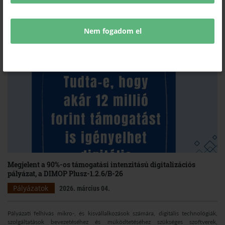
támogatást kaphatnak, 90 százalékos támogatási intenzitás mellett mikro- és
kisvállalkozásoknak hardverre, szoftverre, webfejlesztésre és e-kereskedelemre.
A DIMOP Plusz program kibővített második körében az egész ország pályázhat,
a későbbiekben Budapest is bekapcsolódik.
Nem fogadom el
Megjelent a 90%-os támogatási intenzitású digitalizációs
pályázat, a DIMOP Plusz-1.2.6/B-26
Pályázatok
2026. március 04.
Pályázati felhívás mikro-, és kisvállalkozások számára, digitális technológiák,
szolgáltatások bevezetéséhez és működtetéséhez szükséges szoftverek,