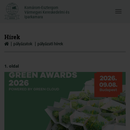
Komárom-Esztergom
Komárom-Esztergom
Vármegyei Kereskedelmi és
Menü
Vármegyei Kereskedelmi és
Iparkamara
Iparkamara
megnyi
Hírek
pályázatok
pályázati hírek
1. oldal