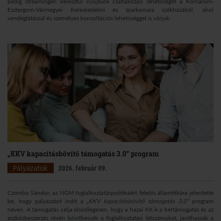
pedig streamingen keresztül nyújtunk csatlakozási lehetőséget a Komárom-
Esztergom-Vármegyei Kereskedelmi és Iparkamara székházából, ahol
vendéglátással és személyes konzultációs lehetőséggel is várjuk.
„KKV kapacitásbővítő támogatás 3.0” program
Pályázatok
2026. február 09.
Czomba Sándor, az NGM foglalkoztatáspolitikáért felelős államtitkára jelentette
be, hogy pályázatot indít a
„KKV kapacitásbővítő támogatás 3.0”
program
néven. A támogatás célja elsődlegesen, hogy a hazai KK-k a bértámogatás és az
eszközbeszerzés révén bővíthessék a foglalkoztatási létszámukat, javíthassák a