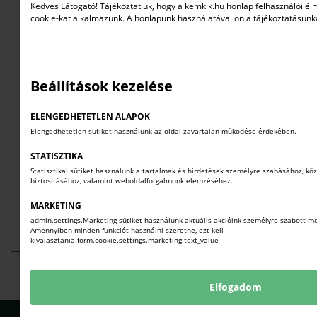
Kedves Látogató! Tájékoztatjuk, hogy a kemkik.hu honlap felhasználói 
cookie-kat alkalmazunk. A honlapunk használatával ön a tájékoztatásunk
Beállítások kezelése
ELENGEDHETETLEN ALAPOK
Elengedhetetlen sütiket használunk az oldal zavartalan működése érdekében.
STATISZTIKA
Statisztikai sütiket használunk a tartalmak és hirdetések személyre szabásához, köz
biztosításához, valamint weboldalforgalmunk elemzéséhez.
MARKETING
admin.settings.Marketing sütiket használunk aktuális akcióink személyre szabott m
Amennyiben minden funkciót használni szeretne, ezt kell
kiválasztania!form.cookie.settings.marketing.text_value
Elfogadom