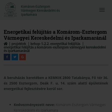
Komárom-Esztergom
Komárom-Esztergom
Vármegyei Kereskedelmi és
Menü
Vármegyei Kereskedelmi és
Iparkamara
Iparkamara
megnyi
Energetikai felújítás a Komárom-Esztergom
Vármegyei Kereskedelmi és Iparkamaránál
projektek
kehop-5.2.2. energetikai felújítás
energetikai felújítás a komárom-esztergom vármegyei kereskedelmi
és iparkamaránál
A beruházás keretében a KEMKIK 2800 Tatabánya, Fő tér 36.
és 2500 Esztergom, Deák F. u. 14. szám alatti épületének
energetikai fejlesztésére kerül sor.
Kedvezményezett neve:
Komárom-Esztergom Vármegyei
Kereskedelmi és Iparkamara