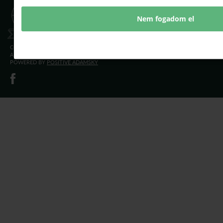
Komárom-Esztergom
KOMÁROM-ESZTERGOM
VÁRMEGYEI
Nem fogadom el
Vármegyei Kereskedelmi és
KERESKEDELMI ÉS
Iparkamara
IPARKAMARA
COPYRIGHT © 2021 - 2026 KEMKIK. |
ALL RIGHTS RESERVED! DESIGNED &
POWERED BY
POSITIVE ADAMSKY