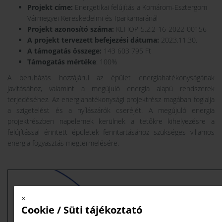
Projekt címe:
Energetikai felújítás a Komárom-Esztergom
Vármegyei Kereskedelmi és Iparkamaránál
Projekt azonosító száma:
KEHOP-5.2.2-16-2022-00156
A projekt tervezett befejezési dátuma:
2023.11.30.
A támogatás összege:
143 603 795 Ft
Támogatás mértéke
: 100%
A beruházás hozzájárul az épület energiahatékonyságának
javításához, valamint a megújuló energia alapú rendszerek
terjedéséhez. Az energiahatékonysági projektrész magában foglalja
a szigetelést és a nyílászárók cseréjét. A megújuló energia
projektrészben napelemek kerülnek a tetőkre kihelyezésre a
felújítással érintett épületek fenntartásához szükséges villamos
energia fogyasztás megtermelésére.
×
Cookie / Süti tájékoztató