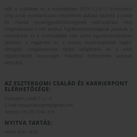
Nők a családban és a munkahelyen EFOP-1.2.9-17 konstrukció
célja a nők munkaerő-piaci helyzetének javítása, valamint a család
és munka összeegyeztethetőségének előmozdítása helyi
megoldásokkal a nők atipikus foglalkoztathatóságának javításán, a
munkáltatók és a munkavállalók helyi szintű együttműködésének
javításán, a magánélet és a munka összehangolását segítő-
támogató szolgáltatásokat nyújtó szolgáltatók és a velük
együttműködő közösségek működési feltételeinek javításán
keresztül.
AZ ESZTERGOMI CSALÁD ÉS KARRIERPONT
ELÉRHETŐSÉGE
:
Esztergom, Deák F. u. 14.
E-mail: eosa.esztrergom@gmail.com
Telefon: +36 30 7766-319
NYITVA TARTÁS:
Hétfő: 8:00-18:00