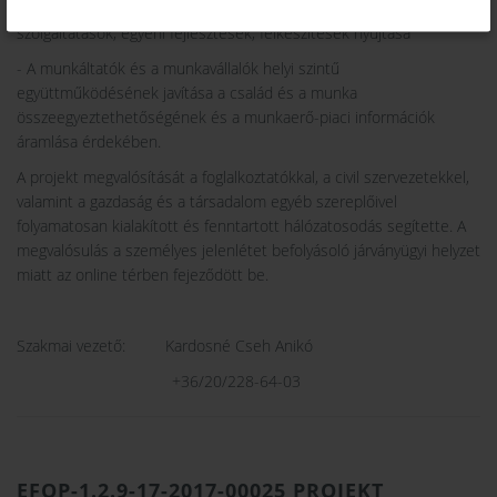
- A magánélet és a munka összehangolását segítő támogató
szolgáltatások, egyéni fejlesztések, felkészítések nyújtása
- A munkáltatók és a munkavállalók helyi szintű
együttműködésének javítása a család és a munka
összeegyeztethetőségének és a munkaerő-piaci információk
áramlása érdekében.
A projekt megvalósítását a foglalkoztatókkal, a civil szervezetekkel,
valamint a gazdaság és a társadalom egyéb szereplőivel
folyamatosan kialakított és fenntartott hálózatosodás segítette. A
megvalósulás a személyes jelenlétet befolyásoló járványügyi helyzet
miatt az online térben fejeződött be.
Szakmai vezető: Kardosné Cseh Anikó
+36/20/228-64-03
EFOP-1.2.9-17-2017-00025 PROJEKT