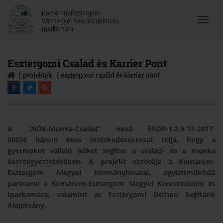
Komárom-Esztergom
Komárom-Esztergom
Vármegyei Kereskedelmi és
Menü
Vármegyei Kereskedelmi és
Iparkamara
Iparkamara
megnyi
Esztergomi Család és Karrier Pont
projektek
esztergomi család és karrier pont
A „NŐK-Munka-Család” nevű EFOP-1.2.9-17-2017-
00025 három éves intézkedéssorozat célja, hogy a
gyermeket vállaló nőket segítse a család- és a munka
összeegyeztetésében. A projekt vezetője a Komárom-
Esztergom Megyei Kormányhivatal, együttműködő
partnerei a Komárom-Esztergom Megyei Kereskedelmi és
Iparkamara, valamint az Esztergomi Otthon Segítünk
Alapítvány.