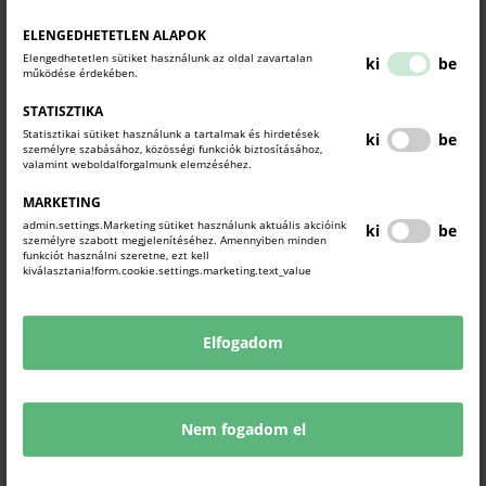
ELENGEDHETETLEN ALAPOK
Elengedhetetlen sütiket használunk az oldal zavartalan
ki
be
A NŐK-Munka-Család nevet viselő projekt konzorciumi
működése érdekében.
partnerségben valósult meg, a Komárom-Esztergom Megyei
STATISZTIKA
Kormányhivatal, a Komárom-Esztergom Megyei Kereskedelmi és
Statisztikai sütiket használunk a tartalmak és hirdetések
ki
be
Iparkamara, valamint az Esztergomi Otthon Segítünk Alapítvány
személyre szabásához, közösségi funkciók biztosításához,
közreműködésével. A pályázat keretein belül létrejött az
valamint weboldalforgalmunk elemzéséhez.
Esztergomi Család és KarrierPONT, mely több képzésnek,
MARKETING
felkészítésnek, kommunikációs és szemléletformáló tevékenység
admin.settings.Marketing sütiket használunk aktuális akcióink
ki
be
helyszínének adott otthont, kiemelten az Esztergomi Járás
személyre szabott megjelenítéséhez. Amennyiben minden
funkciót használni szeretne, ezt kell
meghatározott célcsoportjai számára.
kiválasztania!form.cookie.settings.marketing.text_value
A projektben megvalósult eredmények:
- Atipikus foglalkoztatási formák népszerűsítése, elterjesztése, új
Elfogadom
típusú munkaidő modellek népszerűsítésével és a bevezetés
lehetőségének ismertté tételével mind a munkavállalók, mind a
munkaadók körében.
Nem fogadom el
- Az atipikus foglalkoztathatóságának ismertetése, széles körű
alkalmazásának elősegítése találkozókon, előadásokon keresztül.