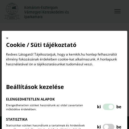
Komárom-Esztergom
Komárom-Esztergom
Vármegyei Kereskedelmi és
Menü
Vármegyei Kereskedelmi és
Iparkamara
Iparkamara
megnyi
Online regisztráció
×
Cookie / Süti tájékoztató
vállalkozói regisztráció
kamarai regisztráció
online regisztráció
Kedves Látogató! Tájékoztatjuk, hogy a kemkik.hu honlap felhasználói
élmény fokozásának érdekében cookie-kat alkalmazunk. A honlapunk
használatával ön a tájékoztatásunkat tudomásul veszi.
KAMARAI NYILVÁNTARTÓ RENDSZER
Beállítások kezelése
HTTPS://KNYR.MKIK.HU/
ELENGEDHETETLEN ALAPOK
Elengedhetetlen sütiket használunk az oldal zavartalan
ki
be
működése érdekében.
STATISZTIKA
Statisztikai sütiket használunk a tartalmak és hirdetések
ki
be