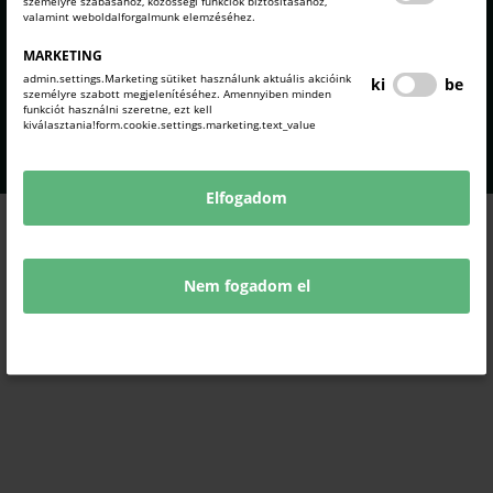
Komárom-Esztergom
KOMÁROM-ESZTERGOM
személyre szabásához, közösségi funkciók biztosításához,
valamint weboldalforgalmunk elemzéséhez.
VÁRMEGYEI
Vármegyei Kereskedelmi és
KERESKEDELMI ÉS
Iparkamara
IPARKAMARA
MARKETING
admin.settings.Marketing sütiket használunk aktuális akcióink
ki
be
COPYRIGHT © 2021 - 2026 KEMKIK. |
személyre szabott megjelenítéséhez. Amennyiben minden
ALL RIGHTS RESERVED! DESIGNED &
funkciót használni szeretne, ezt kell
POWERED BY
POSITIVE ADAMSKY
kiválasztania!form.cookie.settings.marketing.text_value
Elfogadom
Nem fogadom el