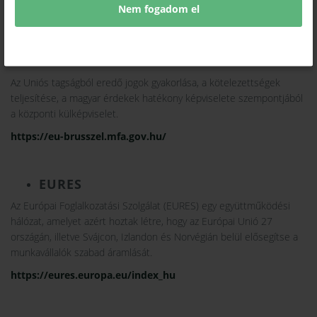
Nem fogadom el
A MAGYAROROSZÁG EURÓPAI UNIÓ
MELLETTI ÁLLANDÓ KÉPVISELETE
Az Uniós tagságból eredő jogok gyakorlása, a kötelezettségek
teljesítése, a magyar érdekek hatékony képviselete szempontjából
a központi külképviselet.
https://eu-brusszel.mfa.gov.hu/
EURES
Az Európai Foglalkozatási Szolgálat (EURES) egy együttműködési
hálózat, amelyet azért hoztak létre, hogy az Európai Unió 27
országán, illetve Svájcon, Izlandon és Norvégián belül elősegítse a
munkavállalók szabad áramlását.
https://eures.europa.eu/index_hu