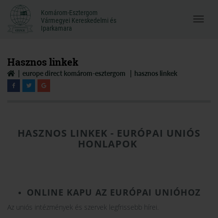
Komárom-Esztergom
Komárom-Esztergom
Vármegyei Kereskedelmi és
Menü
Vármegyei Kereskedelmi és
Iparkamara
Iparkamara
megnyi
Hasznos linkek
europe direct komárom-esztergom
hasznos linkek
HASZNOS LINKEK - EURÓPAI UNIÓS
HONLAPOK
ONLINE KAPU AZ EURÓPAI UNIÓHOZ
Az uniós intézmények és szervek legfrissebb hírei.