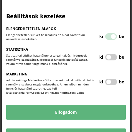
Tekintse meg a legfrissebb híreket, nézze az üléseket élő adásban
és kövesse az EP-képviselőket a közösségi médiában.
Beállítások kezelése
https://www.europarl.europa.eu/portal/hu
ELENGEDHETETLEN ALAPOK
Elengedhetetlen sütiket használunk az oldal zavartalan
AZ EURÓPAI PARLAMENT BUDAPESTI
ki
be
működése érdekében.
TÁJÉKOZTATÁSI IRODÁJA
STATISZTIKA
Az Európai Parlament valamennyi uniós tagállam fővárosában - így
Statisztikai sütiket használunk a tartalmak és hirdetések
ki
be
Budapesten is - működtet egy kapcsolattartó irodát, melynek fő
személyre szabásához, közösségi funkciók biztosításához,
valamint weboldalforgalmunk elemzéséhez.
feladata a lakosság és a sajtó tájékoztatása az Európai Parlament
munkájáról és az EU-ról.
MARKETING
https://budapest.europarl.europa.eu/hu
admin.settings.Marketing sütiket használunk aktuális akcióink
ki
be
személyre szabott megjelenítéséhez. Amennyiben minden
funkciót használni szeretne, ezt kell
kiválasztania!form.cookie.settings.marketing.text_value
EURÓPAI TANÁCS
Az Európai Tanács az az uniós intézmény, amely meghatározza az
Elfogadom
Európai Unió által követendő általános politikai irányvonalat és
prioritásokat.
https://www.consilium.europa.eu/hu/