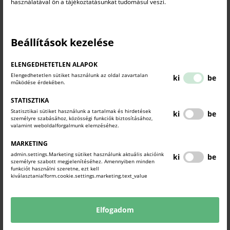
használatával ön a tájékoztatásunkat tudomásul veszi.
vállalkozásvezetéshez szükséges ismeretek elsajátítását. Tanúsítsa
a mindennapi vállalkozási gyakorlathoz szükséges szakmai,
gazdasági, pénzügyi, vezetési, munkaügyi és jogi ismeretek
megszerzését és készségszintű ismeretét. Ezzel a szakmai
Beállítások kezelése
megbecsülés, anyagi, erkölcsi elismerés és bizalom garanciáját
teremtse meg.
ELENGEDHETETLEN ALAPOK
Elengedhetetlen sütiket használunk az oldal zavartalan
ki
be
Mestervizsgára jelentkezés első lépése a mestervizsga jelentkezési
működése érdekében.
lap kitöltése (mely letölthető honlapunkról, vagy személyesen
átvehető a Komárom-Esztergom Vármegyei Kereskedelmi és
STATISZTIKA
Iparkamarában Tatabánya, Fő tér 36. II emelet)
Statisztikai sütiket használunk a tartalmak és hirdetések
ki
be
személyre szabásához, közösségi funkciók biztosításához,
A jelentkezési lap mellékleteként a kamara munkatársa által
valamint weboldalforgalmunk elemzéséhez.
hitelesített bizonyítványmásolatot, valamint munkáltatói igazolást
MARKETING
kell csatolni.
admin.settings.Marketing sütiket használunk aktuális akcióink
ki
be
Az adott szakmára vonatkozó, rendeletben kiadott mestervizsga
személyre szabott megjelenítéséhez. Amennyiben minden
követelmény áttanulmányozása megállapítható, hogy rendelkezik-e
funkciót használni szeretne, ezt kell
kiválasztania!form.cookie.settings.marketing.text_value
a jelentkezéshez szükséges szakmai és elméleti ismeretekkel.
Mestervizsgát azon szakmákból lehet tenni, amelyekben
Elfogadom
rendeletben megjelent a mestervizsga szint és
követelmény.