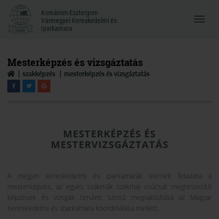
Komárom-Esztergom
Komárom-Esztergom
Vármegyei Kereskedelmi és
Menü
Vármegyei Kereskedelmi és
Iparkamara
Iparkamara
megnyi
Mesterképzés és vizsgáztatás
szakképzés
mesterképzés és vizsgáztatás
MESTERKÉPZÉS ÉS
MESTERVIZSGÁZTATÁS
A megyei kereskedelmi és iparkamarák kiemelt feladata a
mesterképzés, az egyes szakmák szakmai csúcsát megtestesítő
képzések és vizsgák területi szintű megvalósítása az Magyar
Kereskedelmi és Iparkamara koordinálása mellett.