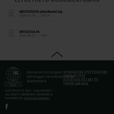
MESTER2026 jelentkezési lap
2026-02-24
DOCX
MVSZ2024.06.
2025-08-21
PDF
Komárom-Esztergom
KOMÁROM-ESZTERGOM
VÁRMEGYEI
Vármegyei Kereskedelmi és
KERESKEDELMI ÉS
Iparkamara
IPARKAMARA
COPYRIGHT © 2021 - 2026 KEMKIK. |
ALL RIGHTS RESERVED! DESIGNED &
POWERED BY
POSITIVE ADAMSKY