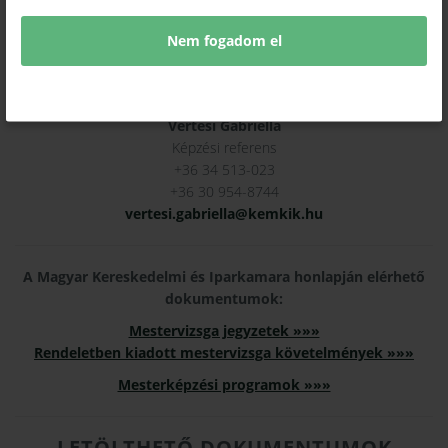
Nem fogadom el
KAPCSOLAT:
Vértesi Gabriella
Képzési referens
+36 34 513-023
+36 30 954-8744
vertesi.gabriella@kemkik.hu
A Magyar Kereskedelmi és Iparkamara honlapján elérhető
dokumentumok:
Mestervizsga jegyzetek »»»
Rendeletben kiadott mestervizsga követelmények »»»
Mesterképzési programok »»»
LETÖLTHETŐ DOKUMENTUMOK