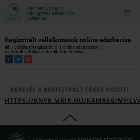
Komárom-Esztergom
Komárom-Esztergom
Vármegyei Kereskedelmi és
Menü
Vármegyei Kereskedelmi és
Iparkamara
Iparkamara
megnyi
Regisztrált vállalkozások online adatbázisa
vállalkozói regisztráció
online adatbázisok
regisztrált vállalkozások online adatbázisa
KERESÉS A REGISZTRÁLT CÉGEK KÖZÖTT
HTTPS://KNYR.MKIK.HU/KAMREG/NYILV
Komárom-Esztergom
KOMÁROM-ESZTERGOM