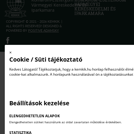
VÁRMEGYEI
Vármegyei Kereskedelmi és
KERESKEDELMI ÉS
Iparkamara
IPARKAMARA
COPYRIGHT © 2021 - 2026 KEMKIK. |
ALL RIGHTS RESERVED! DESIGNED &
POWERED BY
POSITIVE ADAMSKY
×
Cookie / Süti tájékoztató
Kedves Látogató! Tájékoztatjuk, hogy a kemkik.hu honlap felhasználói él
cookie-kat alkalmazunk. A honlapunk használatával ön a tájékoztatásunkat
Beállítások kezelése
ELENGEDHETETLEN ALAPOK
Elengedhetetlen sütiket használunk az oldal zavartalan működése érdekében.
STATISZTIKA