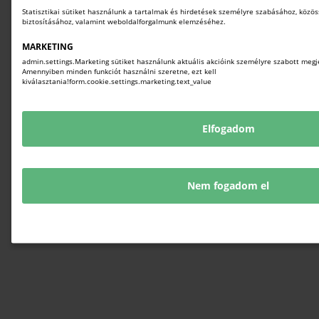
Statisztikai sütiket használunk a tartalmak és hirdetések személyre szabásához, közös
biztosításához, valamint weboldalforgalmunk elemzéséhez.
MARKETING
admin.settings.Marketing sütiket használunk aktuális akcióink személyre szabott megj
Amennyiben minden funkciót használni szeretne, ezt kell
kiválasztania!form.cookie.settings.marketing.text_value
Elfogadom
Nem fogadom el