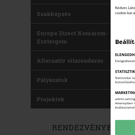
Kedves Láto
Szakképzés
cookie-kat 
Europe Direct Komárom-
Esztergom
Beállí
ELENGEDH
Alternatív vitarendezés
Elengedhetet
STATISZTI
Statisztikai 
Pályázatok
biztosításáh
MARKETIN
Projektek
admin.setting
Amennyiben mi
kiválasztania
RENDEZVÉNYEK