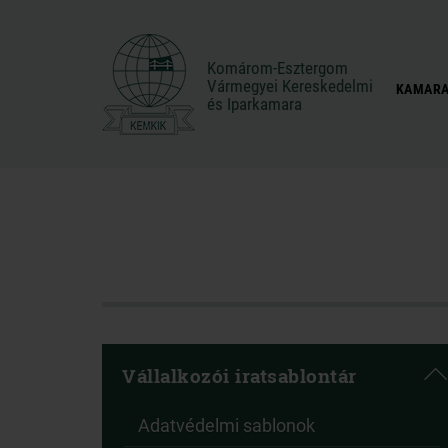
Komárom-Esztergom
Komárom-Esztergom
Vármegyei Kereskedelmi
Vármegyei Kereskedelmi
KAMARA
és Iparkamara
és Iparkamara
Vállalkozói iratsablontár
Adatvédelmi sablonok