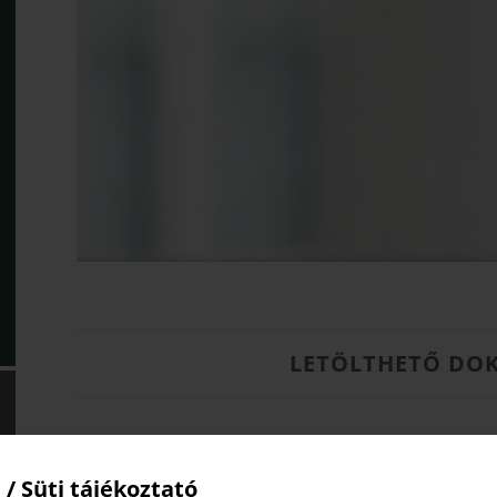
LETÖLTHETŐ DO
 / Süti tájékoztató