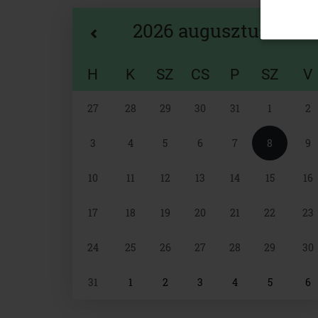
2026 augusztus
H
K
SZ
CS
P
SZ
V
Naptár
27
28
29
30
31
1
2
választó
3
4
5
6
7
8
9
10
11
12
13
14
15
16
17
18
19
20
21
22
23
24
25
26
27
28
29
30
31
1
2
3
4
5
6