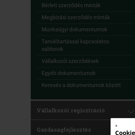
Bérleti szerződés minták
Megbízási szerződés minták
Munkaügyi dokumentumok
Tanulótartással kapcsolatos
sablonok
Vállalkozói szerződések
Egyéb dokumentumok
Keresés a dokumentumok között
Vállalkozói regisztráció
×
Gazdaságfejlesztés
Cookie