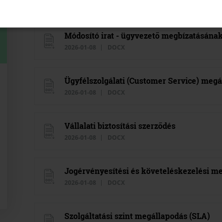
2026-01-08
DOCX
Módosító irat - ügyvezető megbízatásána
2026-01-08
DOCX
Ügyfélszolgálati (Customer Service) meg
2026-01-08
DOCX
Vállalati biztosítási szerződés
2026-01-08
DOCX
Jogérvényesítési és követeléskezelési me
2026-01-08
DOCX
Szolgáltatási szint megállapodás (SLA)