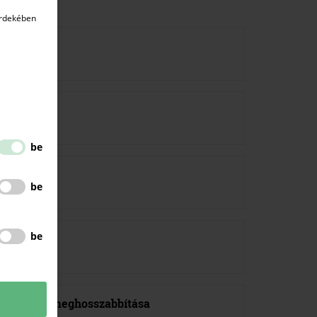
érdekében
be
be
be
ízatásának meghosszabbítása