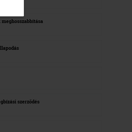
k meghosszabbítása
állapodás
gbízási szerződés