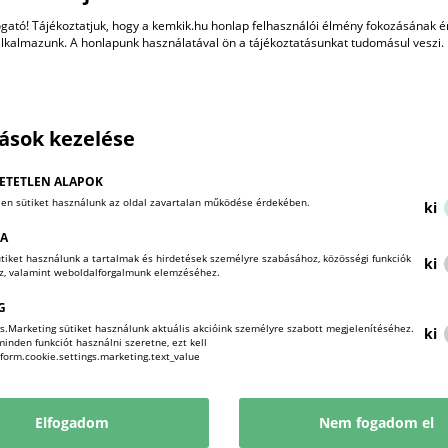
gató! Tájékoztatjuk, hogy a kemkik.hu honlap felhasználói élmény fokozásának 
alkalmazunk. A honlapunk használatával ön a tájékoztatásunkat tudomásul veszi.
Megbízási szerződés (általános)
2025-06-02
DOCX
tások kezelése
Megbízási szerződés (jogi szem.)
2025-06-02
DOCX
ETETLEN ALAPOK
len sütiket használunk az oldal zavartalan működése érdekében.
ki
KA
Megbízási szerződés
sütiket használunk a tartalmak és hirdetések személyre szabásához, közösségi funkciók
ki
2025-06-02
DOC
oz, valamint weboldalforgalmunk elemzéséhez.
G
s.Marketing sütiket használunk aktuális akcióink személyre szabott megjelenítéséhez.
ki
Üzemeltetési szerződés
nden funkciót használni szeretne, ezt kell
!form.cookie.settings.marketing.text_value
2026-01-08
DOCX
Elfogadom
Nem fogadom el
Módosító irat - felügyelő bizottság megb