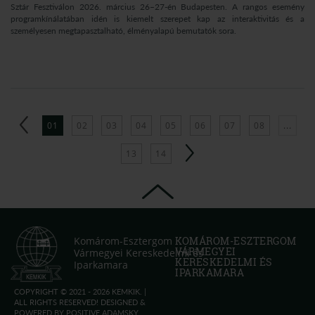
Sztár Fesztiválon 2026. március 26–27-én Budapesten. A rangos esemény
programkínálatában idén is kiemelt szerepet kap az interaktivitás és a
személyesen megtapasztalható, élményalapú bemutatók sora.
01
02
03
04
05
06
07
08
...
13
14
Komárom-Esztergom
KOMÁROM-ESZTERGOM
VÁRMEGYEI
Vármegyei Kereskedelmi és
KERESKEDELMI ÉS
Iparkamara
IPARKAMARA
COPYRIGHT © 2021 - 2026 KEMKIK. |
ALL RIGHTS RESERVED! DESIGNED &
POWERED BY
POSITIVE ADAMSKY