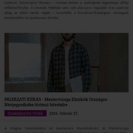
Szakmai Tanulmányi Verseny - minden évben a szakképzés legjobbjait állítja
reflektorfénybe. A nevezés feltétele sem volt alacsony: legalább 4-es szakmai
átlag az előző tanév végén - ismertette a Komárom-Esztergom vármegyei
kereskedelmi és Iparkamara elnöke.
PÁLYÁZATI KIÍRÁS - Mestervizsga Elnökök Országos
Névjegyzékébe történő felvételre
Szakképzési hírek
2026. február 27.
A Magyar Kereskedelmi és Iparkamara Mesterképzési és Mestervizsga