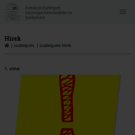
Komárom-Esztergom
Komárom-Esztergom
Vármegyei Kereskedelmi és
Menü
Vármegyei Kereskedelmi és
Iparkamara
Iparkamara
megnyi
Hírek
szakképzés
szakképzési hírek
1. oldal