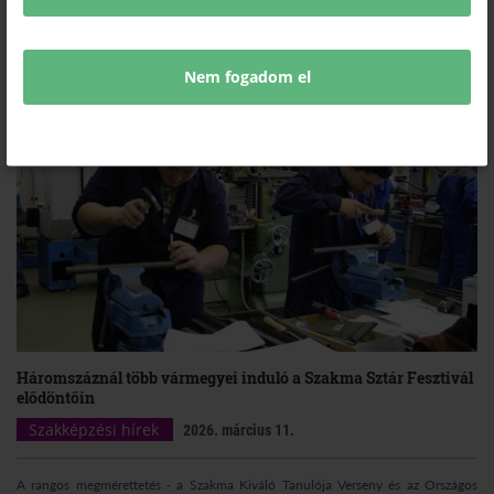
Malomkert Kft. kapta meg „Az év duális képzőhelye-2026” pályázat első díját
közepes vállalkozás kategóriában. Az elismerést Orbán Viktor miniszterelnöktől
vehette át Pálházy Nándor operatív igazgató az idei Szakma Sztár Fesztivál
nyitóünnepségén.
Nem fogadom el
Háromszáznál több vármegyei induló a Szakma Sztár Fesztivál
elődöntőin
Szakképzési hírek
2026. március 11.
A rangos megmérettetés - a Szakma Kiváló Tanulója Verseny és az Országos