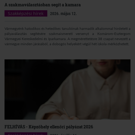
A szakmaválasztásban segít a kamara
Szakképzési hírek
2026. május 12.
Vármegyénk hatodikos és hetedikes tanulóinak harmadik alkalommal hirdetett a
pályaválasztás segítésére szakmaismereti versenyt a Komárom-Esztergom
Vármegyei Kereskedelmi és Iparkamara. A megmérettetésre 38 csapat nevezett a
vármegye minden járásából, a dobogós helyekért végül hét iskola mérkőzhetett.
FELHÍVÁS - Képzőhely ellenőri pályázat 2026