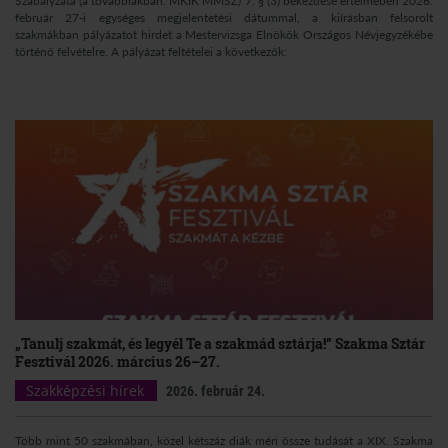
Szabályzata (a továbbiakban: MKIK MMSZ) 7. § (3) bekezdése értelmében 2026.
február 27-i egységes megjelentetési dátummal, a kiírásban felsorolt
szakmákban pályázatot hirdet a Mestervizsga Elnökök Országos Névjegyzékébe
történő felvételre. A pályázat feltételei a következők:
„Tanulj szakmát, és legyél Te a szakmád sztárja!” Szakma Sztár
Fesztivál 2026. március 26–27.
Szakképzési hírek
2026. február 24.
Több mint 50 szakmában, közel kétszáz diák méri össze tudását a XIX. Szakma