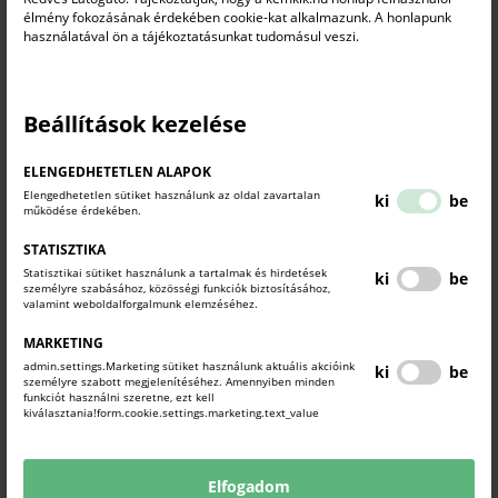
élmény fokozásának érdekében cookie-kat alkalmazunk. A honlapunk
használatával ön a tájékoztatásunkat tudomásul veszi.
A XIX. Szakma Sztár Fesztiválon, a Magyar Kereskedelmi és Iparkamara által
szervezett országos versenyen a Komárom-Esztergom vármegyéből döntőbe
jutott hét diákból hatan dobogós helyen végeztek, egyikük negyedik helyezést
ért el.
Beállítások kezelése
ELENGEDHETETLEN ALAPOK
Elengedhetetlen sütiket használunk az oldal zavartalan
ki
be
működése érdekében.
STATISZTIKA
Statisztikai sütiket használunk a tartalmak és hirdetések
ki
be
személyre szabásához, közösségi funkciók biztosításához,
valamint weboldalforgalmunk elemzéséhez.
MARKETING
admin.settings.Marketing sütiket használunk aktuális akcióink
ki
be
személyre szabott megjelenítéséhez. Amennyiben minden
funkciót használni szeretne, ezt kell
Országos elismerést kapott a tatai Malom és Kacsa
kiválasztania!form.cookie.settings.marketing.text_value
Szakképzési hírek
2026. március 27.
Elfogadom
A tatai Öreg-tó partján található vendéglátóhelyet és hotelt üzemeltető