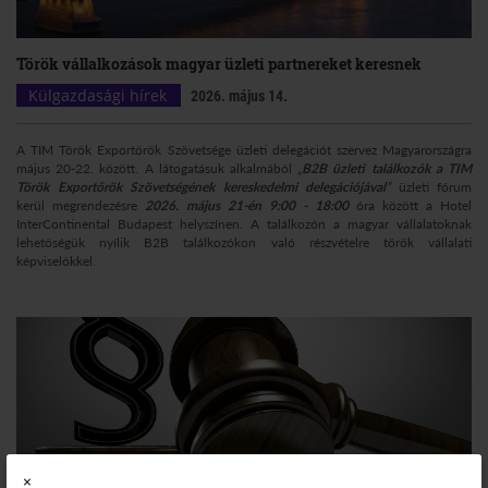
Török vállalkozások magyar üzleti partnereket keresnek
Külgazdasági hírek
2026. május 14.
A TIM Török Exportőrök Szövetsége üzleti delegációt szervez Magyarországra
május 20-22. között. A látogatásuk alkalmából
„
B2B üzleti találkozók a TIM
Török Exportőrök Szövetségének kereskedelmi delegációjával
”
üzleti fórum
kerül megrendezésre
2026. május 21-én 9:00 - 18:00
óra között a Hotel
InterContinental Budapest helyszínen. A találkozón a magyar vállalatoknak
lehetőségük nyílik B2B találkozókon való részvételre török vállalati
képviselőkkel.
×