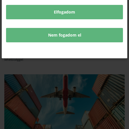
Kamarai üzleti delegáció Szerbiába, Belgrádba, a Technical Fair
Elfogadom
Belgrade 2026 szakvásárra támogatott részvételi lehetőséggel
Külgazdasági hírek
2026. március 30.
Nem fogadom el
A magyar exportőr kis- és középvállalkozások exportpiaci jelenlétének
fejlesztése és üzleti kapcsolatrendszerük bővítése céljából a Magyar
Kereskedelmi és Iparkamara Vállalkozásfejlesztési Projektjének keretében a
Nemzetgazdasági Minisztérium támogatásával 2026 májusában az alábbi
külföldi szakvásárra szervez üzleti delegációt támogatott látogatói részvételi
lehetőséggel: