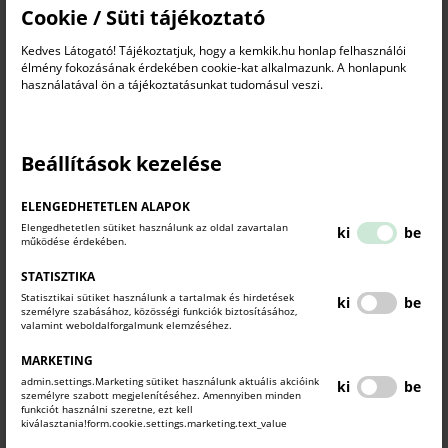
Cookie / Süti tájékoztató
Kedves Látogató! Tájékoztatjuk, hogy a kemkik.hu honlap felhasználói
Tájékoztatás gazdálkodó szervezetek részére - új
élmény fokozásának érdekében cookie-kat alkalmazunk. A honlapunk
vámfelfüggesztési kérelmek
használatával ön a tájékoztatásunkat tudomásul veszi.
Külgazdasági hírek
2026. május 05.
Beállítások kezelése
Az Európai Bizottság frissítette az autonóm vámfelfüggesztések és kontingensek
adatbázisát a 2027. januártól hatályos intézkedésekre irányuló új és módosító
kérelmekkel. Az adatbázis itt böngészhető:
ELENGEDHETETLEN ALAPOK
Elengedhetetlen sütiket használunk az oldal zavartalan
ki
be
működése érdekében.
STATISZTIKA
Statisztikai sütiket használunk a tartalmak és hirdetések
ki
be
személyre szabásához, közösségi funkciók biztosításához,
valamint weboldalforgalmunk elemzéséhez.
MARKETING
admin.settings.Marketing sütiket használunk aktuális akcióink
ki
be
személyre szabott megjelenítéséhez. Amennyiben minden
funkciót használni szeretne, ezt kell
kiválasztania!form.cookie.settings.marketing.text_value