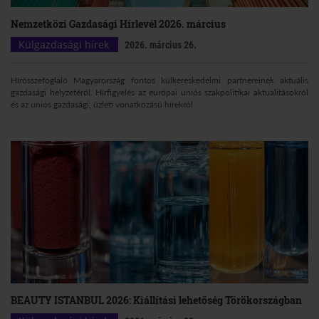
Nemzetközi Gazdasági Hírlevél 2026. március
Külgazdasági hírek
2026. március 26.
Hírösszefoglaló Magyarország fontos külkereskedelmi partnereinek aktuális
gazdasági helyzetéről. Hírfigyelés az európai uniós szakpolitikai aktualitásokról
és az uniós gazdasági, üzleti vonatkozású hírekről
BEAUTY ISTANBUL 2026: Kiállítási lehetőség Törökországban