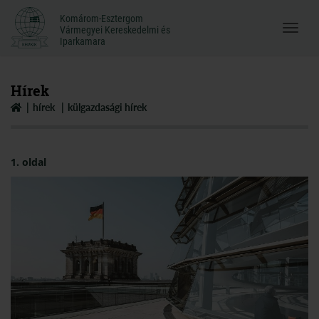
Komárom-Esztergom
Komárom-Esztergom
Vármegyei Kereskedelmi és
Menü
Vármegyei Kereskedelmi és
Iparkamara
Iparkamara
megnyi
Hírek
hírek
külgazdasági hírek
1. oldal