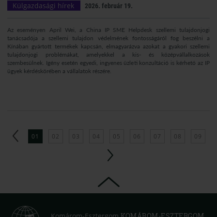
Külgazdasági hírek
2026. február 19.
Az eseményen April Wei, a China IP SME Helpdesk szellemi tulajdonjogi
tanácsadója a szellemi tulajdon védelmének fontosságáról fog beszélni a
Kínában gyártott termékek kapcsán, elmagyarázva azokat a gyakori szellemi
tulajdonjogi problémákat, amelyekkel a kis- és középvállalkozások
szembesülnek. Igény esetén egyedi, ingyenes üzleti konzultáció is kérhető az IP
ügyek kérdéskörében a vállalatok részére.
01
02
03
04
05
06
07
08
09
Komárom-Esztergom
KOMÁROM-ESZTERGOM