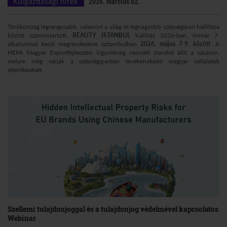
Külgazdasági hírek
2026. március 02.
Törökország legrangosabb, valamint a világ öt legnagyobb szépségipari kiállítása
között számontartott,
BEAUTY ISTANBUL
kiállítás 2026-ban, immár 7.
alkalommal kerül megrendezésre Isztambulban
2026. május 7-9. között
. A
HEPA Magyar Exportfejlesztési Ügynökség nemzeti standot állít a vásáron,
melyre még várják a szépségiparban tevékenykedő magyar vállalatok
jelentkezését.
Szellemi tulajdonjoggal és a tulajdonjog védelmével kapcsolatos
Webinar