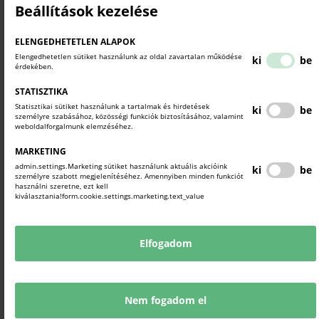
Lapozzon bele!
Beállítások kezelése
https://74650727.flowpaper.com/ESGKKV/#page=1
ELENGEDHETETLEN ALAPOK
Elengedhetetlen sütiket használunk az oldal zavartalan működése
ki
be
érdekében.
A kiadvány pdf-ben is letölthető IDE kattintva:
STATISZTIKA
/ckfinder/files/Iparkamara_eszkoeztar_2026_04_24_final.pdf
Statisztikai sütiket használunk a tartalmak és hirdetések
ki
be
személyre szabásához, közösségi funkciók biztosításához, valamint
weboldalforgalmunk elemzéséhez.
A kiadvány mellett egy hat elemből álló, egymásra épülő Excel-
MARKETING
alapú eszköztár is elérhető, amely végigvezeti a vállalkozásokat az
admin.settings.Marketing sütiket használunk aktuális akcióink
ki
be
ESG-felkészülés legfontosabb lépésein, az érintettek
személyre szabott megjelenítéséhez. Amennyiben minden funkciót
azonosításától egészen a stratégiai cselekvési terv kialakításáig.
használni szeretne, ezt kell
kiválasztania!form.cookie.settings.marketing.text_value
Elfogadom
AZ ESG ESZKÖZTÁR ÚTMUTATÓ ÉS EXCEL-
SABLONOK LETÖLTÉSE:
Nem fogadom el