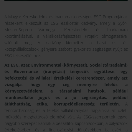
A Magyar Kereskedelmi és Iparkamara országos ESG Programjának
részeként elkészült az ESG eszköztár kiadvány, amely a Győr-
Moson-Sopron Vármegyei Kereskedelmi és Iparkamara
koordinálásával, a Vállalkozásfejlesztési Projekt támogatásával
valósult meg. A kiadvány kiemelten a hazai kis- és
középvállalkozások igényeire szabott gyakorlati segítséget nyújt az
ESG felkészüléshez.
Az ESG, azaz Environmental (környezeti), Social (társadalmi)
és Governance (irányítási) tényezők együttese, egy
befektetési és vállalati értékelési keretrendszer, amely azt
vizsgálja, hogy egy cég mennyire felelős a
környezetvédelem, a társadalmi hatások, például
munkavállalói jogok és a jó cégirányítás, például
átláthatóság, etika, korrupcióellenesség területén.
A
fenntarthatóság és a felelős vállalatirányítás napjainkra az üzleti
működés meghatározó elemévé vált. Az ESG-szempontok egyre
nagyobb szerepet kapnak a beszállítói kapcsolatokban, a pályázatok
értékelésében és a finanszírozási döntésekben is, ezért a