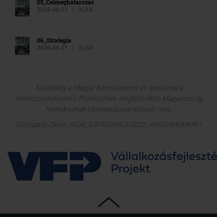
05_Celmeghatarozas
2026-06-11
XLSX
06_Strategia
2026-06-11
XLSX
A kiadvány a Magyar Kereskedelmi és Iparkamara
Vállalkozásfejlesztési Projektjének megbízásából, Magyarország
Kormányának támogatásával valósult meg.
Támogatói Okirat: NGM_SZERZ/430-3/2025_465/GYMSMKIK/1