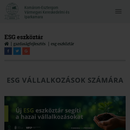
Komárom-Esztergom
Komárom-Esztergom
Vármegyei Kereskedelmi és
Menü
Vármegyei Kereskedelmi és
Iparkamara
Iparkamara
megnyi
ESG eszköztár
gazdaságfejlesztés
esg eszköztár
ESG VÁLLALKOZÁSOK SZÁMÁRA