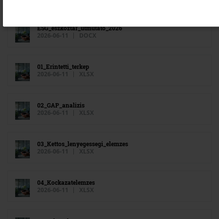
ESG_eszkoztar_utmutato_2026
2026-06-11
DOCX
01_Erintetti_terkep
2026-06-11
XLSX
02_GAP_analizis
2026-06-11
XLSX
03_Kettos_lenyegessegi_elemzes
2026-06-11
XLSX
04_Kockazatelemzes
2026-06-11
XLSX