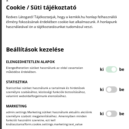
×
Cookie / Süti tájékoztató
Kedves Látogató! Tájékoztatjuk, hogy a kemkik.hu honlap felhasználói
élmény fokozásának érdekében cookie-kat alkalmazunk. A honlapunk
használatával ön a tájékoztatásunkat tudomásul veszi.
Beállítások kezelése
ELENGEDHETETLEN ALAPOK
Elengedhetetlen sütiket használunk az oldal zavartalan
ki
be
működése érdekében.
STATISZTIKA
Statisztikai sütiket használunk a tartalmak és hirdetések
ki
be
személyre szabásához, közösségi funkciók biztosításához,
valamint weboldalforgalmunk elemzéséhez.
Szakmaválasztási Tájékoztató
MARKETING
Az MKIK a területi kamarákkal együttműködve a
admin.settings.Marketing sütiket használunk aktuális akcióink
ki
be
személyre szabott megjelenítéséhez. Amennyiben minden
duális képzés 2020 elején hatályba lépett új
funkciót használni szeretne, ezt kell
jogszabályi környezetében azon dolgozik, hogy a
kiválasztania!form.cookie.settings.marketing.text_value