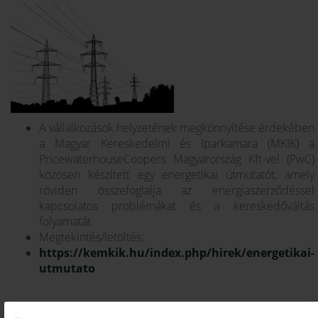
A vállalkozások helyzetének megkönnyítése érdekében
a Magyar Kereskedelmi és Iparkamara (MKIK) a
PricewaterhouseCoopers Magyarország Kft-vel (PwC)
közösen készített egy energetikai útmutatót, amely
röviden összefoglalja az energiaszerződéssel
kapcsolatos problémákat és a kereskedőváltás
folyamatát.
Megtekintés/letöltés:
https://kemkik.hu/index.php/hirek/energetikai-
utmutato