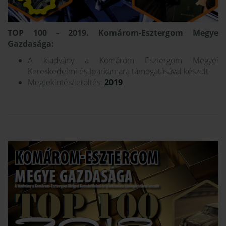
TOP 100 - 2019. Komárom-Esztergom Megye
Gazdasága:
A kiadvány a Komárom Esztergom Megyei
Kereskedelmi és Iparkamara támogatásával készült
Megtekintés/letöltés:
2019