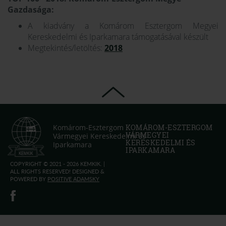
Gazdasága:
A kiadvány a Komárom Esztergom Megyei
Kereskedelmi és Iparkamara támogatásával készült
Megtekintés/letöltés:
2018
Komárom-Esztergom
KOMÁROM-ESZTERGOM
VÁRMEGYEI
Vármegyei Kereskedelmi és
KERESKEDELMI ÉS
Iparkamara
IPARKAMARA
COPYRIGHT © 2021 - 2026 KEMKIK. |
ALL RIGHTS RESERVED! DESIGNED &
POWERED BY
POSITIVE ADAMSKY