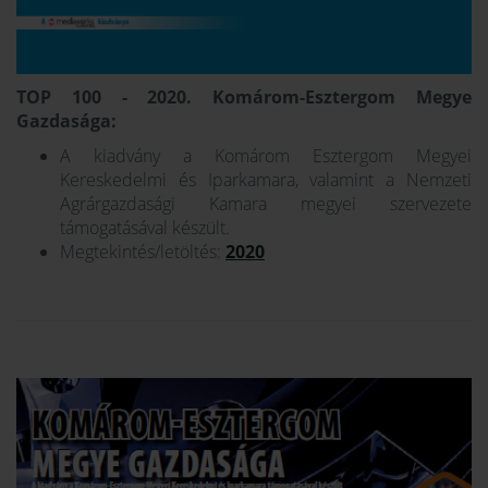
TOP 100 - 2020. Komárom-Esztergom Megye
Gazdasága:
A kiadvány a Komárom Esztergom Megyei
Kereskedelmi és Iparkamara, valamint a Nemzeti
Agrárgazdasági Kamara megyei szervezete
támogatásával készült.
Megtekintés/letöltés:
2020