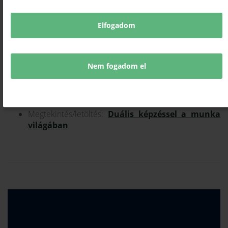
vállalkozásokat minél szélesebb körben és a lehető
legrészletesebben tájékoztassa a megújúlt
szakképzési rendszerről és az abban rejlő
Elfogadom
A tájékoztatás számos csatornán folyik, ennek egyik
eleme az éves szakmai kiadványunk, amelynek
jelenlegi 2022-es változatában az aktuális állapotot
Nem fogadom el
mutatjuk be, feldolgozva az eddigi
jogszabályváltozásokat és a gyakorlatban felmerülő
kérdéseket.
Megtekintés/letöltés:
Duális képzéssel a munka
világában