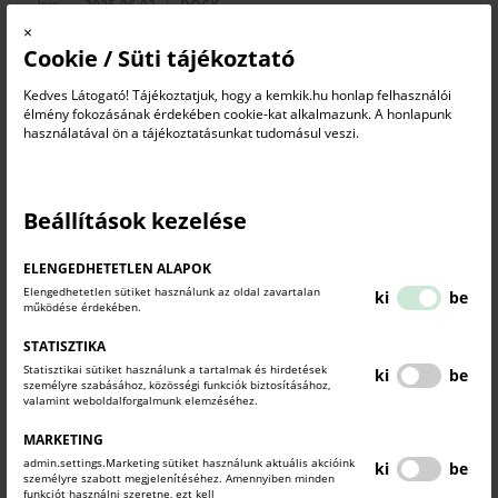
2025-06-02
DOCX
×
Cookie / Süti tájékoztató
Építési szerződés
2025-06-02
DOC
Kedves Látogató! Tájékoztatjuk, hogy a kemkik.hu honlap felhasználói
élmény fokozásának érdekében cookie-kat alkalmazunk. A honlapunk
használatával ön a tájékoztatásunkat tudomásul veszi.
Szállítási szerződés
2025-06-02
DOCX
Beállítások kezelése
Vállakozási szerződés2
ELENGEDHETETLEN ALAPOK
2025-06-02
DOCX
Elengedhetetlen sütiket használunk az oldal zavartalan
ki
be
működése érdekében.
Vállakozási szerződés
STATISZTIKA
2025-06-02
DOCX
Statisztikai sütiket használunk a tartalmak és hirdetések
ki
be
személyre szabásához, közösségi funkciók biztosításához,
valamint weboldalforgalmunk elemzéséhez.
Tanácsadói szerződés
MARKETING
2025-06-02
DOCX
admin.settings.Marketing sütiket használunk aktuális akcióink
ki
be
személyre szabott megjelenítéséhez. Amennyiben minden
funkciót használni szeretne, ezt kell