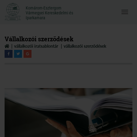
Komárom-Esztergom
Komárom-Esztergom
Vármegyei Kereskedelmi és
Menü
Vármegyei Kereskedelmi és
Iparkamara
Iparkamara
megnyi
Vállalkozói szerződések
vállalkozói iratsablontár
vállalkozói szerződések