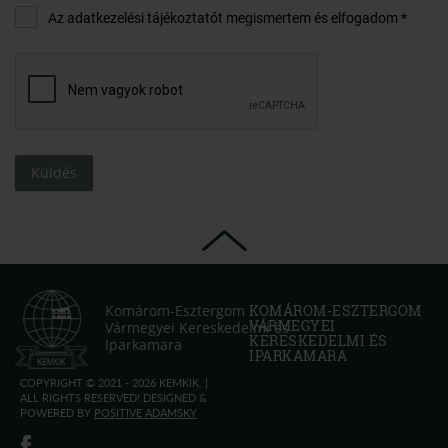
Az adatkezelési tájékoztatót megismertem és elfogadom *
Küldés
Komárom-Esztergom
KOMÁROM-ESZTERGOM
VÁRMEGYEI
Vármegyei Kereskedelmi és
KERESKEDELMI ÉS
Iparkamara
IPARKAMARA
COPYRIGHT © 2021 - 2026 KEMKIK. |
ALL RIGHTS RESERVED! DESIGNED &
POWERED BY
POSITIVE ADAMSKY