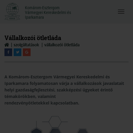
Komárom-Esztergom
Komárom-Esztergom
Vármegyei Kereskedelmi és
Menü
Vármegyei Kereskedelmi és
Iparkamara
Iparkamara
megnyi
Vállalkozói ötletláda
szolgáltatások
vállalkozói ötletláda
A Komárom-Esztergom Vármegyei Kereskedelmi és
Iparkamara folyamatosan várja a vállalkozások javaslatait
helyi gazdaságfejlesztési, szakképzési ügyeket érintő
témakörökben, valamint
rendezvényötletekkel kapcsolatban.