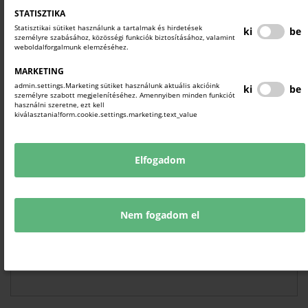
STATISZTIKA
Statisztikai sütiket használunk a tartalmak és hirdetések
ki
be
személyre szabásához, közösségi funkciók biztosításához, valamint
weboldalforgalmunk elemzéséhez.
EMAIL CÍM*
MARKETING
admin.settings.Marketing sütiket használunk aktuális akcióink
ki
be
személyre szabott megjelenítéséhez. Amennyiben minden funkciót
használni szeretne, ezt kell
CÉGNÉV*
kiválasztania!form.cookie.settings.marketing.text_value
Elfogadom
TELEFONSZÁM
Nem fogadom el
KÉRJÜK, RÖVIDEN OSSZA MEG ÖTLETÉT, JAVASLATÁT!