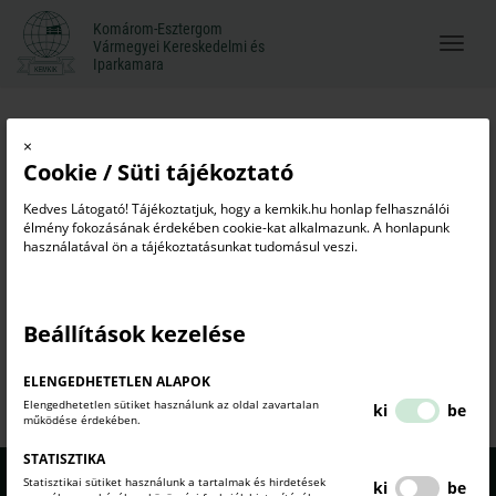
Komárom-Esztergom
Komárom-Esztergom
Vármegyei Kereskedelmi és
Menü
Vármegyei Kereskedelmi és
Iparkamara
Iparkamara
megnyi
Online regisztráció
×
Cookie / Süti tájékoztató
vállalkozói regisztráció
kamarai regisztráció
online regisztráció
Kedves Látogató! Tájékoztatjuk, hogy a kemkik.hu honlap felhasználói
élmény fokozásának érdekében cookie-kat alkalmazunk. A honlapunk
használatával ön a tájékoztatásunkat tudomásul veszi.
KAMARAI NYILVÁNTARTÓ RENDSZER
Beállítások kezelése
HTTPS://KNYR.MKIK.HU/
ELENGEDHETETLEN ALAPOK
Elengedhetetlen sütiket használunk az oldal zavartalan
ki
be
működése érdekében.
STATISZTIKA
Statisztikai sütiket használunk a tartalmak és hirdetések
ki
be