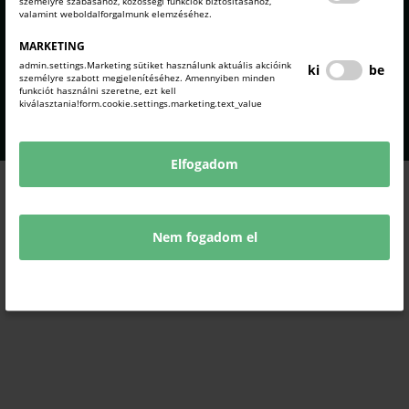
Komárom-Esztergom
KOMÁROM-ESZTERGOM
személyre szabásához, közösségi funkciók biztosításához,
valamint weboldalforgalmunk elemzéséhez.
VÁRMEGYEI
Vármegyei Kereskedelmi és
KERESKEDELMI ÉS
Iparkamara
IPARKAMARA
MARKETING
admin.settings.Marketing sütiket használunk aktuális akcióink
ki
be
COPYRIGHT © 2021 - 2026 KEMKIK. |
személyre szabott megjelenítéséhez. Amennyiben minden
ALL RIGHTS RESERVED! DESIGNED &
funkciót használni szeretne, ezt kell
POWERED BY
POSITIVE ADAMSKY
kiválasztania!form.cookie.settings.marketing.text_value
Elfogadom
Nem fogadom el