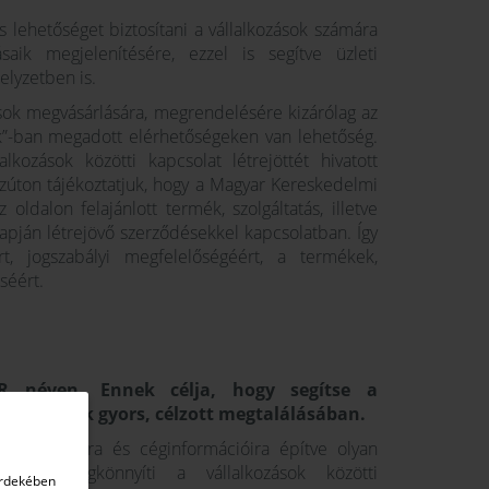
s lehetőséget biztosítani a vállalkozások számára
ásaik megjelenítésére, ezzel is segítve üzleti
lyzetben is.
tások megvásárlására, megrendelésére kizárólag az
ok”-ban megadott elérhetőségeken van lehetőség.
alkozások közötti kapcsolat létrejöttét hivatott
 ezúton tájékoztatjuk, hogy a Magyar Kereskedelmi
ldalon felajánlott termék, szolgáltatás, illetve
apján létrejövő szerződésekkel kapcsolatban. Így
, jogszabályi megfelelőségéért, a termékek,
éséért.
R néven. Ennek célja, hogy segítse a
kapacitások gyors, célzott megtalálásában.
datbázisára és céginformációira építve olyan
ősen megkönnyíti a vállalkozások közötti
érdekében