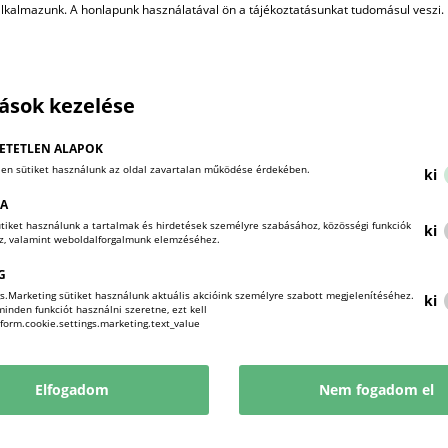
együttműködést. A rendszer mesterséges intelligen
alkalmazunk. A honlapunk használatával ön a tájékoztatásunkat tudomásul veszi.
kitöltését, valamint automatikusan kommunikáló A
együttműködési hirdetéseket és partnerkereséseket.
tások kezelése
KAMARAI AD
ETETLEN ALAPOK
len sütiket használunk az oldal zavartalan működése érdekében.
ki
KA
sütiket használunk a tartalmak és hirdetések személyre szabásához, közösségi funkciók
ki
Vállalkozói Piactér:
oz, valamint weboldalforgalmunk elemzéséhez.
https://mkik.hu/piacter
G
s.Marketing sütiket használunk aktuális akcióink személyre szabott megjelenítéséhez.
KAPTÁR:
ki
nden funkciót használni szeretne, ezt kell
!form.cookie.settings.marketing.text_value
https://kaptar.mkik.hu/
Kamarai vállalkozói adatbázis:
Elfogadom
Nem fogadom el
Online kamarai adatbázis
Kamarai építőipari kivitelezői nyilvántartás: