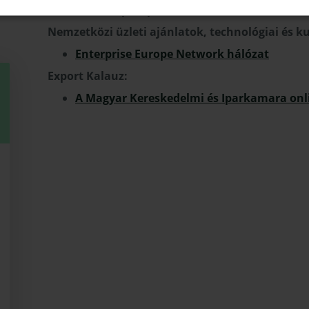
Online építőipari adatbázis
Nemzetközi üzleti ajánlatok, technológiai és ku
Enterprise Europe Network hálózat
Export Kalauz:
A Magyar Kereskedelmi és Iparkamara onli