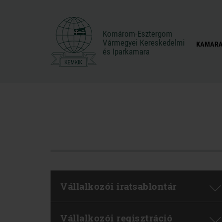
Komárom-Esztergom
Komárom-Esztergom
Vármegyei Kereskedelmi
Vármegyei Kereskedelmi
KAMARA
és Iparkamara
és Iparkamara
Vállalkozói iratsablontár
Vállalkozói regisztráció