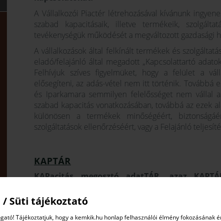
A Vállalkozói Piactér létrehozásával kívánunk ingyene
szabad kapacitásaik, illetve termékeik, szolgáltat
tevékenységük működését a megváltozott gazdasági he
A vállalkozások által felkínált termékek és szolgálta
eladó/felajánló által megadott „Kapcsolattartó adat
Felhívjuk szíves figyelmüket, hogy a felület a váll
elősegíteni, az adás-vétel nem itt történik. Továbbá
és Iparkamara semmilyen felelősséget nem vállal az o
szabad kapacitás vonatkozásában, továbbá az ezek al
különösen a termékek minőségéért, biztonságáért
szolgáltatások ellenőrzéséért, vagy a Felajánló teljesít
KAPTÁR
KAPacitás megosztó adatTÁR, azaz KAPTÁ
vállalkozásokat az üzleti partnerek és szabad 
 / Süti tájékoztató
A KAPTÁR platform a Kamara meglévő vállalkozói a
modern partnerkereső rendszer, amely jelent
gató! Tájékoztatjuk, hogy a kemkik.hu honlap felhasználói élmény fokozásának 