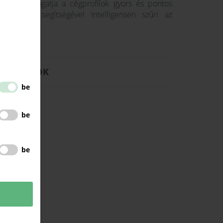
ciával támogatja a cégprofilok gyors és pontos
I-chatbot segítségével intelligensen szűri az
ATBÁZISOK
be
be
be