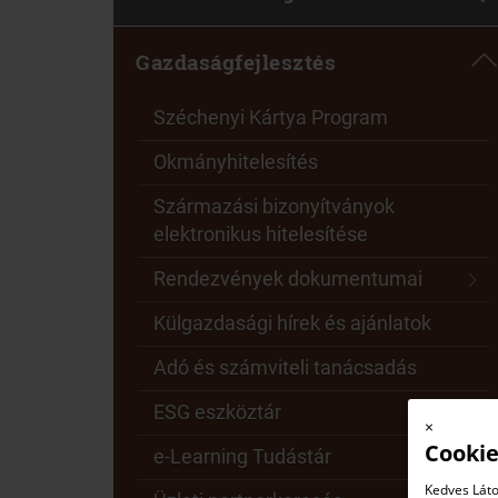
Gazdaságfejlesztés
Széchenyi Kártya Program
Okmányhitelesítés
Származási bizonyítványok
elektronikus hitelesítése
Rendezvények dokumentumai
Külgazdasági hírek és ajánlatok
Adó és számviteli tanácsadás
ESG eszköztár
×
Cookie
e-Learning Tudástár
Kedves Láto