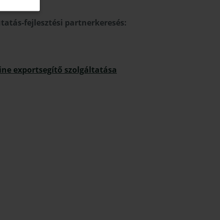
tatás-fejlesztési partnerkeresés:
ne exportsegítő szolgáltatása