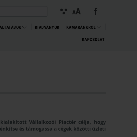
facebook megnyitása (új ablakban)
(open in new window)
Kontraszt
A
Betűméret
A
nézet
változtatása
ÁLTATÁSOK
KIADVÁNYOK
KAMARÁNKRÓL
KAPCSOLAT
alakított Vállalkozói Piactér célja, hogy
énkítse és támogassa a cégek közötti üzleti