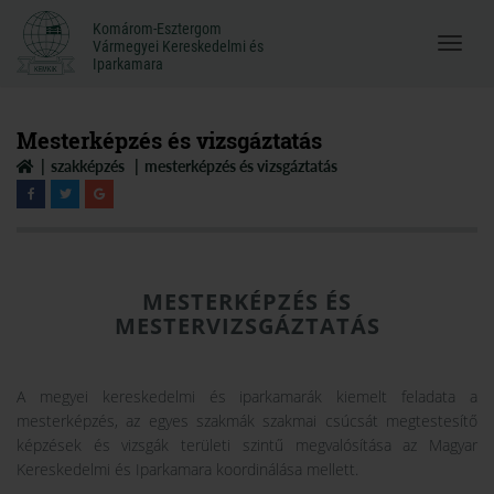
Komárom-Esztergom
Komárom-Esztergom
Vármegyei Kereskedelmi és
Menü
Vármegyei Kereskedelmi és
Iparkamara
Iparkamara
megnyi
Mesterképzés és vizsgáztatás
szakképzés
mesterképzés és vizsgáztatás
MESTERKÉPZÉS ÉS
MESTERVIZSGÁZTATÁS
A megyei kereskedelmi és iparkamarák kiemelt feladata a
mesterképzés, az egyes szakmák szakmai csúcsát megtestesítő
képzések és vizsgák területi szintű megvalósítása az Magyar
Kereskedelmi és Iparkamara koordinálása mellett.