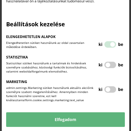
használatával ön a tájékoztatásunkat tudomásul veszi.
vállalkozásvezetéshez szükséges ismeretek elsajátítását. Tanúsítsa
a mindennapi vállalkozási gyakorlathoz szükséges szakmai,
gazdasági, pénzügyi, vezetési, munkaügyi és jogi ismeretek
megszerzését és készségszintű ismeretét. Ezzel a szakmai
Beállítások kezelése
megbecsülés, anyagi, erkölcsi elismerés és bizalom garanciáját
teremtse meg.
ELENGEDHETETLEN ALAPOK
Elengedhetetlen sütiket használunk az oldal zavartalan
ki
be
Mestervizsgára jelentkezés első lépése a mestervizsga jelentkezési
működése érdekében.
lap kitöltése (mely letölthető honlapunkról, vagy személyesen
átvehető a Komárom-Esztergom Vármegyei Kereskedelmi és
STATISZTIKA
Iparkamarában Tatabánya, Fő tér 36. II emelet)
Statisztikai sütiket használunk a tartalmak és hirdetések
ki
be
személyre szabásához, közösségi funkciók biztosításához,
A jelentkezési lap mellékleteként a kamara munkatársa által
valamint weboldalforgalmunk elemzéséhez.
hitelesített bizonyítványmásolatot, valamint munkáltatói igazolást
MARKETING
kell csatolni.
admin.settings.Marketing sütiket használunk aktuális akcióink
ki
be
Az adott szakmára vonatkozó, rendeletben kiadott mestervizsga
személyre szabott megjelenítéséhez. Amennyiben minden
követelmény áttanulmányozása megállapítható, hogy rendelkezik-e
funkciót használni szeretne, ezt kell
kiválasztania!form.cookie.settings.marketing.text_value
a jelentkezéshez szükséges szakmai és elméleti ismeretekkel.
Mestervizsgát azon szakmákból lehet tenni, amelyekben
Elfogadom
rendeletben megjelent a mestervizsga szint és
követelmény.