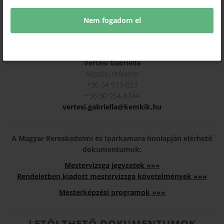
Nem fogadom el
KAPCSOLAT:
Vértesi Gabriella
Képzési referens
+36 34 513-023
+36 30 954-8744
vertesi.gabriella@kemkik.hu
A Magyar Kereskedelmi és Iparkamara honlapján elérhető
dokumentumok:
Mestervizsga jegyzetek »»»
Rendeletben kiadott mestervizsga követelmények »»»
Mesterképzési programok »»»
LETÖLTHETŐ DOKUMENTUMOK