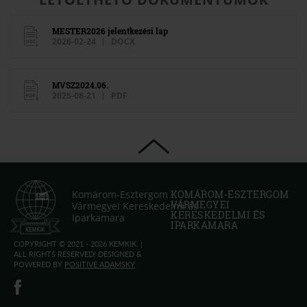
MESTER2026 jelentkezési lap
2026-02-24
DOCX
MVSZ2024.06.
2025-08-21
PDF
Komárom-Esztergom
KOMÁROM-ESZTERGOM
VÁRMEGYEI
Vármegyei Kereskedelmi és
KERESKEDELMI ÉS
Iparkamara
IPARKAMARA
COPYRIGHT © 2021 - 2026 KEMKIK. |
ALL RIGHTS RESERVED! DESIGNED &
POWERED BY
POSITIVE ADAMSKY