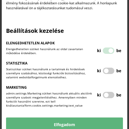
élmény fokozásának érdekében cookie-kat alkalmazunk. A honlapunk
használatával ön a tájékoztatásunkat tudomásul veszi.
Rendezvények
2026. június 26.
A Komárom-Esztergom Vármegyei Kereskedelmi és Iparkamara 2026. június 24-
én sikeresen megrendezte „KKV vezetőfejlesztő workshop – Vezess úgy, mint a
Beállítások kezelése
legjobbak!” című szakmai programját Tatabányán, az ISO 9000 Fórum Egyesület
közreműködésével.
ELENGEDHETETLEN ALAPOK
Elengedhetetlen sütiket használunk az oldal zavartalan
ki
be
működése érdekében.
STATISZTIKA
Statisztikai sütiket használunk a tartalmak és hirdetések
ki
be
személyre szabásához, közösségi funkciók biztosításához,
valamint weboldalforgalmunk elemzéséhez.
MARKETING
admin.settings.Marketing sütiket használunk aktuális akcióink
ki
be
személyre szabott megjelenítéséhez. Amennyiben minden
funkciót használni szeretne, ezt kell
kiválasztania!form.cookie.settings.marketing.text_value
Könyvelők világa – jubileumi konferencia a Könyvelők Klubja
30. évfordulója alkalmából
Elfogadom