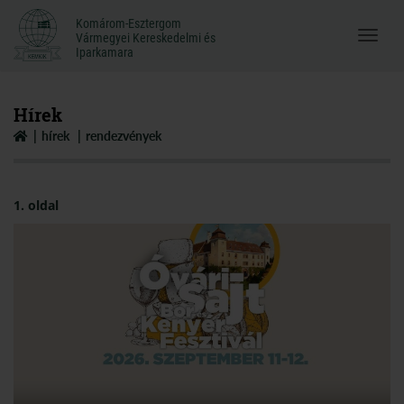
Komárom-Esztergom
Komárom-Esztergom
Vármegyei Kereskedelmi és
Menü
Vármegyei Kereskedelmi és
Iparkamara
Iparkamara
megnyi
Hírek
hírek
rendezvények
1. oldal