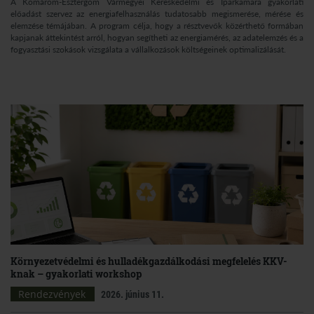
A Komárom-Esztergom Vármegyei Kereskedelmi és Iparkamara gyakorlati
előadást szervez az energiafelhasználás tudatosabb megismerése, mérése és
elemzése témájában. A program célja, hogy a résztvevők közérthető formában
kapjanak áttekintést arról, hogyan segítheti az energiamérés, az adatelemzés és a
fogyasztási szokások vizsgálata a vállalkozások költségeinek optimalizálását.
Környezetvédelmi és hulladékgazdálkodási megfelelés KKV-
knak – gyakorlati workshop
Rendezvények
2026. június 11.