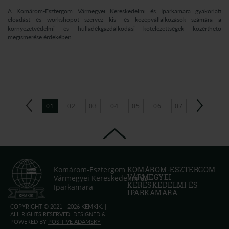
A Komárom-Esztergom Vármegyei Kereskedelmi és Iparkamara gyakorlati
előadást és workshopot szervez kis- és középvállalkozások számára a
környezetvédelmi és hulladékgazdálkodási kötelezettségek közérthető
megismerése érdekében.
01
02
03
04
05
06
07
Komárom-Esztergom
KOMÁROM-ESZTERGOM
VÁRMEGYEI
Vármegyei Kereskedelmi és
KERESKEDELMI ÉS
Iparkamara
IPARKAMARA
COPYRIGHT © 2021 - 2026 KEMKIK. |
ALL RIGHTS RESERVED! DESIGNED &
POWERED BY
POSITIVE ADAMSKY