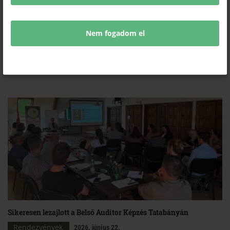
Rendezvények
2026. június 23.
Kiemelkedő mérföldkőhöz érkezett a Komárom-Esztergom Vármegyei
Nem fogadom el
Kereskedelmi és Iparkamara egyik legrégebbi szakmai közössége a Könyvelők
Klubja, mely fennállásának harmincadik évfordulóját ünnepli. A jubileum
alkalmából a Komárom-Esztergom Vármegyei Kereskedelmi és Iparkamara
ünnepi konferenciát rendez
Könyvelők világa
címmel, amelyre tisztelettel
meghívjuk Önt.
Sikeresen lezajlott a Belső Auditor Képzés Tatabányán
Rendezvények
2026. június 22.