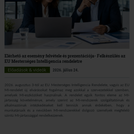
Elérhető az esemény felvétele és prezentációja- Felkészülés az
EU Mesterséges Intelligencia rendeletre
Előadások & videók
2026. július 24.
2026. augusztus 3-tól az EU Mesterséges Intelligencia Rendelete, vagyis az EU
MI-rendelet új elvárásokat fogalmaz meg azokkal a szervezetekkel szemben,
amelyek MI-eszközöket használnak. A rendelet egyik fontos eleme az MI-
jártasság követelménye, amely szerint az MI-rendszerek szolgáltatóinak és
alkalmazóinak intézkedéseket kell tenniük annak érdekében, hogy a
munkatársaik és a nevükben MI-rendszerekkel dolgozó személyek megfelelő
szintű MI-jártassággal rendelkezzenek.