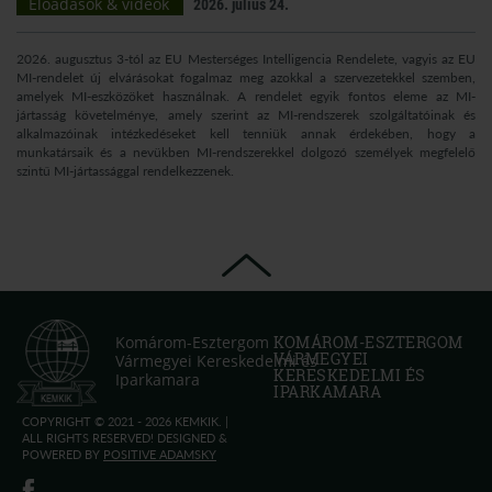
Előadások & videók
2026. július 24.
2026. augusztus 3-tól az EU Mesterséges Intelligencia Rendelete, vagyis az EU
MI-rendelet új elvárásokat fogalmaz meg azokkal a szervezetekkel szemben,
amelyek MI-eszközöket használnak. A rendelet egyik fontos eleme az MI-
jártasság követelménye, amely szerint az MI-rendszerek szolgáltatóinak és
alkalmazóinak intézkedéseket kell tenniük annak érdekében, hogy a
munkatársaik és a nevükben MI-rendszerekkel dolgozó személyek megfelelő
szintű MI-jártassággal rendelkezzenek.
Komárom-Esztergom
KOMÁROM-ESZTERGOM
VÁRMEGYEI
Vármegyei Kereskedelmi és
KERESKEDELMI ÉS
Iparkamara
IPARKAMARA
COPYRIGHT © 2021 - 2026 KEMKIK. |
ALL RIGHTS RESERVED! DESIGNED &
POWERED BY
POSITIVE ADAMSKY