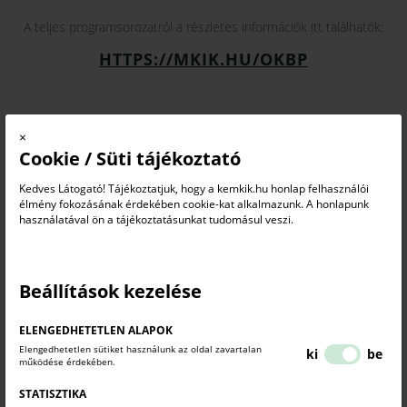
A teljes programsorozatról a részletes információk itt találhatók:
HTTPS://MKIK.HU/OKBP
×
Cookie / Süti tájékoztató
Legyen része Ön is a hazai beszállítói hálózat erősítésének,
Kedves Látogató! Tájékoztatjuk, hogy a kemkik.hu honlap felhasználói
mert kapcsolatból üzletet építünk.
élmény fokozásának érdekében cookie-kat alkalmazunk. A honlapunk
használatával ön a tájékoztatásunkat tudomásul veszi.
A tavalyi programsorozaton összesen 86 nagyvállalat és
1013 regisztrált beszállító vett részt, a felek 1457 célzott
Beállítások kezelése
üzleti tárgyalást folytattak le. A Kamara célja, hogy az idei
évben tovább növekedjen a résztvevők és a létrejövő üzleti
kapcsolatok száma.
ELENGEDHETETLEN ALAPOK
Elengedhetetlen sütiket használunk az oldal zavartalan
ki
be
Az MKIK Vállalkozásfejlesztési Programja keretében megvalósuló
működése érdekében.
országos fórumsorozat elsődleges célja, hogy hatékonyan segítse a
STATISZTIKA
hazai kis- és középvállalkozások, valamint a beszállítókat kereső