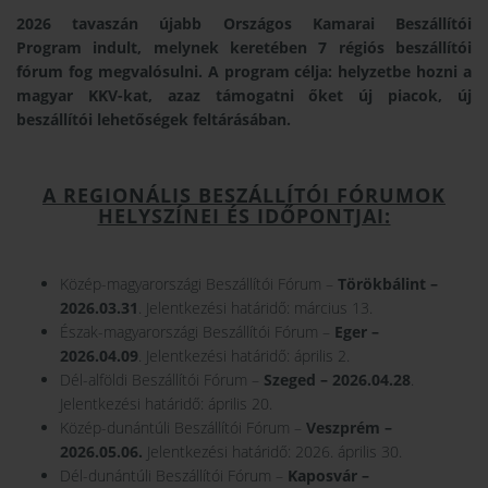
2026 tavaszán újabb Országos Kamarai Beszállítói
Program indult, melynek keretében 7 régiós beszállítói
fórum fog megvalósulni. A program célja: helyzetbe hozni a
magyar KKV-kat, azaz támogatni őket új piacok, új
beszállítói lehetőségek feltárásában.
A REGIONÁLIS BESZÁLLÍTÓI FÓRUMOK
HELYSZÍNEI ÉS IDŐPONTJAI:
Közép-magyarországi Beszállítói Fórum –
Törökbálint –
2026.03.31
.
J
elentkezési határidő: március 13.
Észak-magyarországi Beszállítói Fórum –
Eger –
2026.04.09
. Jelentkezési határidő: április 2.
Dél-alföldi Beszállítói Fórum –
Szeged – 2026.04.28
.
Jelentkezési határidő: április 20.
Közép-dunántúli Beszállítói Fórum –
Veszprém –
2026.05.06.
Jelentkezési határidő: 2026. április 30.
Dél-dunántúli Beszállítói Fórum –
Kaposvár –