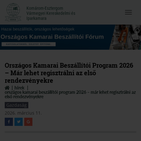
Komárom-Esztergom
Komárom-Esztergom
Vármegyei Kereskedelmi és
Menü
Vármegyei Kereskedelmi és
Iparkamara
Iparkamara
megnyi
Országos Kamarai Beszállítói Program 2026
– Már lehet regisztrálni az első
rendezvényekre
hírek
országos kamarai beszállítói program 2026 – már lehet regisztrálni az
első rendezvényekre
Gazdaság
2026. március 11.