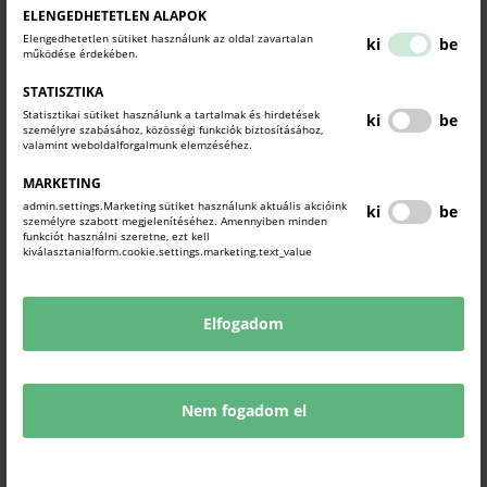
ELENGEDHETETLEN ALAPOK
Elengedhetetlen sütiket használunk az oldal zavartalan
ki
be
működése érdekében.
STATISZTIKA
Statisztikai sütiket használunk a tartalmak és hirdetések
ki
be
személyre szabásához, közösségi funkciók biztosításához,
valamint weboldalforgalmunk elemzéséhez.
MARKETING
admin.settings.Marketing sütiket használunk aktuális akcióink
ki
be
személyre szabott megjelenítéséhez. Amennyiben minden
funkciót használni szeretne, ezt kell
kiválasztania!form.cookie.settings.marketing.text_value
Elfogadom
Nem fogadom el