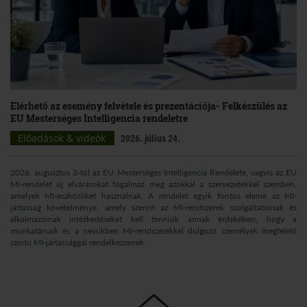
Elérhető az esemény felvétele és prezentációja- Felkészülés az
EU Mesterséges Intelligencia rendeletre
Előadások & videók
2026. július 24.
2026. augusztus 3-tól az EU Mesterséges Intelligencia Rendelete, vagyis az EU
MI-rendelet új elvárásokat fogalmaz meg azokkal a szervezetekkel szemben,
amelyek MI-eszközöket használnak. A rendelet egyik fontos eleme az MI-
jártasság követelménye, amely szerint az MI-rendszerek szolgáltatóinak és
alkalmazóinak intézkedéseket kell tenniük annak érdekében, hogy a
munkatársaik és a nevükben MI-rendszerekkel dolgozó személyek megfelelő
szintű MI-jártassággal rendelkezzenek.