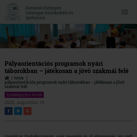
Komárom-Esztergom
Komárom-Esztergom
Vármegyei Kereskedelmi és
Menü
Vármegyei Kereskedelmi és
Iparkamara
Iparkamara
megnyi
Pályaorientációs programok nyári
táborokban – játékosan a jövő szakmái felé
hírek
pályaorientációs programok nyári táborokban – játékosan a jövő
szakmái felé
Szakképzési hírek
2025. augusztus 19.
Izgalmas foglalkozások, sok nevetés és új élmények: így telt