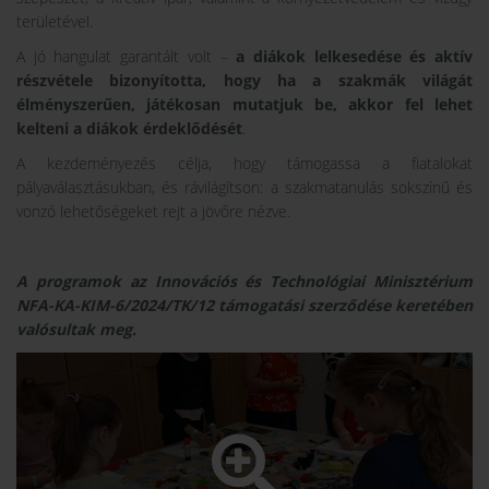
területével.
A jó hangulat garantált volt –
a diákok lelkesedése és aktív
részvétele bizonyította, hogy ha a szakmák világát
élményszerűen, játékosan mutatjuk be, akkor fel lehet
kelteni a diákok érdeklődését
.
A kezdeményezés célja, hogy támogassa a fiatalokat
pályaválasztásukban, és rávilágítson: a szakmatanulás sokszínű és
vonzó lehetőségeket rejt a jövőre nézve.
A programok az Innovációs és Technológiai Minisztérium
NFA-KA-KIM-6/2024/TK/12 támogatási szerződése keretében
valósultak meg.