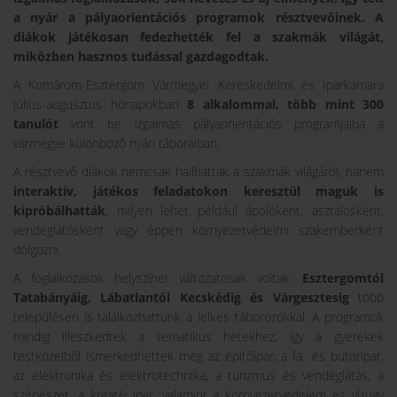
a nyár a pályaorientációs programok résztvevőinek. A
diákok játékosan fedezhették fel a szakmák világát,
miközben hasznos tudással gazdagodtak.
A Komárom-Esztergom Vármegyei Kereskedelmi és Iparkamara
július-augusztus hónapokban
8 alkalommal, több mint 300
tanulót
vont be izgalmas pályaorientációs programjaiba a
vármegye különböző nyári táboraiban.
A résztvevő diákok nemcsak hallhattak a szakmák világáról, hanem
interaktív, játékos feladatokon keresztül maguk is
kipróbálhatták
, milyen lehet például ápolóként, asztalosként,
vendéglátósként vagy éppen környezetvédelmi szakemberként
dolgozni.
A foglalkozások helyszínei változatosak voltak:
Esztergomtól
Tatabányáig, Lábatlantól Kecskédig és Várgesztesig
több
településen is találkozhattunk a lelkes táborozókkal. A programok
mindig illeszkedtek a tematikus hetekhez, így a gyerekek
testközelből ismerkedhettek meg az építőipar, a fa- és bútoripar,
az elektronika és elektrotechnika, a turizmus és vendéglátás, a
szépészet, a kreatív ipar, valamint a környezetvédelem és vízügy