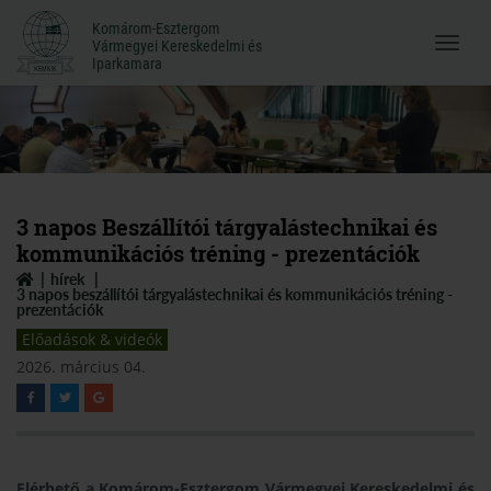
Komárom-Esztergom
Komárom-Esztergom
Vármegyei Kereskedelmi és
Menü
Vármegyei Kereskedelmi és
Iparkamara
Iparkamara
megnyi
3 napos Beszállítói tárgyalástechnikai és
kommunikációs tréning - prezentációk
hírek
3 napos beszállítói tárgyalástechnikai és kommunikációs tréning -
prezentációk
Előadások & videók
2026. március 04.
Elérhető a Komárom-Esztergom Vármegyei Kereskedelmi és