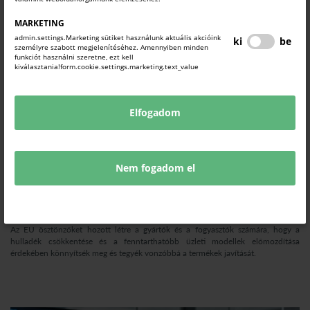
MARKETING
admin.settings.Marketing sütiket használunk aktuális akcióink
ki
be
személyre szabott megjelenítéséhez. Amennyiben minden
funkciót használni szeretne, ezt kell
kiválasztania!form.cookie.settings.marketing.text_value
Elfogadom
Nem fogadom el
"Javításához való jog" bevezetése
Europe Direct hírek
2026. július 28.
Az EU ösztönzőket hozott létre a gyártók és a fogyasztók számára, hogy a
hulladék csökkentése és a fenntarthatóbb üzleti modellek előmozdítása
érdekében könnyítsék meg és tegyék vonzóbbá a termékek javítását.