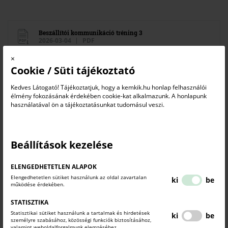
Beszállítói kommunikáció tréning 3
2026-03-04
PDF
×
Cookie / Süti tájékoztató
Beszállítói kommunikáció tréning 2
2026-03-04
PDF
Kedves Látogató! Tájékoztatjuk, hogy a kemkik.hu honlap felhasználói
élmény fokozásának érdekében cookie-kat alkalmazunk. A honlapunk
használatával ön a tájékoztatásunkat tudomásul veszi.
Beszállítói kommunikáció tréning 1
2026-03-04
PDF
Beállítások kezelése
KAPCSOLÓDÓ TARTALMAK
TUDJON MEG TÖBBET.
ELENGEDHETETLEN ALAPOK
Elengedhetetlen sütiket használunk az oldal zavartalan
ki
be
működése érdekében.
STATISZTIKA
Statisztikai sütiket használunk a tartalmak és hirdetések
ki
be
személyre szabásához, közösségi funkciók biztosításához,
valamint weboldalforgalmunk elemzéséhez.