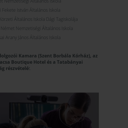
t Nemzetiségi Általános Iskola
i Fekete István Általános Iskola
örzeti Általános Iskola Dági Tagiskolája
án Német Nemzetiségi Általános Iskola
ai Arany János Általános Iskola
olgozói Kamara (Szent Borbála Kórház), az
Kacsa Boutique Hotel és a Tatabányai
g részvételé
t.