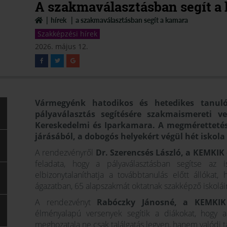
A szakmaválasztásban segít a
hírek
a szakmaválasztásban segít a kamara
Szakképzési hírek
2026. május 12.
Vármegyénk hatodikos és hetedikes tanul
pályaválasztás segítésére szakmaismereti 
Kereskedelmi és Iparkamara. A megméretteté
járásából, a dobogós helyekért végül hét iskol
A rendezvényről
Dr. Szerencsés László, a KEMKI
feladata, hogy a pályaválasztásban segítse az 
elbizonytalaníthatja a továbbtanulás előtt állóka
ágazatban, 65 alapszakmát oktatnak szakképző iskolá
A rendezvényt
Rabóczky Jánosné, a KEMKIK
élményalapú versenyek segítik a diákokat, hogy a
meghozatala ne csak találgatás legyen, hanem valódi t