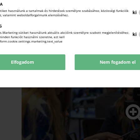
KA
sütiket használunk a tartalmak és hirdetések személyre szabásához, közösségi funkciók
ki
oz, valamint weboldalforgalmunk elemzéséhez.
G
s.Marketing sütiket használunk aktuális akcióink személyre szabott megjelenítéséhez.
ki
nden funkciót használni szeretne, ezt kell
!form.cookie.settings.marketing.text_value
Elfogadom
Nem fogadom el