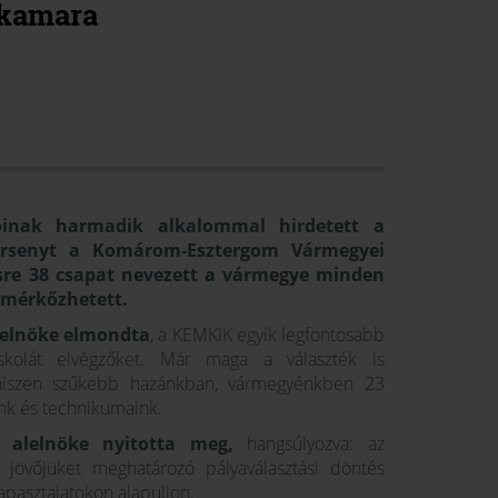
 kamara
óinak harmadik alkalommal hirdetett a
versenyt a Komárom-Esztergom Vármegyei
sre 38 csapat nevezett a vármegye minden
a mérkőzhetett.
K elnöke elmondta
, a KEMKIK egyik legfontosabb
iskolát elvégzőket. Már maga a választék is
t, hiszen szűkebb hazánkban, vármegyénkben 23
ink és technikumaink.
 alelnöke nyitotta meg,
hangsúlyozva: az
 jövőjüket meghatározó pályaválasztási döntés
apasztalatokon alapuljon.