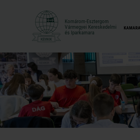
Komárom-Esztergom
Komárom-Esztergom
Vármegyei Kereskedelmi
Vármegyei Kereskedelmi
KAMARA
és Iparkamara
és Iparkamara