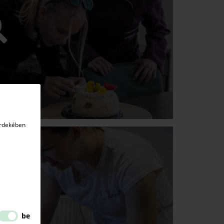
érdekében
be