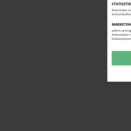
STATISZTI
Statisztikai 
biztosításáh
MARKETIN
admin.setting
Amennyiben mi
kiválasztania