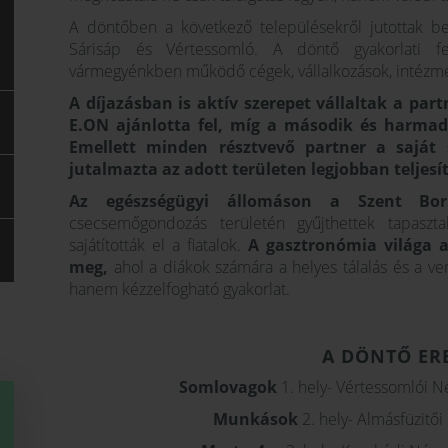
A döntőben a következő településekről jutottak be
Sárisáp és Vértessomló. A döntő gyakorlati fela
vármegyénkben működő cégek, vállalkozások, intézmén
A díjazásban is aktív szerepet vállaltak a part
E.ON ajánlotta fel, míg a második és harmadi
Emellett minden résztvevő partner a saját 
jutalmazta az adott területen legjobban teljesí
Az egészségügyi állomáson a Szent Bor
csecsemőgondozás területén gyűjthettek tapaszta
sajátították el a fiatalok.
A gasztronómia világa a
meg,
ahol a diákok számára a helyes tálalás és a ve
hanem kézzelfogható gyakorlat.
A DÖNTŐ ER
Somlovagok
1. hely- Vértessomlói N
Munkások
2. hely- Almásfüzitői 