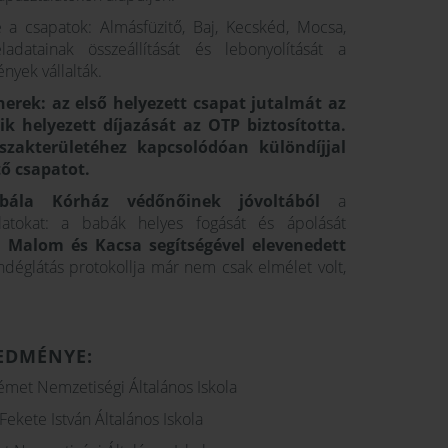
 a csapatok: Almásfüzitő, Baj, Kecskéd, Mocsa,
datainak összeállítását és lebonyolítását a
yek vállalták.
nerek: az első helyezett csapat jutalmát az
k helyezett díjazását az OTP biztosította.
szakterületéhez kapcsolódóan különdíjjal
tő csapatot.
bála Kórház védőnőinek jóvoltából
a
latokat: a babák helyes fogását és ápolását
 Malom és Kacsa segítségével elevenedett
ndéglátás protokollja már nem csak elmélet volt,
EDMÉNYE:
émet Nemzetiségi Általános Iskola
Fekete István Általános Iskola