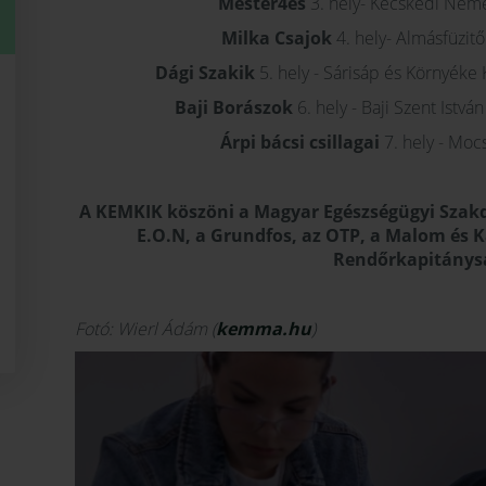
Mester4es
3. hely- Kecskédi Néme
Milka Csajok
4. hely- Almásfüzitő
Dági Szakik
5. hely - Sárisáp és Környéke K
Baji Borászok
6. hely - Baji Szent Istv
Árpi bácsi csillagai
7. hely - Mocs
A KEMKIK köszöni a Magyar Egészségügyi Szakd
E.O.N, a Grundfos, az OTP, a Malom és 
Rendőrkapitánysá
Fotó: Wierl Ádám (
kemma.hu
)