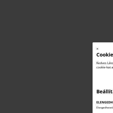
×
Cookie
Kedves Láto
cookie-kat 
Beállí
ELENGEDH
Elengedhetet