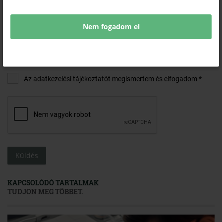
MEGJEGYZÉS
Nem fogadom el
Az adatkezelési tájékoztatót megismertem és elfogadom *
Küldés
KAPCSOLÓDÓ TARTALMAK
TUDJON MEG TÖBBET.