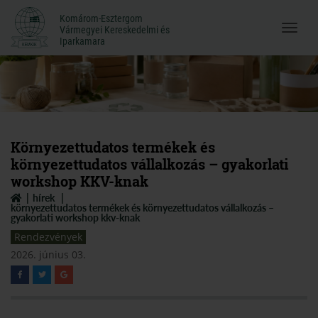
Komárom-Esztergom
Komárom-Esztergom
Vármegyei Kereskedelmi és
Menü
Vármegyei Kereskedelmi és
Iparkamara
Iparkamara
megnyi
Környezettudatos termékek és
környezettudatos vállalkozás – gyakorlati
workshop KKV-knak
hírek
környezettudatos termékek és környezettudatos vállalkozás –
gyakorlati workshop kkv-knak
Rendezvények
2026. június 03.