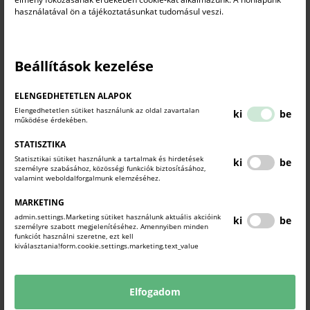
használatával ön a tájékoztatásunkat tudomásul veszi.
regisztrációhoz kötött!
(Jelentkezési határidő: 2026. június 24.)
Beállítások kezelése
NÉV*
ELENGEDHETETLEN ALAPOK
Elengedhetetlen sütiket használunk az oldal zavartalan
ki
be
működése érdekében.
STATISZTIKA
EMAIL CÍM*
Statisztikai sütiket használunk a tartalmak és hirdetések
ki
be
személyre szabásához, közösségi funkciók biztosításához,
valamint weboldalforgalmunk elemzéséhez.
MARKETING
CÉGNÉV
admin.settings.Marketing sütiket használunk aktuális akcióink
ki
be
személyre szabott megjelenítéséhez. Amennyiben minden
funkciót használni szeretne, ezt kell
kiválasztania!form.cookie.settings.marketing.text_value
TELEFONSZÁM
Elfogadom