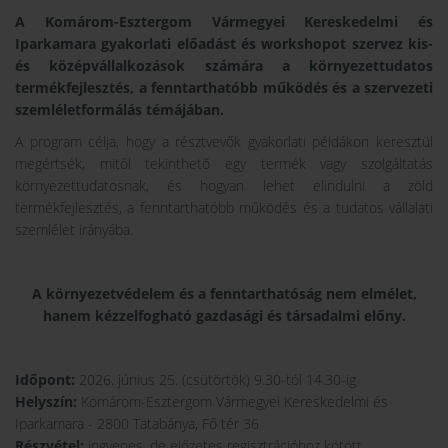
A Komárom-Esztergom Vármegyei Kereskedelmi és
Iparkamara gyakorlati előadást és workshopot szervez kis-
és középvállalkozások számára a környezettudatos
termékfejlesztés, a fenntarthatóbb működés és a szervezeti
szemléletformálás témájában.
A program célja, hogy a résztvevők gyakorlati példákon keresztül
megértsék, mitől tekinthető egy termék vagy szolgáltatás
környezettudatosnak, és hogyan lehet elindulni a zöld
termékfejlesztés, a fenntarthatóbb működés és a tudatos vállalati
szemlélet irányába.
A környezetvédelem és a fenntarthatóság nem elmélet,
hanem kézzelfogható gazdasági és társadalmi előny.
Időpont:
2026. június 25. (csütörtök) 9.30-tól 14.30-ig
Helyszín:
Komárom-Esztergom Vármegyei Kereskedelmi és
Iparkamara - 2800 Tatabánya, Fő tér 36
Részvétel:
ingyenes, de előzetes regisztrációhoz kötött.