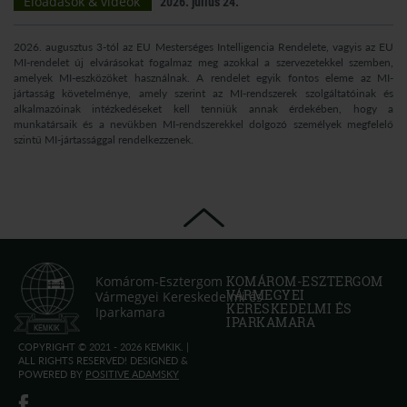
Előadások & videók
2026. július 24.
2026. augusztus 3-tól az EU Mesterséges Intelligencia Rendelete, vagyis az EU
MI-rendelet új elvárásokat fogalmaz meg azokkal a szervezetekkel szemben,
amelyek MI-eszközöket használnak. A rendelet egyik fontos eleme az MI-
jártasság követelménye, amely szerint az MI-rendszerek szolgáltatóinak és
alkalmazóinak intézkedéseket kell tenniük annak érdekében, hogy a
munkatársaik és a nevükben MI-rendszerekkel dolgozó személyek megfelelő
szintű MI-jártassággal rendelkezzenek.
Komárom-Esztergom
KOMÁROM-ESZTERGOM
VÁRMEGYEI
Vármegyei Kereskedelmi és
KERESKEDELMI ÉS
Iparkamara
IPARKAMARA
COPYRIGHT © 2021 - 2026 KEMKIK. |
ALL RIGHTS RESERVED! DESIGNED &
POWERED BY
POSITIVE ADAMSKY