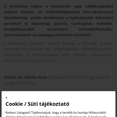
A workshop végére a résztvevők saját vállalkozásukra
szabott termék- és működésfejlesztési mini-akciótervet
készíthetnek, amely tartalmazza a legfontosabb fejlesztési
pontokat az alapanyag, gyártás, csomagolás, hulladék,
energiahasználat, munkatársi szemléletformálás,
kommunikáció és esetleges minősítés területén.
A rendezvény különösen ajánlott azoknak a KKV-knak, amelyek
szeretnék termékeiket vagy szolgáltatásaikat versenyképesebbé,
hitelesebbé és fenntarthatóbbá tenni, miközben tudatosabban
fejlesztik belső működésüket is.
Előadó: Dr. MIklós Ilona
közgazdász, fenntarthatósági szakértő
és egyetemi oktató
×
Cookie / Süti tájékoztató
JELENTKEZÉSI LAP
Kedves Látogató! Tájékoztatjuk, hogy a kemkik.hu honlap felhasználói
A rendezvény térítésmentes, azonban előzetes
élmény fokozásának érdekében cookie-kat alkalmazunk. A honlapunk