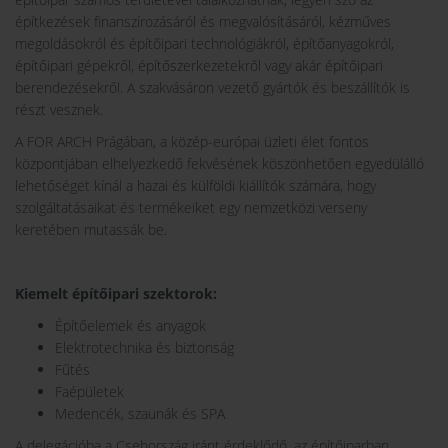
építkezések finanszírozásáról és megvalósításáról, kézműves
megoldásokról és építőipari technológiákról, építőanyagokról,
építőipari gépekről, építőszerkezetekről vagy akár építőipari
berendezésekről. A szakvásáron vezető gyártók és beszállítók is
részt vesznek.
A FOR ARCH Prágában, a közép-európai üzleti élet fontos
központjában elhelyezkedő fekvésének köszönhetően egyedülálló
lehetőséget kínál a hazai és külföldi kiállítók számára, hogy
szolgáltatásaikat és termékeiket egy nemzetközi verseny
keretében mutassák be.
Kiemelt építőipari szektorok:
Építőelemek és anyagok
Elektrotechnika és biztonság
Fűtés
Faépületek
Medencék, szaunák és SPA
A delegációba a Csehország iránt érdeklődő, az építőiparban