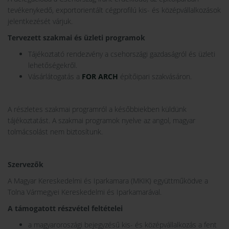
tevékenykedő, exportorientált cégprofilú kis- és középvállalkozások
jelentkezését várjuk.
Tervezett szakmai és üzleti programok
Tájékoztató rendezvény a csehországi gazdaságról és üzleti
lehetőségekről.
Vásárlátogatás a
FOR ARCH
építőipari szakvásáron.
A részletes szakmai programról a későbbiekben küldünk
tájékoztatást. A szakmai programok nyelve az angol, magyar
tolmácsolást nem biztosítunk.
Szervezők
A Magyar Kereskedelmi és Iparkamara (MKIK) együttműködve a
Tolna Vármegyei Kereskedelmi és Iparkamarával.
A támogatott részvétel feltételei
a magyaroroszági bejegyzésű kis- és középvállalkozás a fent