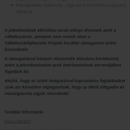
költségvállalási nyilatkozat - cégenként kell kitölteni cégszerű
aláírással
A jelentkezések elbírálása során előnyt élveznek azok a
vállalkozások, amelyek nem vettek részt a
Vállalkozásfejlesztési Projekt korábbi támogatott üzleti
kiutazásain
.
A támogatással kiutazó résztvevők létszáma korlátozott,
ezért a jelentkezéseket azok beérkezésének sorrendjében
fogadjuk be.
Kérjük, hogy az üzleti delegációval kapcsolatos foglalásaikat
csak azt követően véglegesítsék, hogy az MKIK elfogadta és
visszaigazolta cégük részvételét.
További információ
Kapcsolattartó
: