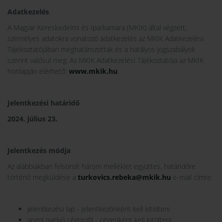
Adatkezelés
A Magyar Kereskedelmi és Iparkamara (MKIK) által végzett,
személyes adatokra vonatozó adatkezelés az MKIK Adatkezelési
Tájékoztatójában meghatározottak és a hatályos jogszabályok
szerint valósul meg. Az MKIK Adatkezelési Tájékoztatója az MKIK
honlapján elérhető:
www.mkik.hu
.
Jelentkezési határidő
2024. július 23.
Jelentkezés módja
Az alábbiakban felsorolt három melléklet együttes, határidőre
történő megküldése a
turkovics.rebeka@mkik.hu
e-mail címre:
jelentkezési lap - jelentkezőnként kell kitölteni
angol nyelvű cégprofil - cégenként kell kitölteni