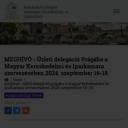
Komárom-Esztergom
Komárom-Esztergom
Vármegyei Kereskedelmi és
Menü
Vármegyei Kereskedelmi és
Iparkamara
Iparkamara
megnyi
MEGHÍVÓ - Üzleti delegáció Prágába a
Magyar Kereskedelmi és Iparkamara
szervezésében 2024. szeptember 16-18.
hírek
meghívó - üzleti delegáció prágába a magyar kereskedelmi és
iparkamara szervezésében 2024. szeptember 16-18.
Külgazdasági hírek
2024. július 11.