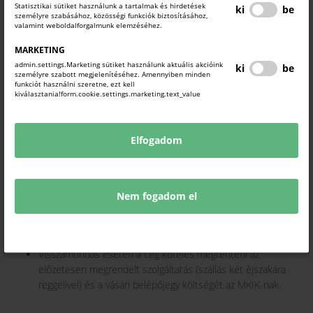
Statisztikai sütiket használunk a tartalmak és hirdetések
ki
be
Várható költségek
személyre szabásához, közösségi funkciók biztosításához,
valamint weboldalforgalmunk elemzéséhez.
a kiutazás költségei saját gépkocsival, vonattal vagy
repülővel,
MARKETING
a szakmai programon kívüli étkezések, transzferek, fakultatív
admin.settings.Marketing sütiket használunk aktuális akcióink
ki
be
személyre szabott megjelenítéséhez. Amennyiben minden
programok,
funkciót használni szeretne, ezt kell
a második céges résztvevő esetén szállásköltség két
kiválasztania!form.cookie.settings.marketing.text_value
éjszakára egyágyas szobában reggelivel, valamint a vásári
belépőjegy.
Elfogadom
Költségvállalási nyilatkozat
A szállásköltség és a vásári belépőjegy támogatásának
Nem fogadom el
feltétele a mellékelt költségvállalási nyilatkozat
meghatározott határidőig történő cégszerű aláírása és
visszaküldése.
Visszamondás esetén a cég köteles megtéríteni az
előzetesen megrendelt szolgáltatás (szállás két éjszakára
reggelivel) és a vásári belépőjegy költségét az MKIK-nak.