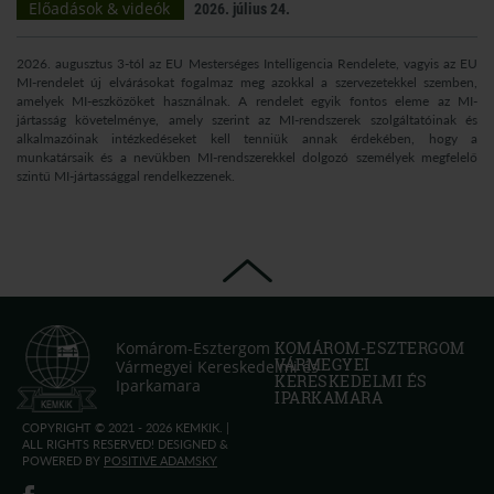
Előadások & videók
2026. július 24.
2026. augusztus 3-tól az EU Mesterséges Intelligencia Rendelete, vagyis az EU
MI-rendelet új elvárásokat fogalmaz meg azokkal a szervezetekkel szemben,
amelyek MI-eszközöket használnak. A rendelet egyik fontos eleme az MI-
jártasság követelménye, amely szerint az MI-rendszerek szolgáltatóinak és
alkalmazóinak intézkedéseket kell tenniük annak érdekében, hogy a
munkatársaik és a nevükben MI-rendszerekkel dolgozó személyek megfelelő
szintű MI-jártassággal rendelkezzenek.
Komárom-Esztergom
KOMÁROM-ESZTERGOM
VÁRMEGYEI
Vármegyei Kereskedelmi és
KERESKEDELMI ÉS
Iparkamara
IPARKAMARA
COPYRIGHT © 2021 - 2026 KEMKIK. |
ALL RIGHTS RESERVED! DESIGNED &
POWERED BY
POSITIVE ADAMSKY