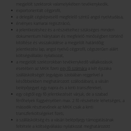
megjelölt szektorok valamelyikében tevékenykedik,
exportorientált cégprofil,
a delegált cégképviselő megfelelő szintű angol nyelvtudása,
érvényes kamarai regisztráció,
a jelentkezéshez és a részvételhez szükséges minden
dokumentum hiánytalan és megfelelő minőségben történő
kitöltése és visszaküldése a megjelölt határidőig:
jelentkezési lap, angol nyelvű cégprofil, cégszerűen aláírt
költségvállalási nyilatkozat,
a megjelölt szektorokban tevékenykedő vállalkozások
esetében az MKIK fizeti
egy fő számára
a két éjszaka
szállásköltségét (egyágyas szobában reggelivel a
későbbiekben meghatározott szállodában), a vásári
belépőjegyet egy napra és a kinti transzfereket,
egy cégtől egy fő jelentkezését várjuk, de a szabad
férőhelyek függvényében max. 2 fő részvétele lehetséges, a
második résztvevőnek az MKIK csak a kinti
transzferköltségeket fizeti,
a szállásköltség és a vásári belépőjegy támogatásának
feltétele a költségvállalási nyilatkozat meghatározott