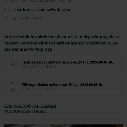
Turkovics Rebeka, külpiaci koordinátor
E-mail:
turkovics.rebeka@mkik.hu
Telefon: (1) 474 5117
https://mkik.hu/hirek/meghivo-uzleti-delegacio-pragaba-a-
magyar-kereskedelmi-es-iparkamara-szervezeseben-2024-
szeptember-16-18-praga
Jelentkezési lap_kiutazo delegacio_Prága_2024.09.16-18_
2024-07-11
DOCX
Költségvállalási nyilatkozat_Prága_2024.09.16-18_
2024-07-11
DOCX
KAPCSOLÓDÓ TARTALMAK
TUDJON MEG TÖBBET.