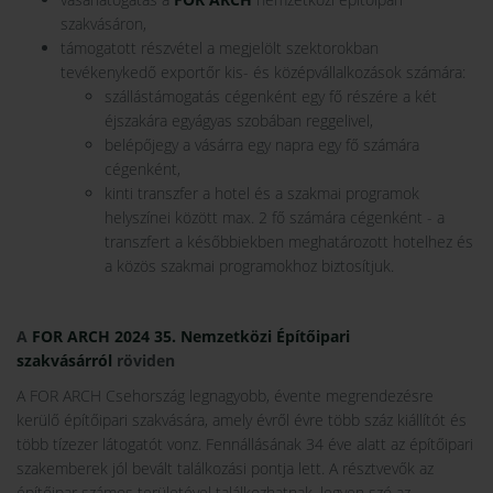
szakvásáron,
támogatott részvétel a megjelölt szektorokban
tevékenykedő exportőr kis- és középvállalkozások számára:
szállástámogatás cégenként egy fő részére a két
éjszakára egyágyas szobában reggelivel,
belépőjegy a vásárra egy napra egy fő számára
cégenként,
kinti transzfer a hotel és a szakmai programok
helyszínei között max. 2 fő számára cégenként - a
transzfert a későbbiekben meghatározott hotelhez és
a közös szakmai programokhoz biztosítjuk.
A
FOR ARCH 2024 35. Nemzetközi Építőipari
szakvásárról
röviden
A FOR ARCH Csehország legnagyobb, évente megrendezésre
kerülő építőipari szakvására, amely évről évre több száz kiállítót és
több tízezer látogatót vonz. Fennállásának 34 éve alatt az építőipari
szakemberek jól bevált találkozási pontja lett. A résztvevők az
építőipar számos területével találkozhatnak, legyen szó az