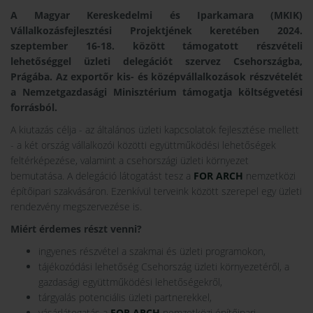
A Magyar Kereskedelmi és Iparkamara (MKIK)
Vállalkozásfejlesztési Projektjének keretében 2024.
szeptember 16-18. között támogatott részvételi
lehetőséggel üzleti delegációt szervez Csehországba,
Prágába. Az exportőr kis- és középvállalkozások részvételét
a Nemzetgazdasági Minisztérium támogatja költségvetési
forrásból.
A kiutazás célja - az általános üzleti kapcsolatok fejlesztése mellett
- a két ország vállalkozói közötti együttműködési lehetőségek
feltérképezése, valamint a csehországi üzleti környezet
bemutatása. A delegáció látogatást tesz a
FOR ARCH
nemzetközi
építőipari szakvásáron. Ezenkívül terveink között szerepel egy üzleti
rendezvény megszervezése is.
Miért érdemes részt venni?
ingyenes részvétel a szakmai és üzleti programokon,
tájékozódási lehetőség Csehország üzleti környezetéről, a
gazdasági együttműködési lehetőségekről,
tárgyalás potenciális üzleti partnerekkel,
vásárlátogatás a
FOR ARCH
nemzetközi építőipari