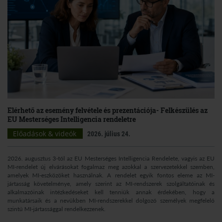
Elérhető az esemény felvétele és prezentációja- Felkészülés az
EU Mesterséges Intelligencia rendeletre
Előadások & videók
2026. július 24.
2026. augusztus 3-tól az EU Mesterséges Intelligencia Rendelete, vagyis az EU
MI-rendelet új elvárásokat fogalmaz meg azokkal a szervezetekkel szemben,
amelyek MI-eszközöket használnak. A rendelet egyik fontos eleme az MI-
jártasság követelménye, amely szerint az MI-rendszerek szolgáltatóinak és
alkalmazóinak intézkedéseket kell tenniük annak érdekében, hogy a
munkatársaik és a nevükben MI-rendszerekkel dolgozó személyek megfelelő
szintű MI-jártassággal rendelkezzenek.