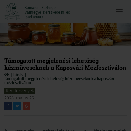
Komárom-Esztergom
Komárom-Esztergom
Vármegyei Kereskedelmi és
Menü
Vármegyei Kereskedelmi és
Iparkamara
Iparkamara
megnyi
Támogatott megjelenési lehetőség
kézműveseknek a Kaposvári Mézfesztiválon
hírek
támogatott megjelenési lehetőség kézműveseknek a kaposvári
mézfesztiválon
Rendezvények
2026. május 26.
A regionális méhésztalálkozó, a Mézlovagrendek