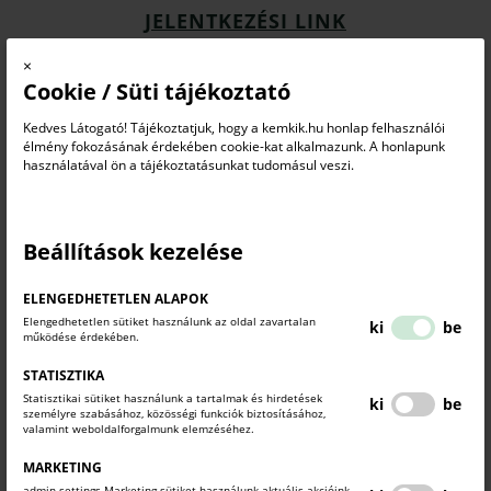
JELENTKEZÉSI LINK
Határidő:
2026. június 30.
×
Cookie / Süti tájékoztató
További információ:
jkurucz@skik.hu
Kedves Látogató! Tájékoztatjuk, hogy a kemkik.hu honlap felhasználói
élmény fokozásának érdekében cookie-kat alkalmazunk. A honlapunk
használatával ön a tájékoztatásunkat tudomásul veszi.
KAPCSOLÓDÓ TARTALMAK
TUDJON MEG TÖBBET.
Beállítások kezelése
ELENGEDHETETLEN ALAPOK
Elengedhetetlen sütiket használunk az oldal zavartalan
ki
be
működése érdekében.
STATISZTIKA
Statisztikai sütiket használunk a tartalmak és hirdetések
ki
be
személyre szabásához, közösségi funkciók biztosításához,
valamint weboldalforgalmunk elemzéséhez.
MARKETING
admin.settings.Marketing sütiket használunk aktuális akcióink