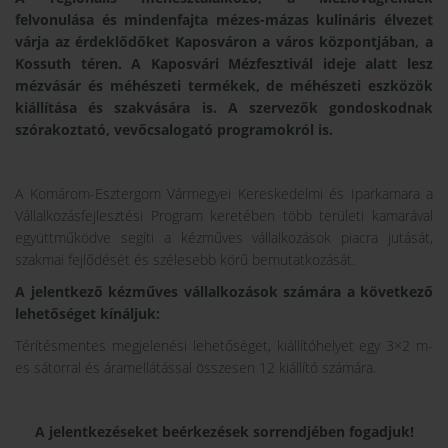
felvonulása és mindenfajta mézes-mázas kulináris élvezet
várja az érdeklődőket Kaposváron a város központjában, a
Kossuth téren. A Kaposvári Mézfesztivál ideje alatt lesz
mézvásár és méhészeti termékek, de méhészeti eszközök
kiállítása és szakvására is. A szervezők gondoskodnak
szórakoztató, vevőcsalogató programokról is.
A Komárom-Esztergom Vármegyei Kereskedelmi és Iparkamara a
Vállalkozásfejlesztési Program keretében több területi kamarával
együttműködve segíti a kézműves vállalkozások piacra jutását,
szakmai fejlődését és szélesebb körű bemutatkozását.
A jelentkező kézműves vállalkozások számára a következő
lehetőséget kínáljuk:
Térítésmentes megjelenési lehetőséget, kiállítóhelyet egy 3×2 m-
es sátorral és áramellátással összesen 12 kiállító számára.
A jelentkezéseket beérkezések sorrendjében fogadjuk!