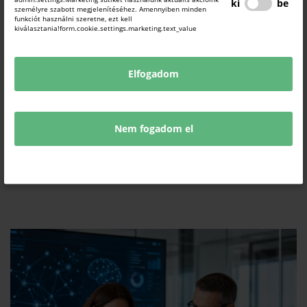
ki
be
személyre szabott megjelenítéséhez. Amennyiben minden
funkciót használni szeretne, ezt kell
kiválasztania!form.cookie.settings.marketing.text_value
Elfogadom
"Javításához való jog" bevezetése
Europe Direct hírek
2026. július 28.
Nem fogadom el
Az EU ösztönzőket hozott létre a gyártók és a fogyasztók számára, hogy a
hulladék csökkentése és a fenntarthatóbb üzleti modellek előmozdítása
érdekében könnyítsék meg és tegyék vonzóbbá a termékek javítását.