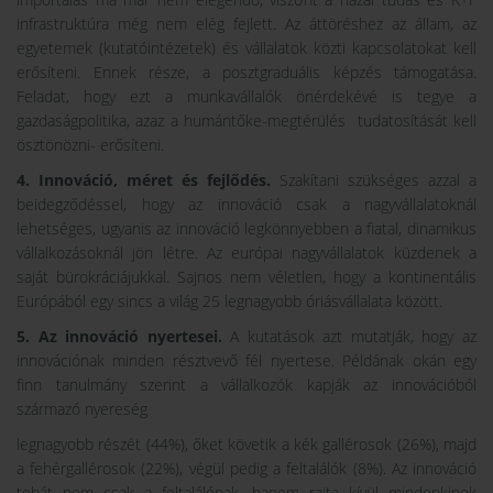
infrastruktúra még nem elég fejlett. Az áttöréshez az állam, az
egyetemek (kutatóintézetek) és vállalatok közti kapcsolatokat kell
erősíteni. Ennek része, a posztgraduális képzés támogatása.
Feladat, hogy ezt a munkavállalók önérdekévé is tegye a
gazdaságpolitika, azaz a humántőke-megtérülés tudatosítását kell
ösztönözni- erősíteni.
4. Innováció, méret és fejlődés.
Szakítani szükséges azzal a
beidegződéssel, hogy az innováció csak a nagyvállalatoknál
lehetséges, ugyanis az innováció legkönnyebben a fiatal, dinamikus
vállalkozásoknál jön létre. Az európai nagyvállalatok küzdenek a
saját bürokráciájukkal. Sajnos nem véletlen, hogy a kontinentális
Európából egy sincs a világ 25 legnagyobb óriásvállalata között.
5. Az innováció nyertesei.
A kutatások azt mutatják, hogy az
innovációnak minden résztvevő fél nyertese. Példának okán egy
finn tanulmány szerint a vállalkozók kapják az innovációból
származó nyereség
legnagyobb részét (44%), őket követik a kék gallérosok (26%), majd
a fehérgallérosok (22%), végül pedig a feltalálók (8%). Az innováció
tehát nem csak a feltalálónak, hanem rajta kívül mindenkinek