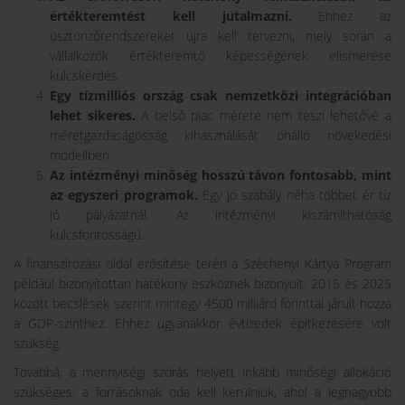
értékteremtést kell jutalmazni.
Ehhez az
ösztönzőrendszereket újra kell tervezni, mely során a
vállalkozók értékteremtő képességének elismerése
kulcskérdés.
Egy tízmilliós ország csak nemzetközi integrációban
lehet sikeres.
A belső piac mérete nem teszi lehetővé a
méretgazdaságosság kihasználását önálló növekedési
modellben.
Az intézményi minőség hosszú távon fontosabb, mint
az egyszeri programok.
Egy jó szabály néha többet ér tíz
jó pályázatnál. Az intézményi kiszámíthatóság
kulcsfontosságú.
A finanszírozási oldal erősítése terén a Széchenyi Kártya Program
például bizonyítottan hatékony eszköznek bizonyult: 2015 és 2025
között becslések szerint mintegy 4500 milliárd forinttal járult hozzá
a GDP-szinthez. Ehhez ugyanakkor évtizedek építkezésére volt
szükség.
Továbbá, a mennyiségi szórás helyett inkább minőségi allokáció
szükséges: a forrásoknak oda kell kerülniük, ahol a legnagyobb