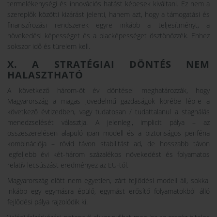
termelékenységi és innovációs hatást képesek kiváltani. Ez nem a
szereplők közötti kizárást jelenti, hanem azt, hogy a támogatási és
finanszírozási rendszerek egyre inkább a teljesítményt, a
növekedési képességet és a piacképességet ösztönözzék. Ehhez
sokszor idő és türelem kell.
X. A STRATÉGIAI DÖNTÉS NEM
HALASZTHATÓ
A következő három-öt év döntései meghatározzák, hogy
Magyarország a magas jövedelmű gazdaságok körébe lép-e a
következő évtizedben, vagy tudatosan / tudattalanul a stagnálás
menedzselését választja. A jelenlegi, implicit pálya – az
összeszerelésen alapuló ipari modell és a biztonságos periféria
kombinációja – rövid távon stabilitást ad, de hosszabb távon
legfeljebb évi két-három százalékos növekedést és folyamatos
relatív lecsúszást eredményez az EU-tól.
Magyarország előtt nem egyetlen, zárt fejlődési modell áll, sokkal
inkább egy egymásra épülő, egymást erősítő folyamatokból álló
fejlődési pálya rajzolódik ki.