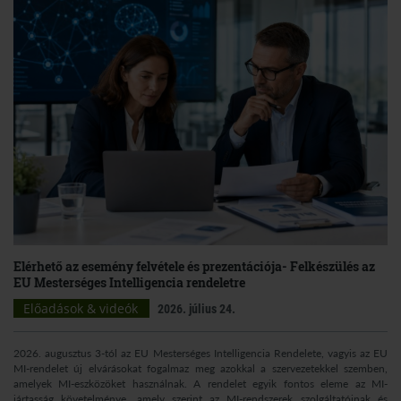
Elérhető az esemény felvétele és prezentációja- Felkészülés az
EU Mesterséges Intelligencia rendeletre
Előadások & videók
2026. július 24.
2026. augusztus 3-tól az EU Mesterséges Intelligencia Rendelete, vagyis az EU
MI-rendelet új elvárásokat fogalmaz meg azokkal a szervezetekkel szemben,
amelyek MI-eszközöket használnak. A rendelet egyik fontos eleme az MI-
jártasság követelménye, amely szerint az MI-rendszerek szolgáltatóinak és