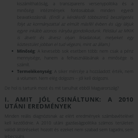
kiszámíthatóság, a transzparens versenypolitika és a
minőségi intézmények fontosabbak minden egyedi
beavatkozásnál.
(Erről a kérdésről többszintű beszélgetés
folyt az kormányzattal az elmúlt másfél évben és úgy látjuk
egyre inkább azonos irányba gondolkodunk. Például az MKIK
is átvett és átvesz olyan feladatokat, melyeket egy
köztestület jobban el tud végezni, mint az állam.)
Minőség
: A kevesebb sok esetben több: nem csak a pénz
mennyisége, hanem a felhasználásának a minősége is
számít.
Termelékenység
: A siker mércéje a hozzáadott érték, nem
a volumen. Nem elég dolgozni – jól kell dolgozni.
De hol is tartunk most és mit tanulhat ebből Magyarország?
I. AMIT JÓL CSINÁLTUNK: A 2010
UTÁNI EREDMÉNYEK
Minden reális diagnózisnak az elért eredmények számbavételével
kell kezdődnie. A 2010 utáni gazdaságpolitika számos területen
valódi áttöréseket hozott és ezeket nem szabad sem tagadni, sem
lebecsülni.