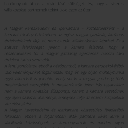
hatékonyabb útnak a rövid távú költségeit és, hogy a sikeres
vállalkozókat partnernek tekintjük-e ezen az úton.
A Magyar Kereskedelmi és Iparkamara – köztestületként – a
kamarai törvény értelmében az egész magyar gazdaság általános
érdekvédelmét látja el, nem csupán vállalkozásokat képvisel. Ez a
státusz felelősséget jelent: a kamara feladata, hogy a
részérdekeken túl a magyar gazdaság egészének hosszú távú
érdekeit tartsa szem előtt.
A fenti gondolatok ebből a nézőpontból, a kamara perspektívájából
való véleményünket fogalmazzák meg és egy olyan műhelymunka
egyik állomását is jelentik, amely során a magyar gazdaság több
meghatározó szereplőjét is megkérdeztük. Jelen írás ugyanakkor
nem a kamara hivatalos álláspontja, hanem a kamara vezetőinek
egy olyan szakmai véleménye, amelynek célja az érdemi közpolitikai
vita elősegítése.
A Magyar Kereskedelmi és Iparkamara, köztestületi feladatából
fakadóan, ebben a folyamatban aktív partnere kíván lenni a
vállalkozói közösségnek, a kormányzatnak és minden olyan