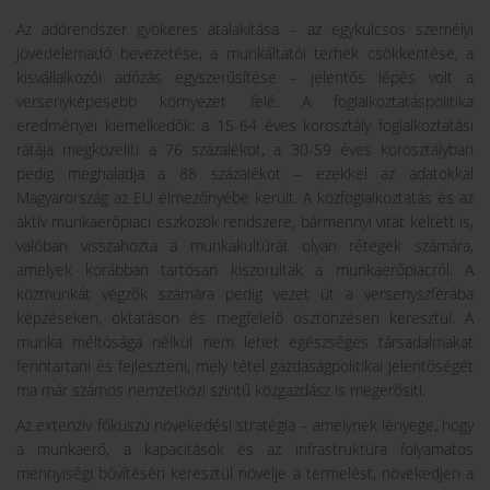
Az adórendszer gyökeres átalakítása – az egykulcsos személyi
jövedelemadó bevezetése, a munkáltatói terhek csökkentése, a
kisvállalkozói adózás egyszerűsítése – jelentős lépés volt a
versenyképesebb környezet felé. A foglalkoztatáspolitika
eredményei kiemelkedők: a 15-64 éves korosztály foglalkoztatási
rátája megközelíti a 76 százalékot, a 30-59 éves korosztályban
pedig meghaladja a 88 százalékot – ezekkel az adatokkal
Magyarország az EU élmezőnyébe került. A közfoglalkoztatás és az
aktív munkaerőpiaci eszközök rendszere, bármennyi vitát keltett is,
valóban visszahozta a munkakultúrát olyan rétegek számára,
amelyek korábban tartósan kiszorultak a munkaerőpiacról. A
közmunkát végzők számára pedig vezet út a versenyszférába
képzéseken, oktatáson és megfelelő ösztönzésen keresztül. A
munka méltósága nélkül nem lehet egészséges társadalmakat
fenntartani és fejleszteni, mely tétel gazdaságpolitikai jelentőségét
ma már számos nemzetközi szintű közgazdász is megerősíti.
Az extenzív fókuszú növekedési stratégia – amelynek lényege, hogy
a munkaerő, a kapacitások és az infrastruktúra folyamatos
mennyiségi bővítésén keresztül növelje a termelést, növekedjen a