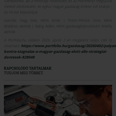
szereplőnek, aki a minőségi növekedés és az intézményi megújulás
mellett elkötelezett. Az egész magyar gazdaság érdeke ezt kívánja –
és mi ezt képviseljük.
Szerzők
:
Nagy Elek, MKIK elnök | Pintér-Péntek Imre, MKIK
általános alelnök | Balog Ádám, MKIK gazdaságfejlesztésért felelős
alelnök
A Portfolio.hu oldalon 2026. április 2-án megjelent teljes cikk itt
olvasható:
https://www.portfolio.hu/gazdasag/20260402/palya
kontra-stagnalas-a-magyar-gazdasag-elott-allo-strategiai-
dontesek-828048
KAPCSOLÓDÓ TARTALMAK
TUDJON MEG TÖBBET.