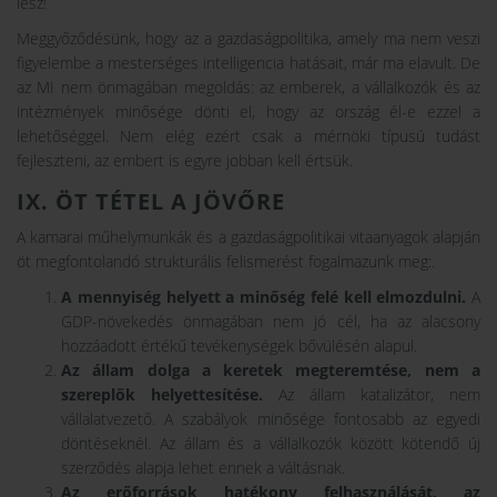
lesz!
Meggyőződésünk, hogy az a gazdaságpolitika, amely ma nem veszi
figyelembe a mesterséges intelligencia hatásait, már ma elavult. De
az MI nem önmagában megoldás: az emberek, a vállalkozók és az
intézmények minősége dönti el, hogy az ország él-e ezzel a
lehetőséggel. Nem elég ezért csak a mérnöki típusú tudást
fejleszteni, az embert is egyre jobban kell értsük.
IX. ÖT TÉTEL A JÖVŐRE
A kamarai műhelymunkák és a gazdaságpolitikai vitaanyagok alapján
öt megfontolandó strukturális felismerést fogalmazunk meg:.
A mennyiség helyett a minőség felé kell elmozdulni.
A
GDP-növekedés önmagában nem jó cél, ha az alacsony
hozzáadott értékű tevékenységek bővülésén alapul.
Az állam dolga a keretek megteremtése, nem a
szereplők helyettesítése.
Az állam katalizátor, nem
vállalatvezető. A szabályok minősége fontosabb az egyedi
döntéseknél. Az állam és a vállalkozók között kötendő új
szerződés alapja lehet ennek a váltásnak.
Az erőforrások hatékony felhasználását, az