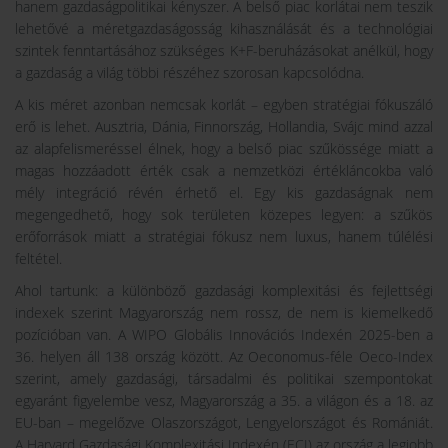
hanem gazdaságpolitikai kényszer. A belső piac korlátai nem teszik
lehetővé a méretgazdaságosság kihasználását és a technológiai
szintek fenntartásához szükséges K+F-beruházásokat anélkül, hogy
a gazdaság a világ többi részéhez szorosan kapcsolódna.
A kis méret azonban nemcsak korlát – egyben stratégiai fókuszáló
erő is lehet. Ausztria, Dánia, Finnország, Hollandia, Svájc mind azzal
az alapfelismeréssel élnek, hogy a belső piac szűkössége miatt a
magas hozzáadott érték csak a nemzetközi értékláncokba való
mély integráció révén érhető el. Egy kis gazdaságnak nem
megengedhető, hogy sok területen közepes legyen: a szűkös
erőforrások miatt a stratégiai fókusz nem luxus, hanem túlélési
feltétel.
Ahol tartunk: a különböző gazdasági komplexitási és fejlettségi
indexek szerint Magyarország nem rossz, de nem is kiemelkedő
pozícióban van. A WIPO Globális Innovációs Indexén 2025-ben a
36. helyen áll 138 ország között. Az Oeconomus-féle Oeco-Index
szerint, amely gazdasági, társadalmi és politikai szempontokat
egyaránt figyelembe vesz, Magyarország a 35. a világon és a 18. az
EU-ban – megelőzve Olaszországot, Lengyelországot és Romániát.
A Harvard Gazdasági Komplexitási Indexén (ECI) az ország a legjobb