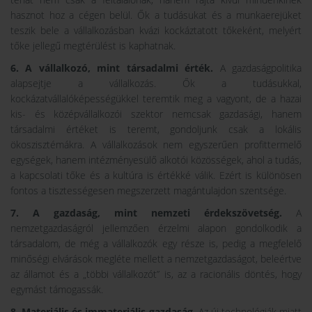
hasznot hoz a cégen belül. Ők a tudásukat és a munkaerejüket
teszik bele a vállalkozásban kvázi kockáztatott tőkeként, melyért
tőke jellegű megtérülést is kaphatnak.
6. A vállalkozó, mint társadalmi érték.
A gazdaságpolitika
alapsejtje a vállalkozás. Ők a tudásukkal,
kockázatvállalóképességükkel teremtik meg a vagyont, de a hazai
kis- és középvállalkozói szektor nemcsak gazdasági, hanem
társadalmi értéket is teremt, gondoljunk csak a lokális
ökoszisztémákra. A vállalkozások nem egyszerűen profittermelő
egységek, hanem intézményesülő alkotói közösségek, ahol a tudás,
a kapcsolati tőke és a kultúra is értékké válik. Ezért is különösen
fontos a tisztességesen megszerzett magántulajdon szentsége.
7. A gazdaság, mint nemzeti érdekszövetség.
A
nemzetgazdaságról jellemzően érzelmi alapon gondolkodik a
társadalom, de még a vállalkozók egy része is, pedig a megfelelő
minőségi elvárások megléte mellett a nemzetgazdaságot, beleértve
az államot és a „többi vállalkozót” is, az a racionális döntés, hogy
egymást támogassák.
8. Materiális és immateriális gazdaság.
Az új technológiák miatt