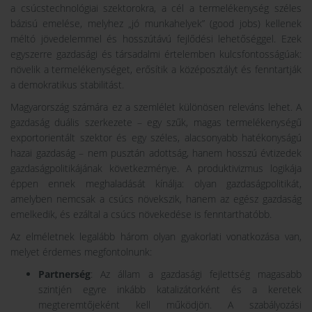
a csúcstechnológiai szektorokra, a cél a termelékenység széles
bázisú emelése, melyhez „jó munkahelyek” (good jobs) kellenek
méltó jövedelemmel és hosszútávú fejlődési lehetőséggel. Ezek
egyszerre gazdasági és társadalmi értelemben kulcsfontosságúak:
növelik a termelékenységet, erősítik a középosztályt és fenntartják
a demokratikus stabilitást.
Magyarország számára ez a szemlélet különösen releváns lehet. A
gazdaság duális szerkezete – egy szűk, magas termelékenységű
exportorientált szektor és egy széles, alacsonyabb hatékonyságú
hazai gazdaság – nem pusztán adottság, hanem hosszú évtizedek
gazdaságpolitikájának következménye. A produktivizmus logikája
éppen ennek meghaladását kínálja: olyan gazdaságpolitikát,
amelyben nemcsak a csúcs növekszik, hanem az egész gazdaság
emelkedik, és ezáltal a csúcs növekedése is fenntarthatóbb.
Az elméletnek legalább három olyan gyakorlati vonatkozása van,
melyet érdemes megfontolnunk:
Partnerség
: Az állam a gazdasági fejlettség magasabb
szintjén egyre inkább katalizátorként és a keretek
megteremtőjeként kell működjön. A szabályozási