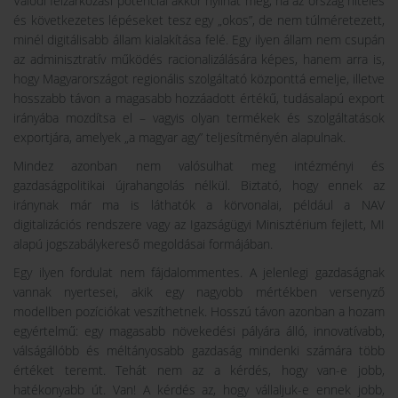
Valódi felzárkózási potenciál akkor nyílhat meg, ha az ország hiteles
és következetes lépéseket tesz egy „okos”, de nem túlméretezett,
minél digitálisabb állam kialakítása felé. Egy ilyen állam nem csupán
az adminisztratív működés racionalizálására képes, hanem arra is,
hogy Magyarországot regionális szolgáltató központtá emelje, illetve
hosszabb távon a magasabb hozzáadott értékű, tudásalapú export
irányába mozdítsa el – vagyis olyan termékek és szolgáltatások
exportjára, amelyek „a magyar agy” teljesítményén alapulnak.
Mindez azonban nem valósulhat meg intézményi és
gazdaságpolitikai újrahangolás nélkül. Biztató, hogy ennek az
iránynak már ma is láthatók a körvonalai, például a NAV
digitalizációs rendszere vagy az Igazságügyi Minisztérium fejlett, MI
alapú jogszabálykereső megoldásai formájában.
Egy ilyen fordulat nem fájdalommentes. A jelenlegi gazdaságnak
vannak nyertesei, akik egy nagyobb mértékben versenyző
modellben pozíciókat veszíthetnek. Hosszú távon azonban a hozam
egyértelmű: egy magasabb növekedési pályára álló, innovatívabb,
válságállóbb és méltányosabb gazdaság mindenki számára több
értéket teremt. Tehát nem az a kérdés, hogy van-e jobb,
hatékonyabb út. Van! A kérdés az, hogy vállaljuk-e ennek jobb,