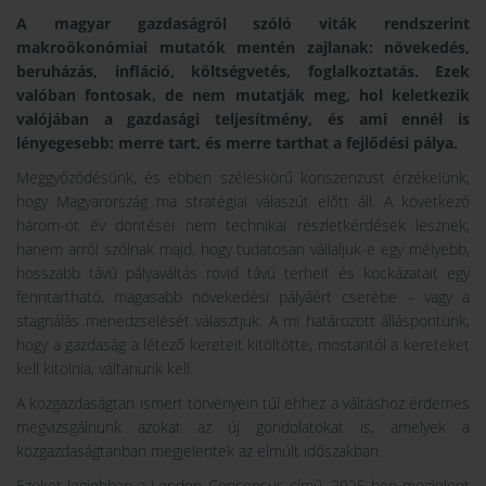
A magyar gazdaságról szóló viták rendszerint
makroökonómiai mutatók mentén zajlanak: növekedés,
beruházás, infláció, költségvetés, foglalkoztatás. Ezek
valóban fontosak, de nem mutatják meg, hol keletkezik
valójában a gazdasági teljesítmény, és ami ennél is
lényegesebb: merre tart, és merre tarthat a fejlődési pálya.
Meggyőződésünk, és ebben széleskörű konszenzust érzékelünk,
hogy Magyarország ma stratégiai válaszút előtt áll. A következő
három-öt év döntései nem technikai részletkérdések lesznek,
hanem arról szólnak majd, hogy tudatosan vállaljuk-e egy mélyebb,
hosszabb távú pályaváltás rövid távú terheit és kockázatait egy
fenntartható, magasabb növekedési pályáért cserébe – vagy a
stagnálás menedzselését választjuk. A mi határozott álláspontunk,
hogy a gazdaság a létező kereteit kitöltötte, mostantól a kereteket
kell kitolnia, váltanunk kell.
A közgazdaságtan ismert törvényein túl ehhez a váltáshoz érdemes
megvizsgálnunk azokat az új gondolatokat is, amelyek a
közgazdaságtanban megjelentek az elmúlt időszakban.
Ezeket legjobban a London Consensus című, 2025-ben megjelent