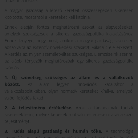
tudáson a fókusz.
A magyar gazdaság a létező kereteit összességében sikeresen
kitöltötte, mostantól a kereteket kell kitolnia.
Ennek alapján fontos meghatározni azokat az alapvetéseket,
amelyek szükségesek a sikeres gazdaságpolitika kialakításához.
Ennek lényege, hogy most, amikor a magyar gazdaság sikeresen
abszolválta az extenzív növekedési szakaszt, válaszút elé érkezett.
A kérdés az, milyen személetváltás szükséges. Elemzéseink szerint,
az alábbi tényezők meghatározóak egy sikeres gazdaságpolitika
számára:
1. Új szövetség szükséges az állam és a vállalkozók
között.
Az állam legyen innovációs katalizátor a
vállalkozáspolitikában, olyan normatív kereteket kínálva, amelyből
valódi fejlődés fakad
2. A teljesítmény értékelése.
Azok a társadalmak tudtak
sikeresek lenni, melyek képesek motiválni és értékelni a vállalkozói
teljesítményt.
3. Tudás alapú gazdaság és humán tőke.
A technológia
importálás ma már nem elegendő, viszont a hazai tudás és K+F