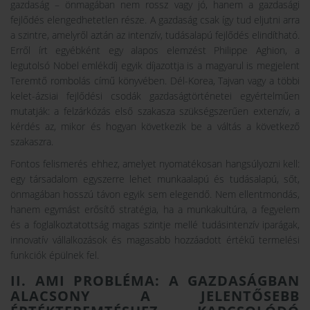
gazdaság – önmagában nem rossz vagy jó, hanem a gazdasági
fejlődés elengedhetetlen része. A gazdaság csak így tud eljutni arra
a szintre, amelyről aztán az intenzív, tudásalapú fejlődés elindítható.
Erről írt egyébként egy alapos elemzést Philippe Aghion, a
legutolsó Nobel emlékdíj egyik díjazottja is a magyarul is megjelent
Teremtő rombolás című könyvében. Dél-Korea, Tajvan vagy a többi
kelet-ázsiai fejlődési csodák gazdaságtörténetei egyértelműen
mutatják: a felzárkózás első szakasza szükségszerűen extenzív, a
kérdés az, mikor és hogyan következik be a váltás a következő
szakaszra.
Fontos felismerés ehhez, amelyet nyomatékosan hangsúlyozni kell:
egy társadalom egyszerre lehet munkaalapú és tudásalapú, sőt,
önmagában hosszú távon egyik sem elegendő. Nem ellentmondás,
hanem egymást erősítő stratégia, ha a munkakultúra, a fegyelem
és a foglalkoztatottság magas szintje mellé tudásintenzív iparágak,
innovatív vállalkozások és magasabb hozzáadott értékű termelési
funkciók épülnek fel.
II. AMI PROBLÉMA: A GAZDASÁGBAN
ALACSONY A JELENTŐSEBB