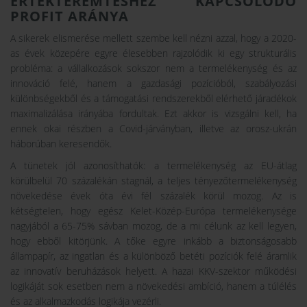
ÉRTÉKTEREMTÉSHEZ KAPCSOLÓDÓ
PROFIT ARÁNYA
A sikerek elismerése mellett szembe kell nézni azzal, hogy a 2020-
as évek közepére egyre élesebben rajzolódik ki egy strukturális
probléma: a vállalkozások sokszor nem a termelékenység és az
innováció felé, hanem a gazdasági pozícióból, szabályozási
különbségekből és a támogatási rendszerekből elérhető járadékok
maximalizálása irányába fordultak. Ezt akkor is vizsgálni kell, ha
ennek okai részben a Covid-járványban, illetve az orosz-ukrán
háborúban keresendők.
A tünetek jól azonosíthatók: a termelékenység az EU-átlag
körülbelül 70 százalékán stagnál, a teljes tényezőtermelékenység
növekedése évek óta évi fél százalék körül mozog. Az is
kétségtelen, hogy egész Kelet-Közép-Európa termelékenysége
nagyjából a 65-75% sávban mozog, de a mi célunk az kell legyen,
hogy ebből kitörjünk. A tőke egyre inkább a biztonságosabb
állampapír, az ingatlan és a különböző betéti pozíciók felé áramlik
az innovatív beruházások helyett. A hazai KKV-szektor működési
logikáját sok esetben nem a növekedési ambíció, hanem a túlélés
és az alkalmazkodás logikája vezérli.