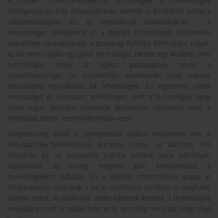
A modern infokommunikációs technológiák, a mesterséges
intelligencia és más infrastrukturális elemek új lendületet adnak a
hálózatosodásnak és az értékláncok kialakulásának. A
mesterséges intelligencia és a digitális technológiák elterjedése
alapvetően megváltoztatja a gazdasági fejlődés lehetséges pályáit.
Az MI nem csupán egy újabb technológia, hanem egy általános célú
technológia, amely az egész gazdaságban növeli a
termelékenységet, ha megfelelően alkalmazzák, mivel számos
másodlagos innovációra ad lehetőséget. Ez egyszerre jelent
lehetőséget és kényszert: lehetőséget, mert a technológiai ugrás
révén egyes fejlődési szakaszok átléphetők; kényszert, mert a
lemaradás tartós versenyhátrányba vezet.
Magyarország ebből a szempontból sajátos helyzetben van. A
kockázatitőke-befektetések alacsony szintje, az alacsony K+F
ráfordítás és az innovációs kultúra korlátai valós hátrányok.
Ugyanakkor az ország meglévő ipari komplexitása, a
munkafegyelem kultúrája és a digitális infrastruktúra alapjai jó
kiindulópontot nyújtanak – ha az ösztönzési rendszer is megfelelő
irányba mutat. A vállalkozók pedig képesek lesznek a technológiát
megújítani, mert el tudják hinni arról, ami még nincs azt, hogy majd