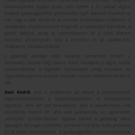
tanulmánykötet foglalja össze, mely szerint a 20. század végére
kialakult gazdaságpolitikai gondolkodás egyik alapvető tévedése az
volt, hogy a jólét kérdését az elosztás problémájára szűkítette. A
neoliberális ortodoxia szerint elegendő a növekedést biztosítani, a
pozitív hatások pedig az adórendszeren és a jóléti államon
keresztül „lecsorognak”, azaz a termelési és az újraelosztási
rendszerek szétválaszthatóak.
A gyakorlat azonban mást mutatott nemzetközi szinten: a
növekedés hasznai még számos fejlett országban is egyre inkább
koncentrálódtak, a regionális különbségek pedig mélyültek. Az
egyenlőtlenség nem pusztán elosztási, hanem szerkezeti kérdéssé
vált.
Dani Rodrik
erre a problémára ad választ a produktivizmus
fogalomrendszerével a tanulmánykötetben. A kiindulópontja
egyszerű: nem ott kell beavatkozni, ahol a jövedelmeket már
kiosztották, hanem ott, ahol azok keletkeznek. Az úgynevezett
„előosztás” (predistribution) logikája szerint a gazdaság akkor
igazságos, ha maga a termelési szerkezet hoz létre stabil, produktív
és jól fizető munkahelyeket. A gazdaságpolitika nem korlátozódhat