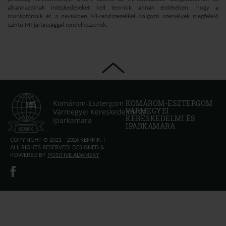
alkalmazóinak intézkedéseket kell tenniük annak érdekében, hogy a
munkatársaik és a nevükben MI-rendszerekkel dolgozó személyek megfelelő
szintű MI-jártassággal rendelkezzenek.
Komárom-Esztergom
KOMÁROM-ESZTERGOM
VÁRMEGYEI
Vármegyei Kereskedelmi és
KERESKEDELMI ÉS
Iparkamara
IPARKAMARA
COPYRIGHT © 2021 - 2026 KEMKIK. |
ALL RIGHTS RESERVED! DESIGNED &
POWERED BY
POSITIVE ADAMSKY