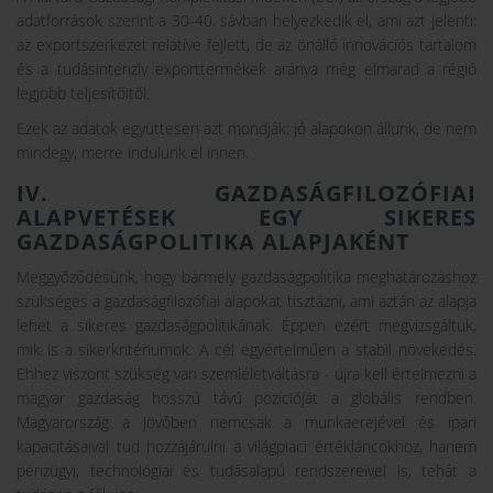
adatforrások szerint a 30-40. sávban helyezkedik el, ami azt jelenti:
az exportszerkezet relatíve fejlett, de az önálló innovációs tartalom
és a tudásintenzív exporttermékek aránya még elmarad a régió
legjobb teljesítőitől.
Ezek az adatok együttesen azt mondják: jó alapokon állunk, de nem
mindegy, merre indulunk el innen.
IV. GAZDASÁGFILOZÓFIAI
ALAPVETÉSEK EGY SIKERES
GAZDASÁGPOLITIKA ALAPJAKÉNT
Meggyőződésünk, hogy bármely gazdaságpolitika meghatározáshoz
szükséges a gazdaságfilozófiai alapokat tisztázni, ami aztán az alapja
lehet a sikeres gazdaságpolitikának. Éppen ezért megvizsgáltuk,
mik is a sikerkritériumok. A cél egyértelműen a stabil növekedés.
Ehhez viszont szükség van szemléletváltásra - újra kell értelmezni a
magyar gazdaság hosszú távú pozícióját a globális rendben.
Magyarország a jövőben nemcsak a munkaerejével és ipari
kapacitásaival tud hozzájárulni a világpiaci értékláncokhoz, hanem
pénzügyi, technológiai és tudásalapú rendszereivel is, tehát a