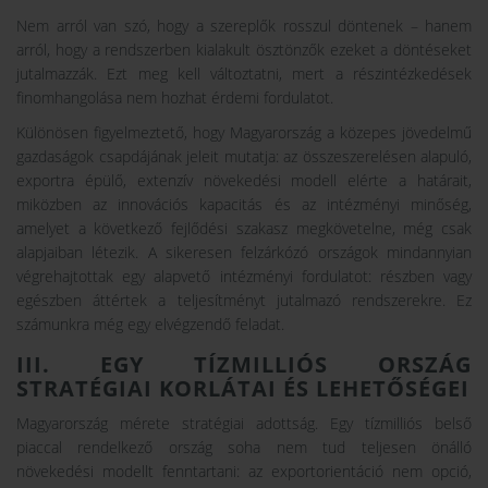
Nem arról van szó, hogy a szereplők rosszul döntenek – hanem
arról, hogy a rendszerben kialakult ösztönzők ezeket a döntéseket
jutalmazzák. Ezt meg kell változtatni, mert a részintézkedések
finomhangolása nem hozhat érdemi fordulatot.
Különösen figyelmeztető, hogy Magyarország a közepes jövedelmű
gazdaságok csapdájának jeleit mutatja: az összeszerelésen alapuló,
exportra épülő, extenzív növekedési modell elérte a határait,
miközben az innovációs kapacitás és az intézményi minőség,
amelyet a következő fejlődési szakasz megkövetelne, még csak
alapjaiban létezik. A sikeresen felzárkózó országok mindannyian
végrehajtottak egy alapvető intézményi fordulatot: részben vagy
egészben áttértek a teljesítményt jutalmazó rendszerekre. Ez
számunkra még egy elvégzendő feladat.
III. EGY TÍZMILLIÓS ORSZÁG
STRATÉGIAI KORLÁTAI ÉS LEHETŐSÉGEI
Magyarország mérete stratégiai adottság. Egy tízmilliós belső
piaccal rendelkező ország soha nem tud teljesen önálló
növekedési modellt fenntartani: az exportorientáció nem opció,