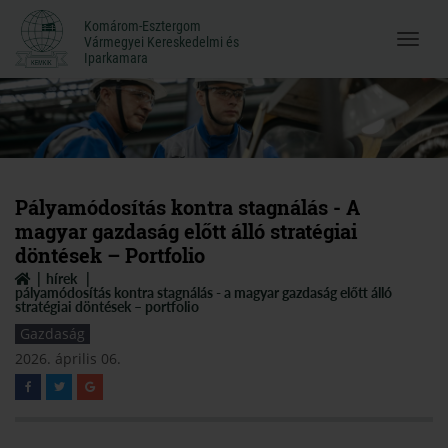
Komárom-Esztergom
Komárom-Esztergom
Vármegyei Kereskedelmi és
Menü
Vármegyei Kereskedelmi és
Iparkamara
Iparkamara
megnyi
Pályamódosítás kontra stagnálás - A
magyar gazdaság előtt álló stratégiai
döntések – Portfolio
hírek
pályamódosítás kontra stagnálás - a magyar gazdaság előtt álló
stratégiai döntések – portfolio
Gazdaság
2026. április 06.