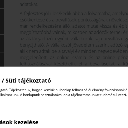
adatokat.
A fejlesztés jól illeszkedik abba a folyamatba, amelyn
csökkentése és a bevallások pontosságának növelése.
már rendelkezésére álló, adatot mutat vissza és épít
megbízhatóbbá válnak, miközben az adózók terhei ér
az átalányadózó egyéni vállalkozók szja-bevallása gy
benyújtható. A vállalkozói jövedelem szerint adózó eg
akik nem adtak be a tavalyi év minden negyedévében e
megjelenített, az online számla és az online pén
felhasználásával készíthetik el a bevallásukat, a
(például kisvállalkozói kedvezmény, fejlesztési tartalé
Az elmúlt évek digitalizációs fejlesztéseinek köszö
 / Süti tájékoztató
működik. A hivatal jelentős mennyiségű strukturá
gató! Tájékoztatjuk, hogy a kemkik.hu honlap felhasználói élmény fokozásának 
rendszerből, az elektronikus és online pénztárgépekb
alkalmazunk. A honlapunk használatával ön a tájékoztatásunkat tudomásul veszi.
Ezek az adatok lehetővé teszik, hogy a bevallási tervez
A NAV idén mintegy 5,6 millió adózónak készített bev
a magánszemélyeket, az egyéni vállalkozókat, őster
fejlesztés egy újabb lépés afelé, hogy a bevallás a v
tások kezelése
folyamattá váljék, amelyben az adózóknak egyre kev