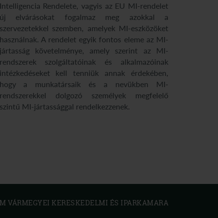
Intelligencia Rendelete, vagyis az EU MI-rendelet
új elvárásokat fogalmaz meg azokkal a
szervezetekkel szemben, amelyek MI-eszközöket
használnak. A rendelet egyik fontos eleme az MI-
jártasság követelménye, amely szerint az MI-
rendszerek szolgáltatóinak és alkalmazóinak
intézkedéseket kell tenniük annak érdekében,
hogy a munkatársaik és a nevükben MI-
rendszerekkel dolgozó személyek megfelelő
szintű MI-jártassággal rendelkezzenek.
 VÁRMEGYEI KERESKEDELMI ÉS IPARKAMARA