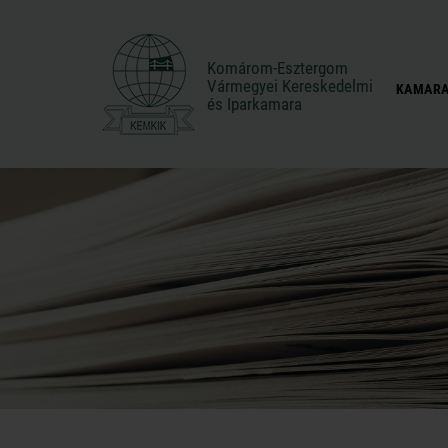
Komárom-Esztergom
Komárom-Esztergom
Vármegyei Kereskedelmi
Vármegyei Kereskedelmi
KAMARA
és Iparkamara
és Iparkamara