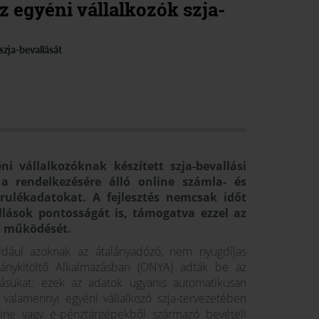
z egyéni vállalkozók szja-
 szja-bevallását
i vállalkozóknak készített szja-bevallási
a rendelkezésére álló online számla- és
árulékadatokat. A fejlesztés nemcsak időt
llások pontosságát is, támogatva ezzel az
ó működését.
dául azoknak az átalányadózó, nem nyugdíjas
ványkitöltő Alkalmazásban (ONYA) adták be az
lásukat: ezek az adatok ugyanis automatikusan
 valamennyi egyéni vállalkozó szja-tervezetében
line vagy e-pénztárgépekből származó bevételi