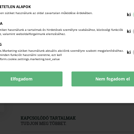
ETETLEN ALAPOK
Forrás:
len sütiket használunk az oldal zavartalan működése érdekében.
ki
Nemzeti Adó- és Vámhivatal
KA
sütiket használunk a tartalmak és hirdetések személyre szabásához, közösségi funkciók
ki
oz, valamint weboldalforgalmunk elemzéséhez.
SZJA bevall
G
https://nav.gov.hu/fooldal-elemei/
s.Marketing sütiket használunk aktuális akcióink személyre szabott megjelenítéséhez.
ki
nden funkciót használni szeretne, ezt kell
!form.cookie.settings.marketing.text_value
Elfogadom
Nem fogadom el
KAPCSOLÓDÓ TARTALMAK
TUDJON MEG TÖBBET.