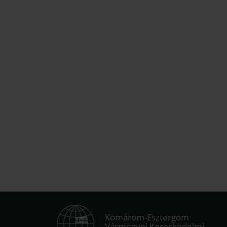
Komárom-Esztergom
Vármegyei Kereskedelmi