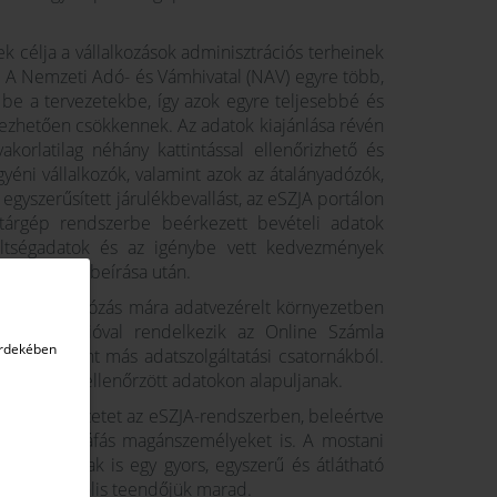
ek célja a vállalkozások adminisztrációs terheinek
 A Nemzeti Adó- és Vámhivatal (NAV) egyre több,
 be a tervezetekbe, így azok egyre teljesebbé és
ezhetően csökkennek. Az adatok kiajánlása révén
akorlatilag néhány kattintással ellenőrizhető és
yéni vállalkozók, valamint azok az átalányadózók,
gyszerűsített járulékbevallást, az eSZJA portálon
ztárgép rendszerbe beérkezett bevételi adatok
 költségadatok és az igénybe vett kedvezmények
k) adatainak beírása után.
nhetően az adózás mára adatvezérelt környezetben
lt információval rendelkezik az Online Számla
érdekében
ől, valamint más adatszolgáltatási csatornákból.
etek valós, ellenőrzött adatokon alapuljanak.
allási tervezetet az eSZJA-rendszerben, beleértve
melőket és áfás magánszemélyeket is. A mostani
állalkozóknak is egy gyors, egyszerű és átlátható
esebb manuális teendőjük marad.