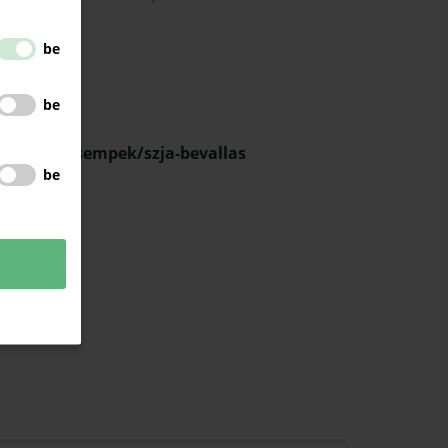
be
be
ás 2025:
fooldali-csempek/szja-bevallas
be