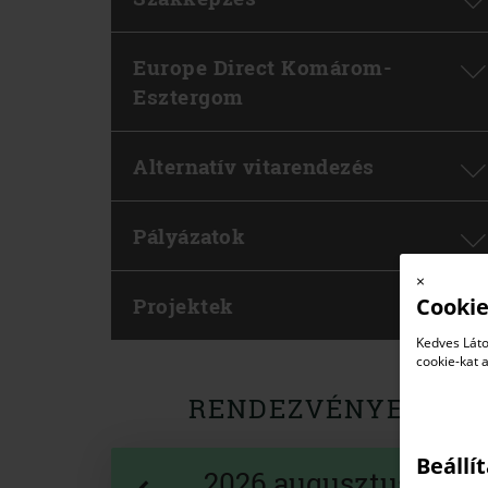
Europe Direct Komárom-
Esztergom
Alternatív vitarendezés
Pályázatok
×
Cookie
Projektek
Kedves Láto
cookie-kat 
RENDEZVÉNYEK
Beállí
2026 augusztus