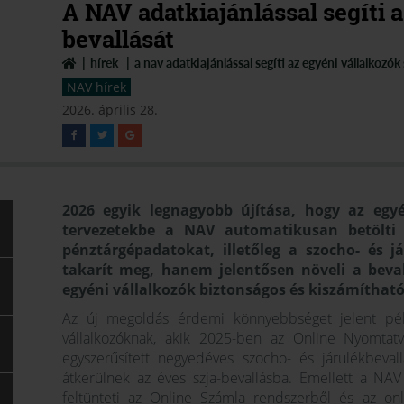
A NAV adatkiajánlással segíti a
bevallását
hírek
a nav adatkiajánlással segíti az egyéni vállalkozók
NAV hírek
2026. április 28.
2026 egyik legnagyobb újítása, hogy az egyén
tervezetekbe a NAV automatikusan betölti 
pénztárgépadatokat, illetőleg a szocho- és j
takarít meg, hanem jelentősen növeli a beva
egyéni vállalkozók biztonságos és kiszámíthat
Az új megoldás érdemi könnyebbséget jelent pél
vállalkozóknak, akik 2025-ben az Online Nyomtat
egyszerűsített negyedéves szocho- és járulékbeval
átkerülnek az éves szja-bevallásba. Emellett a NAV
feltünteti az Online Számla rendszerből és az on