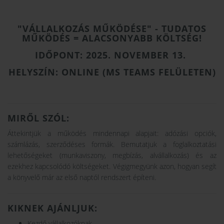
"VÁLLALKOZÁS MŰKÖDÉSE" - TUDATOS
MŰKÖDÉS = ALACSONYABB KÖLTSÉG!
IDŐPONT: 2025. NOVEMBER 13.
HELYSZÍN: ONLINE (MS TEAMS FELÜLETEN)
MIRŐL SZÓL:
Áttekintjük a működés mindennapi alapjait: adózási opciók,
számlázás, szerződéses formák. Bemutatjuk a foglalkoztatási
lehetőségeket (munkaviszony, megbízás, alvállalkozás) és az
ezekhez kapcsolódó költségeket. Végigmegyünk azon, hogyan segít
a könyvelő már az első naptól rendszert építeni.
KIKNEK AJÁNLJUK:
Kezdő vállalkozóknak