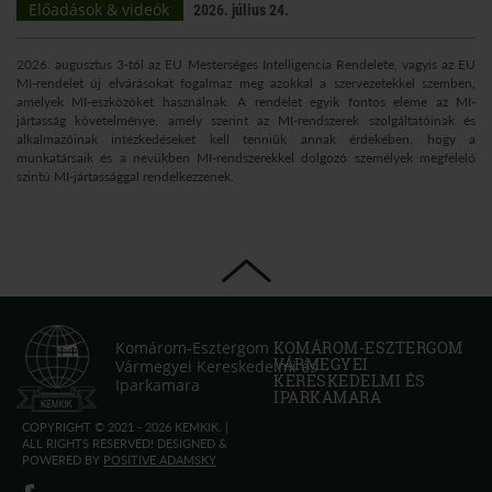
Előadások & videók
2026. július 24.
2026. augusztus 3-tól az EU Mesterséges Intelligencia Rendelete, vagyis az EU
MI-rendelet új elvárásokat fogalmaz meg azokkal a szervezetekkel szemben,
amelyek MI-eszközöket használnak. A rendelet egyik fontos eleme az MI-
jártasság követelménye, amely szerint az MI-rendszerek szolgáltatóinak és
alkalmazóinak intézkedéseket kell tenniük annak érdekében, hogy a
munkatársaik és a nevükben MI-rendszerekkel dolgozó személyek megfelelő
szintű MI-jártassággal rendelkezzenek.
Komárom-Esztergom
KOMÁROM-ESZTERGOM
VÁRMEGYEI
Vármegyei Kereskedelmi és
KERESKEDELMI ÉS
Iparkamara
IPARKAMARA
COPYRIGHT © 2021 - 2026 KEMKIK. |
ALL RIGHTS RESERVED! DESIGNED &
POWERED BY
POSITIVE ADAMSKY