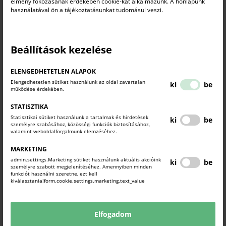
élmény fokozásának érdekében cookie-kat alkalmazunk. A honlapunk
használatával ön a tájékoztatásunkat tudomásul veszi.
Beállítások kezelése
ELENGEDHETETLEN ALAPOK
Elengedhetetlen sütiket használunk az oldal zavartalan
ki
be
működése érdekében.
STATISZTIKA
Statisztikai sütiket használunk a tartalmak és hirdetések
ki
be
személyre szabásához, közösségi funkciók biztosításához,
valamint weboldalforgalmunk elemzéséhez.
MARKETING
II. vállalkozás működése
2025-12-16
PPTX
admin.settings.Marketing sütiket használunk aktuális akcióink
ki
be
személyre szabott megjelenítéséhez. Amennyiben minden
funkciót használni szeretne, ezt kell
kiválasztania!form.cookie.settings.marketing.text_value
KAPCSOLÓDÓ TARTALMAK
TUDJON MEG TÖBBET.
Elfogadom