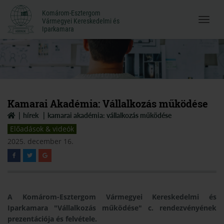
Komárom-Esztergom
Komárom-Esztergom
Vármegyei Kereskedelmi és
Menü
Vármegyei Kereskedelmi és
Iparkamara
Iparkamara
megnyi
Kamarai Akadémia: Vállalkozás működése
hírek
kamarai akadémia: vállalkozás működése
Előadások & videók
2025. december 16.
A Komárom-Esztergom Vármegyei Kereskedelmi és
Iparkamara "Vállalkozás működése" c. rendezvényének
prezentációja és felvétele.