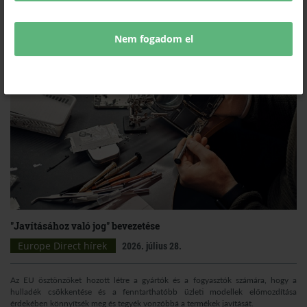
Nem fogadom el
"Javításához való jog" bevezetése
Europe Direct hírek
2026. július 28.
Az EU ösztönzőket hozott létre a gyártók és a fogyasztók számára, hogy a
hulladék csökkentése és a fenntarthatóbb üzleti modellek előmozdítása
érdekében könnyítsék meg és tegyék vonzóbbá a termékek javítását.