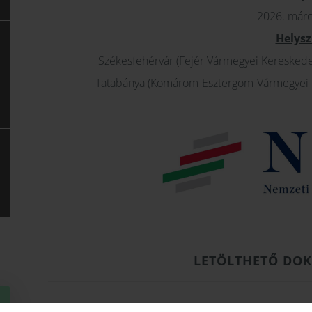
2026. márc
Helysz
Székesfehérvár (Fejér Vármegyei Kereskede
Tatabánya (Komárom-Esztergom-Vármegyei Ke
LETÖLTHETŐ DO