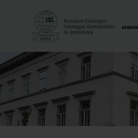
Komárom-Esztergom
Komárom-Esztergom
Vármegyei Kereskedelmi
Vármegyei Kereskedelmi
KAMARA
és Iparkamara
és Iparkamara