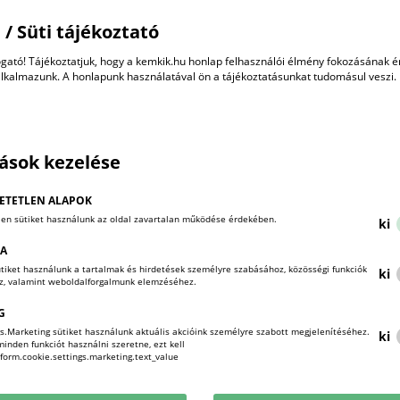
8_NFK roadshow_NKFIH_S3_általános
 / Süti tájékoztató
2026-04-09
PDF
gató! Tájékoztatjuk, hogy a kemkik.hu honlap felhasználói élmény fokozásának 
alkalmazunk. A honlapunk használatával ön a tájékoztatásunkat tudomásul veszi.
7_NFK roadshow_MKIK_kkv_innovació
2026-04-09
PDF
tások kezelése
6_NFK roadshow_MCC
ETETLEN ALAPOK
2026-04-09
PDF
len sütiket használunk az oldal zavartalan működése érdekében.
ki
KA
sütiket használunk a tartalmak és hirdetések személyre szabásához, közösségi funkciók
5_NFK roadshow_Széchenyi Programirod
ki
oz, valamint weboldalforgalmunk elemzéséhez.
2026-04-09
PDF
G
s.Marketing sütiket használunk aktuális akcióink személyre szabott megjelenítéséhez.
ki
nden funkciót használni szeretne, ezt kell
3_NFK roadshow_MFB Pénzügyi eszközö
!form.cookie.settings.marketing.text_value
2026-04-09
PDF