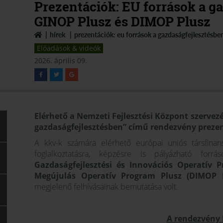
Prezentációk: EU források a ga
GINOP Plusz és DIMOP Plusz
hírek
prezentációk: eu források a gazdaságfejlesztésben
Előadások & videók
2026. április 09.
Elérhető a Nemzeti Fejlesztési Központ szervez
gazdaságfejlesztésben” című rendezvény prezen
A kkv-k számára elérhető európai uniós társfinansz
foglalkoztatásra, képzésre is pályázható for
Gazdaságfejlesztési és Innovációs Operatív 
Megújulás Operatív Program Plusz (DIMOP 
megjelenő felhívásainak bemutatása volt.
A rendezvény 