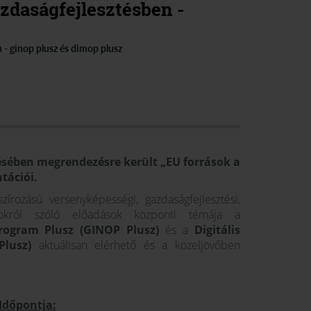
zdaságfejlesztésben -
 - ginop plusz és dimop plusz
ésében megrendezésre került „EU források a
tációi.
írozású versenyképességi, gazdaságfejlesztési,
rásokról szóló előadások központi témája a
Program Plusz (GINOP Plusz)
és a
Digitális
Plusz)
aktuálisan elérhető és a közeljövőben
Időpontja: