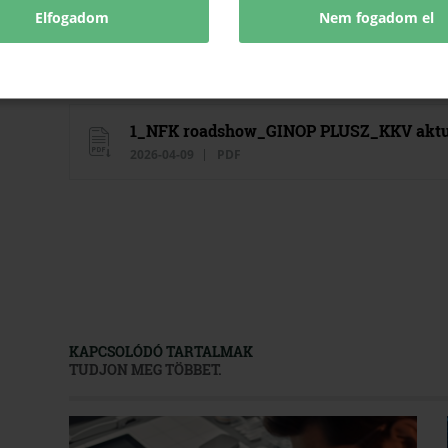
Elfogadom
Nem fogadom el
2_NFK roadshow__DIMOP_Plusz-1.2.6_B
2026-04-09
PDF
1_NFK roadshow_GINOP PLUSZ_KKV aktua
2026-04-09
PDF
KAPCSOLÓDÓ TARTALMAK
TUDJON MEG TÖBBET.