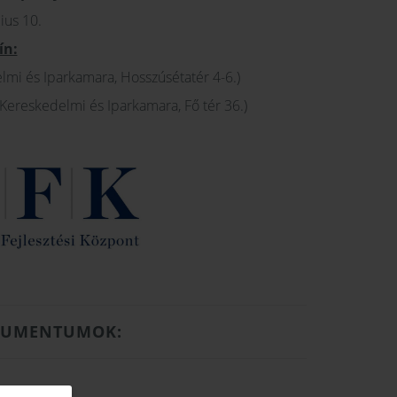
ius 10.
ín:
lmi és Iparkamara, Hosszúsétatér 4-6.)
reskedelmi és Iparkamara, Fő tér 36.)
KUMENTUMOK: