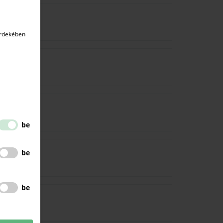
érdekében
be
a
be
be
k