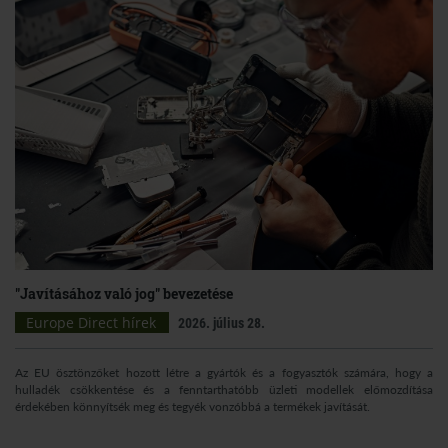
"Javításához való jog" bevezetése
Europe Direct hírek
2026. július 28.
Az EU ösztönzőket hozott létre a gyártók és a fogyasztók számára, hogy a
hulladék csökkentése és a fenntarthatóbb üzleti modellek előmozdítása
érdekében könnyítsék meg és tegyék vonzóbbá a termékek javítását.