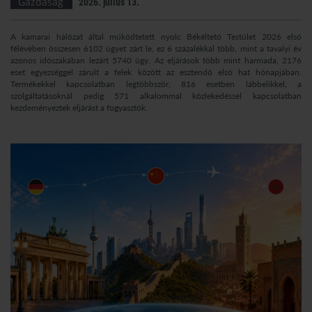
Gazdaság
2026. július 13.
A kamarai hálózat által működtetett nyolc Békéltető Testület 2026 első
félévében összesen 6102 ügyet zárt le, ez 6 százalékkal több, mint a tavalyi év
azonos időszakában lezárt 5740 ügy. Az eljárások több mint harmada, 2176
eset egyezséggel zárult a felek között az esztendő első hat hónapjában.
Termékekkel kapcsolatban legtöbbször, 816 esetben lábbelikkel, a
szolgáltatásoknál pedig 571 alkalommal közlekedéssel kapcsolatban
kezdeményeztek eljárást a fogyasztók.