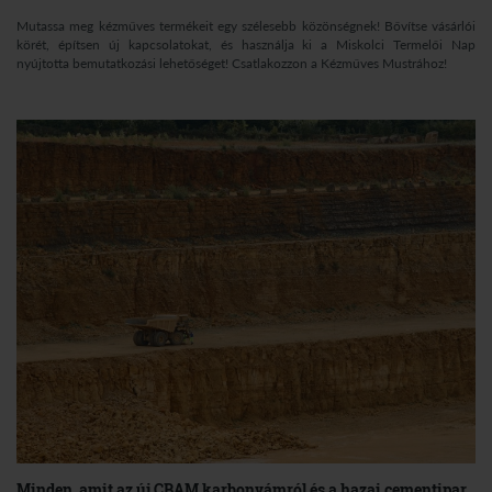
Mutassa meg kézműves termékeit egy szélesebb közönségnek! Bővítse vásárlói
körét, építsen új kapcsolatokat, és használja ki a Miskolci Termelői Nap
nyújtotta bemutatkozási lehetőséget! Csatlakozzon a Kézműves Mustrához!
Minden, amit az új CBAM karbonvámról és a hazai cementipar