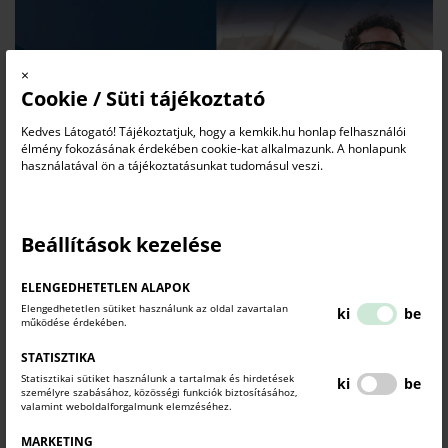
×
Cookie / Süti tájékoztató
Kedves Látogató! Tájékoztatjuk, hogy a kemkik.hu honlap felhasználói
élmény fokozásának érdekében cookie-kat alkalmazunk. A honlapunk
használatával ön a tájékoztatásunkat tudomásul veszi.
Beállítások kezelése
ELENGEDHETETLEN ALAPOK
Elengedhetetlen sütiket használunk az oldal zavartalan
ki
be
működése érdekében.
"Megtartó műszakok" - Munkahelymegtartó támogatási
lehetőség kkv-knak
STATISZTIKA
Kamara
Gazdaság
Statisztikai sütiket használunk a tartalmak és hirdetések
2026. július 13.
ki
be
személyre szabásához, közösségi funkciók biztosításához,
valamint weboldalforgalmunk elemzéséhez.
A Magyar Kereskedelmi és Iparkamara által életre hívott
Megtartó
MARKETING
Műszakok
országos program személyre szabott szakértői támogatással segíti a