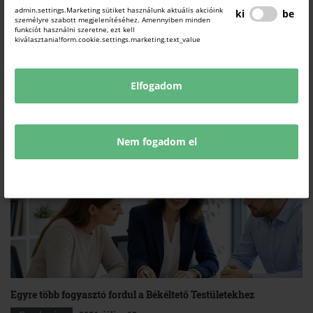
admin.settings.Marketing sütiket használunk aktuális akcióink
vállalkozásokat a munkaerő megtartásában, valamint a vezetői és szervezeti
ki
be
személyre szabott megjelenítéséhez. Amennyiben minden
működés fejlesztésében.
funkciót használni szeretne, ezt kell
kiválasztania!form.cookie.settings.marketing.text_value
Elfogadom
Nem fogadom el
Egyre több fogyasztó fordul a Békéltető Testületekhez