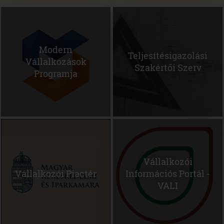
Modern
Teljesítésigazolási
Vállalkozások
(ope
Szakértői Szerv
(open
Programja
in
in
new
new
wind
window)
Vállalkozói
(open
Vállalkozói Piactér
Információs Portál -
in
(open
VALI
new
in
window)
new
window)