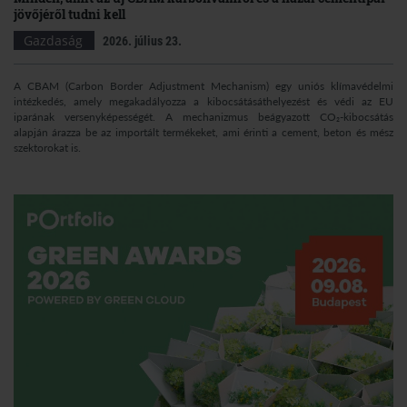
jövőjéről tudni kell
Gazdaság
2026. július 23.
A CBAM (Carbon Border Adjustment Mechanism) egy uniós klímavédelmi
intézkedés, amely megakadályozza a kibocsátásáthelyezést és védi az EU
iparának versenyképességét. A mechanizmus beágyazott CO₂-kibocsátás
alapján árazza be az importált termékeket, ami érinti a cement, beton és mész
szektorokat is.