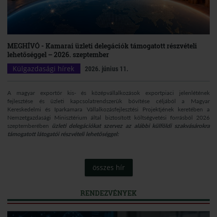
MEGHÍVÓ - Kamarai üzleti delegációk támogatott részvételi
lehetőséggel – 2026. szeptember
Külgazdasági hírek
2026. június 11.
A magyar exportőr kis- és középvállalkozások exportpiaci jelenlétének
fejlesztése és üzleti kapcsolatrendszerük bővítése céljából a Magyar
Kereskedelmi és Iparkamara Vállalkozásfejlesztési Projektjének keretében a
Nemzetgazdasági Minisztérium által biztosított költségvetési forrásból 2026
szeptemberében
üzleti delegációkat szervez az alábbi külföldi szakvásárokra
támogatott látogatói részvételi lehetőséggel:
összes hír
RENDEZVÉNYEK