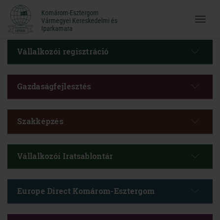
Komárom-Esztergom
Komárom-Esztergom
Vármegyei Kereskedelmi és
Menü
Vármegyei Kereskedelmi és
Iparkamara
Iparkamara
megnyi
Vállalkozói regisztráció
Gazdaságfejlesztés
Szakképzés
Vállalkozói Iratsablontár
Europe Direct Komárom-Esztergom