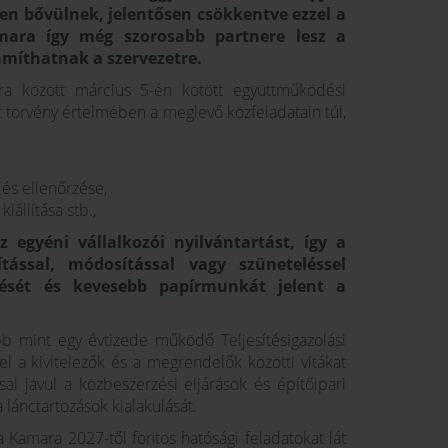
ten bővülnek, jelentősen csökkentve ezzel a
amara így még szorosabb partnere lesz a
míthatnak a szervezetre.
a között március 5-én kötött együttműködési
t törvény értelmében a meglevő közfeladatain túl,
 és ellenőrzése,
iállítása stb.,
 egyéni vállalkozói nyilvántartást, így a
tással, módosítással vagy szüneteléssel
zését és kevesebb papírmunkát jelent a
b mint egy évtizede működő Teljesítésigazolási
l a kivitelezők és a megrendelők közötti vitákat
l javul a közbeszerzési eljárások és építőipari
lánctartozások kialakulását.
Kamara 2027-től fontos hatósági feladatokat lát