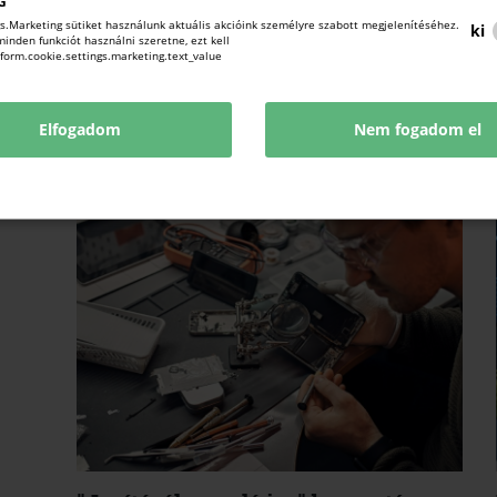
G
s.Marketing sütiket használunk aktuális akcióink személyre szabott megjelenítéséhez.
ki
nden funkciót használni szeretne, ezt kell
!form.cookie.settings.marketing.text_value
KAPCSOLÓDÓ TARTALMAK
Elfogadom
Nem fogadom el
TUDJON MEG TÖBBET.