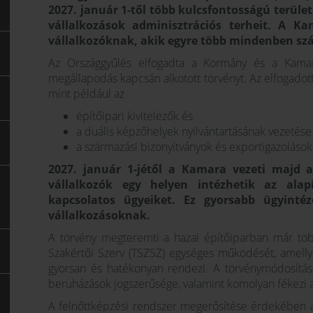
2027. január 1-től több kulcsfontosságú terüle
vállalkozások adminisztrációs terheit. A K
vállalkozóknak, akik egyre több mindenben szá
Az Országgyűlés elfogadta a Kormány és a Kamar
megállapodás kapcsán alkotott törvényt. Az elfogadot
mint például az
építőipari kivitelezők és
a duális képzőhelyek nyilvántartásának vezetése
a származási bizonyítványok és exportigazolások k
2027. január 1-jétől a Kamara vezeti majd az
vállalkozók egy helyen intézhetik az alapí
kapcsolatos ügyeiket. Ez gyorsabb ügyinté
vállalkozásoknak.
A törvény megteremti a hazai építőiparban már töb
Szakértői Szerv (TSZSZ) egységes működését, amellye
gyorsan és hatékonyan rendezi. A törvénymódosítássa
beruházások jogszerűsége, valamint komolyan fékezi a 
A felnőttképzési rendszer megerősítése érdekében a 