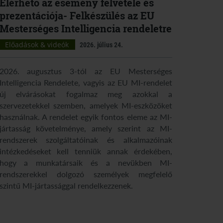
Elérhető az esemény felvétele és
prezentációja- Felkészülés az EU
Mesterséges Intelligencia rendeletre
Előadások & videók
2026. július 24.
2026. augusztus 3-tól az EU Mesterséges
Intelligencia Rendelete, vagyis az EU MI-rendelet
új elvárásokat fogalmaz meg azokkal a
szervezetekkel szemben, amelyek MI-eszközöket
használnak. A rendelet egyik fontos eleme az MI-
jártasság követelménye, amely szerint az MI-
rendszerek szolgáltatóinak és alkalmazóinak
intézkedéseket kell tenniük annak érdekében,
hogy a munkatársaik és a nevükben MI-
rendszerekkel dolgozó személyek megfelelő
szintű MI-jártassággal rendelkezzenek.