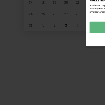
MARKETIN
17
18
19
20
21
22
23
admin.setting
Amennyiben mi
kiválasztania
24
25
26
27
28
29
30
31
1
2
3
4
5
6