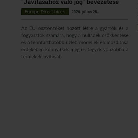
"Javításához való jog" bevezetése
Europe Direct hírek
2026. július 28.
Az EU ösztönzőket hozott létre a gyártók és a
fogyasztók számára, hogy a hulladék csökkentése
és a fenntarthatóbb üzleti modellek előmozdítása
érdekében könnyítsék meg és tegyék vonzóbbá a
termékek javítását.