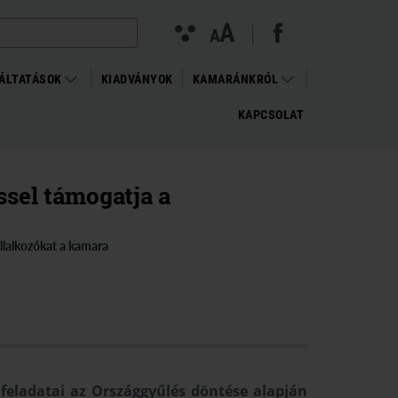
facebook megnyitása (új ablakban)
(open in new window)
Kontraszt
A
Betűméret
A
nézet
változtatása
ÁLTATÁSOK
KIADVÁNYOK
KAMARÁNKRÓL
KAPCSOLAT
ssel támogatja a
llalkozókat a kamara
feladatai az Országgyűlés döntése alapján