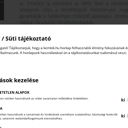
el. Emellett új elemként az MKIK felel a minősíté
amelynek célja a felnőttképző intézmények mag
garantálják a hatékonyan működő adatalapú döntésh
jobban illeszkedő felnőttképzéseket.
A villamos biztonsági felülvizsgálók nyilvántartását
 / Süti tájékoztató
Kamara szolgáltatásfelügyeleti hatásköre, ezzel is erő
nyilvántartásokkal a Kamara nyomon követi a szakemb
gató! Tájékoztatjuk, hogy a kemkik.hu honlap felhasználói élmény fokozásának 
kiszűrve a szabálytalanul működő vállalkozásokat.
alkalmazunk. A honlapunk használatával ön a tájékoztatásunkat tudomásul veszi.
A kamarai rendszer a területi kamarai hálózat,
tapasztalatára, gyakorlatára és felkészültségére építve
A megújult Kamara működésének középpontjába Nagy
tások kezelése
tavalyi, öt évre kötött Kamara-Kormány megállapodás
2027-től tovább bővüljenek és még hatékonyabban tám
ETETLEN ALAPOK
len sütiket használunk az oldal zavartalan működése érdekében.
ki
Forrás: MKIK
KA
sütiket használunk a tartalmak és hirdetések személyre szabásához, közösségi funkciók
ki
oz, valamint weboldalforgalmunk elemzéséhez.