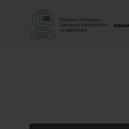
Komárom-Esztergom
Komárom-Esztergom
Vármegyei Kereskedelmi
Vármegyei Kereskedelmi
KAMARA
és Iparkamara
és Iparkamara