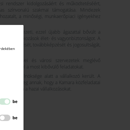
si rendszer kidolgozásáért és működtetéséért,
as színvonalú szakmai támogatása. Mindezek
ozatalt, a minőségi, munkaerőpiaci igényekhez
 a Kamara vezeti, ezzel újabb ágazattal bővült a
sítve a vállalkozások élet- és vagyonbiztonságot. A
erek képzését, továbbképzését és jogosultságát,
érdekében
 a vármegyei és városi szervezetek meglévő
 látja majd el a most kibővülő feladatokat.
 Elek elnöksége alatt a vállalkozó került. A
 ágyazott meg annak, hogy a Kamara közfeladatai
ogathassa a hazai vállalkozásokat.
be
be