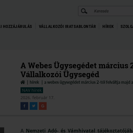
KERESÉS
I HOZZÁJÁRULÁS
VÁLLALKOZÓI IRATSABLONTÁR
HÍREK
SZOLG
A Webes Ügysegédet március 2-
Vállalkozói Ügysegéd
hírek
a webes ügysegédet március 2-tól felváltja majd a
NAV hírek
2026. február 17.
A
Nemzeti Adó- és Vámhivatal tájékoztatójá