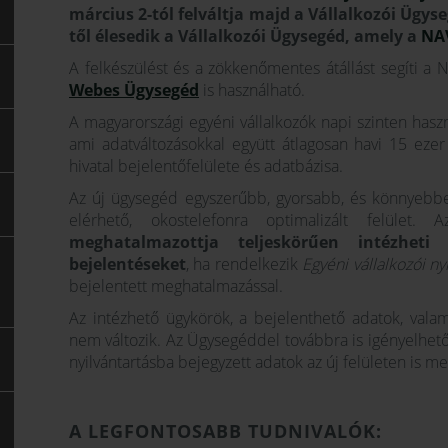
március 2-tól felváltja majd a Vállalkozói Ügys
től élesedik a Vállalkozói Ügysegéd, amely a
NAV
A felkészülést és a zökkenőmentes átállást segíti a N
Webes Ügysegéd
is használható.
A magyarországi egyéni vállalkozók napi szinten haszn
ami adatváltozásokkal együtt átlagosan havi 15 ezer 
hivatal bejelentőfelülete és adatbázisa.
Az új ügysegéd egyszerűbb, gyorsabb, és könnyebbe
elérhető, okostelefonra optimalizált felüle
meghatalmazottja teljeskörűen intézheti 
bejelentéseket
, ha rendelkezik
Egyéni vállalkozói ny
bejelentett meghatalmazással.
Az intézhető ügykörök, a bejelenthető adatok, valam
nem változik. Az Ügysegéddel továbbra is igényelhető h
nyilvántartásba bejegyzett adatok az új felületen is m
A LEGFONTOSABB TUDNIVALÓK: