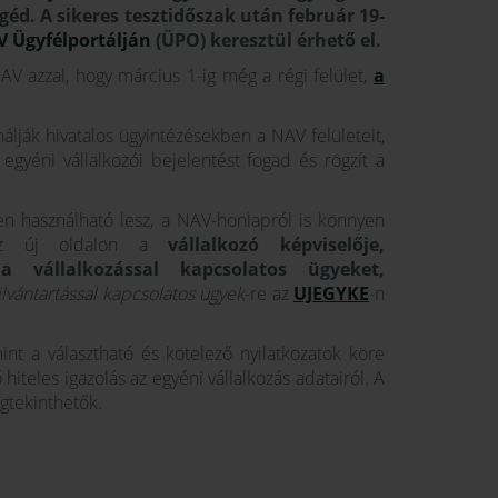
egéd.
A sikeres tesztidőszak után február 19-
 Ügyfélportálján
(ÜPO) keresztül érhető el.
AV azzal, hogy március 1-ig még a régi felület,
a
álják hivatalos ügyintézésekben a NAV felületeit,
egyéni vállalkozói bejelentést fogad és rögzít a
n használható lesz, a NAV-honlapról is könnyen
t. Az új oldalon a
vállalkozó képviselője,
a vállalkozással kapcsolatos ügyeket,
ilvántartással kapcsolatos ügyek
-re az
UJEGYKE
-n
int a választható és kötelező nyilatkozatok köre
iteles igazolás az egyéni vállalkozás adatairól. A
egtekinthetők.