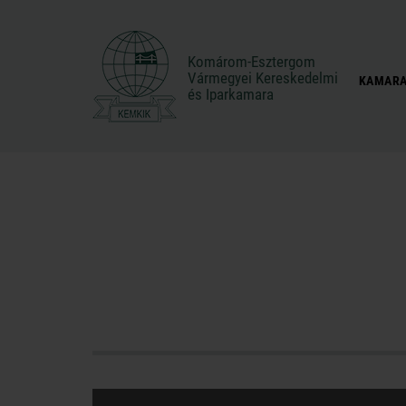
Komárom-Esztergom
Komárom-Esztergom
Vármegyei Kereskedelmi
Vármegyei Kereskedelmi
KAMARA
és Iparkamara
és Iparkamara