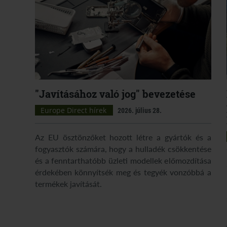
"Javításához való jog" bevezetése
Europe Direct hírek
2026. július 28.
Az EU ösztönzőket hozott létre a gyártók és a
fogyasztók számára, hogy a hulladék csökkentése
és a fenntarthatóbb üzleti modellek előmozdítása
érdekében könnyítsék meg és tegyék vonzóbbá a
termékek javítását.