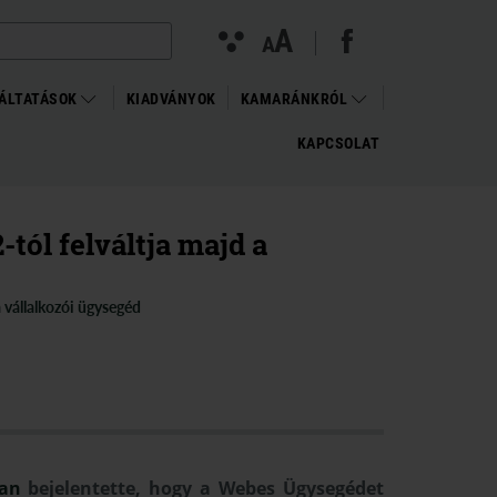
facebook megnyitása (új ablakban)
(open in new window)
Kontraszt
A
Betűméret
A
nézet
változtatása
ÁLTATÁSOK
KIADVÁNYOK
KAMARÁNKRÓL
KAPCSOLAT
tól felváltja majd a
 vállalkozói ügysegéd
ban
bejelentette, hogy a Webes Ügysegédet