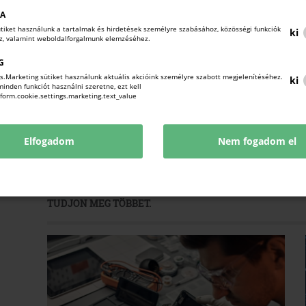
KA
sütiket használunk a tartalmak és hirdetések személyre szabásához, közösségi funkciók
ki
Az
Adótanácsadók Egyesületének
több tagja is r
oz, valamint weboldalforgalmunk elemzéséhez.
tettek a felületen jelenleg fennálló problémákra, m
G
megtörténéséig alternatívát kínálnak.
Az útmutató id
s.Marketing sütiket használunk aktuális akcióink személyre szabott megjelenítéséhez.
ki
nden funkciót használni szeretne, ezt kell
!form.cookie.settings.marketing.text_value
Elfogadom
Nem fogadom el
KAPCSOLÓDÓ TARTALMAK
TUDJON MEG TÖBBET.