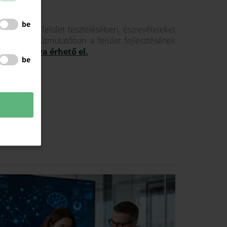
be
észt vett a felület tesztelésében, észrevételeket
elyekre az útmutatóban a felület fejlesztésének
e kattintva érhető el.
be