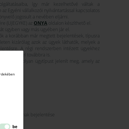
gáltatásaiba, így már kezelhetővé váltak a
 Egyéni vállalkozói nyilvántartással kapcsolatos
önyvelő jogosult a nevében eljárni.
ére (UJEGYKE) az
ONYA
oldalon készíthető el.
aját ügyben vagy más ügyében jár el.
ók a korábban már megtett bejelentések, típusra
eten kizárólag azok az ügyek láthatók, melyek a
elentésre. A régi rendszerben intézett ügyekhez
érhetők el továbbra is.
át és csak olyan ügytípust jelenít meg, amely az
érdekében
ejelentése
i folytatásának bejelentése
be
ásról