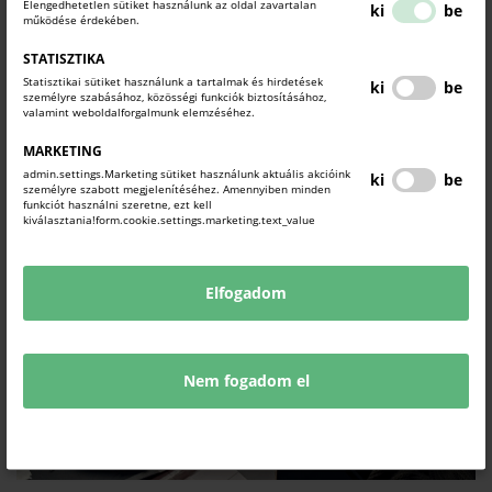
Elengedhetetlen sütiket használunk az oldal zavartalan
ki
be
https://www.facebook.com/beautyistanbulexpo
működése érdekében.
STATISZTIKA
KAPCSOLÓDÓ TARTALMAK
Statisztikai sütiket használunk a tartalmak és hirdetések
TUDJON MEG TÖBBET.
ki
be
személyre szabásához, közösségi funkciók biztosításához,
valamint weboldalforgalmunk elemzéséhez.
MARKETING
admin.settings.Marketing sütiket használunk aktuális akcióink
ki
be
személyre szabott megjelenítéséhez. Amennyiben minden
funkciót használni szeretne, ezt kell
kiválasztania!form.cookie.settings.marketing.text_value
Elfogadom
Nem fogadom el