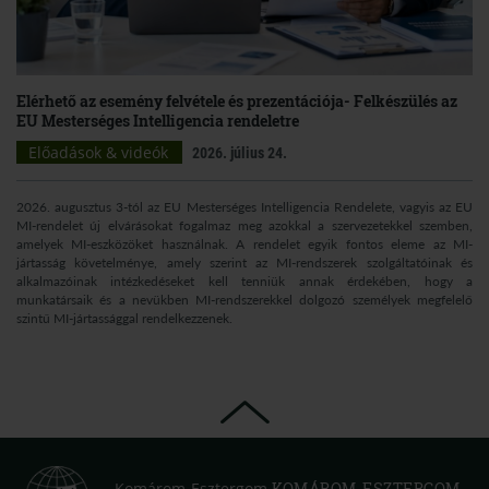
Elérhető az esemény felvétele és prezentációja- Felkészülés az
EU Mesterséges Intelligencia rendeletre
Előadások & videók
2026. július 24.
2026. augusztus 3-tól az EU Mesterséges Intelligencia Rendelete, vagyis az EU
MI-rendelet új elvárásokat fogalmaz meg azokkal a szervezetekkel szemben,
amelyek MI-eszközöket használnak. A rendelet egyik fontos eleme az MI-
jártasság követelménye, amely szerint az MI-rendszerek szolgáltatóinak és
alkalmazóinak intézkedéseket kell tenniük annak érdekében, hogy a
munkatársaik és a nevükben MI-rendszerekkel dolgozó személyek megfelelő
szintű MI-jártassággal rendelkezzenek.
Komárom-Esztergom
KOMÁROM-ESZTERGOM