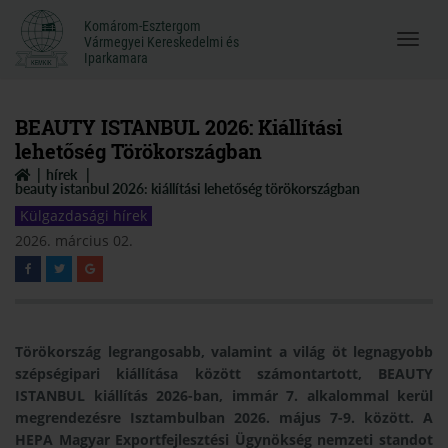
Komárom-Esztergom
Komárom-Esztergom
Vármegyei Kereskedelmi és
Menü
Vármegyei Kereskedelmi és
Iparkamara
Iparkamara
megnyi
BEAUTY ISTANBUL 2026: Kiállítási
lehetőség Törökországban
hírek
beauty istanbul 2026: kiállítási lehetőség törökországban
Külgazdasági hírek
2026. március 02.
Törökország legrangosabb, valamint a világ öt legnagyobb
szépségipari kiállítása között számontartott,
BEAUTY
ISTANBUL
kiállítás 2026-ban, immár 7. alkalommal kerül
megrendezésre Isztambulban
2026. május 7-9. között
. A
HEPA Magyar Exportfejlesztési Ügynökség nemzeti standot