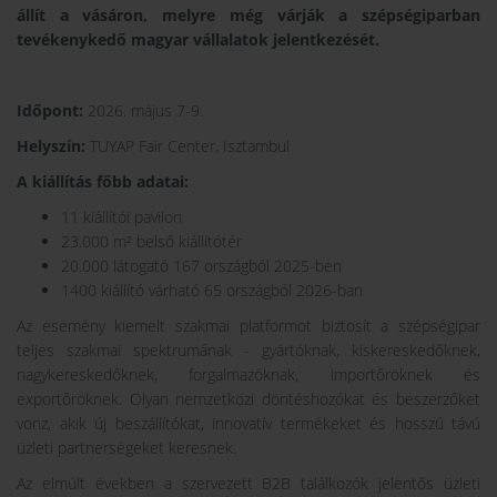
állít a vásáron, melyre még várják a szépségiparban
tevékenykedő magyar vállalatok jelentkezését.
Időpont:
2026. május 7-9.
Helyszín:
TUYAP Fair Center, Isztambul
A kiállítás főbb adatai:
11 kiállítói pavilon
23.000 m² belső kiállítótér
20.000 látogató 167 országból 2025-ben
1400 kiállító várható 65 országból 2026-ban
Az esemény kiemelt szakmai platformot biztosít a szépségipar
teljes szakmai spektrumának - gyártóknak, kiskereskedőknek,
nagykereskedőknek, forgalmazóknak, importőröknek és
exportőröknek. Olyan nemzetközi döntéshozókat és beszerzőket
vonz, akik új beszállítókat, innovatív termékeket és hosszú távú
üzleti partnerségeket keresnek.
Az elmúlt években a szervezett B2B találkozók jelentős üzleti