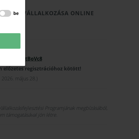
ONYABBÁ VÁLLALKOZÁSA ONLINE
be
ZÉSÉT!
ÉSI LAP
CxufidHNb5tBoVc8
előzetes regisztrációhoz kötött!
: 2026. május 28.)
llalkozásfejlesztési Programjának megbízásából,
m támogatásával jön létre.