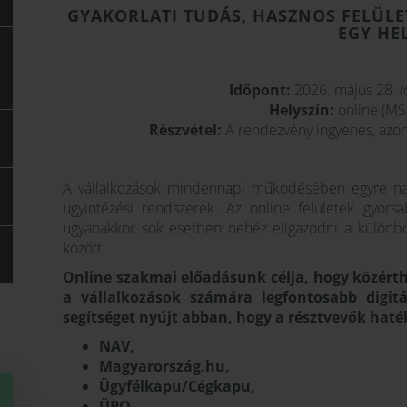
GYAKORLATI TUDÁS, HASZNOS FELÜLE
EGY HE
Időpont:
2026. május 28. (c
Helyszín:
online (MS
Részvétel:
A rendezvény ingyenes, azonb
A vállalkozások mindennapi működésében egyre nagy
ügyintézési rendszerek. Az online felületek gyors
ugyanakkor sok esetben nehéz eligazodni a különböz
között.
Online szakmai előadásunk célja, hogy közért
a vállalkozások számára legfontosabb digitá
segítséget nyújt abban, hogy a résztvevők hat
NAV,
Magyarország.hu,
Ügyfélkapu/Cégkapu,
ÜPO,