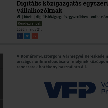
Digitális közigazgatás egyszer
vállalkozóknak
hírek
digitális közigazgatás egyszerűbben – online előa
Rendezvények
2026. május 21.
A Komárom-Esztergom Vármegyei Kereskedelmi
országos online előadására, melynek középpontj
rendszerek hatékony használata áll.