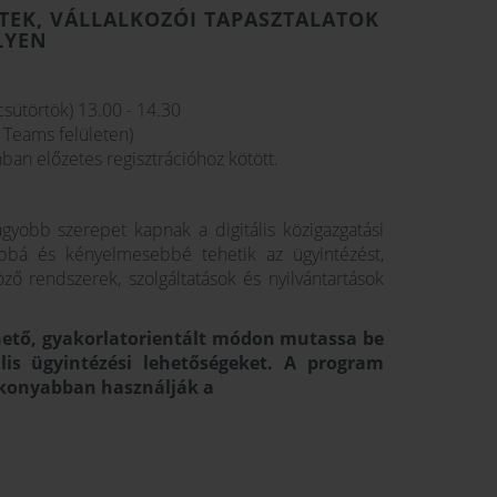
TEK, VÁLLALKOZÓI TAPASZTALATOK
LYEN
sütörtök) 13.00 - 14.30
 Teams felületen)
an előzetes regisztrációhoz kötött.
obb szerepet kapnak a digitális közigazgatási
abbá és kényelmesebbé tehetik az ügyintézést,
ő rendszerek, szolgáltatások és nyilvántartások
hető, gyakorlatorientált módon mutassa be
lis ügyintézési lehetőségeket. A program
ékonyabban használják a