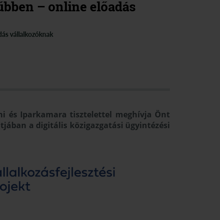
űbben – online előadás
dás vállalkozóknak
 és Iparkamara tisztelettel meghívja Önt
ában a digitális közigazgatási ügyintézési