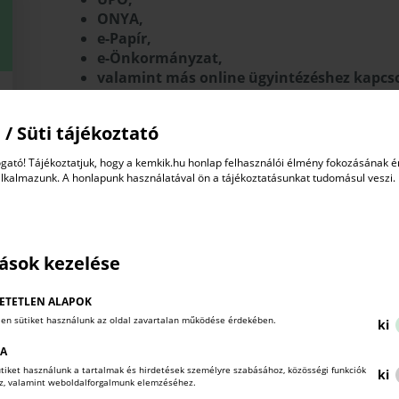
ONYA,
e-Papír,
e-Önkormányzat,
valamint más online ügyintézéshez kapcso
Az esemény további célja, hogy a résztvevői vissza
tapasztalatokat, problémákat és javaslatokat, 
 / Süti tájékoztató
egyszerűsítéséhez és a digitális ügyintézés továbbfejl
gató! Tájékoztatjuk, hogy a kemkik.hu honlap felhasználói élmény fokozásának 
Az online előadást követően személyes
alkalmazunk. A honlapunk használatával ön a tájékoztatásunkat tudomásul veszi.
régióközpontok területi kamaráinál is, a
észrevételeiket és igényeiket is megoszthatják.
a területi kamarák honlapjain!
tások kezelése
Kinek szól az esemény?
Az előadás vállalkozóknak, cégvezetőknek, admi
ETETLEN ALAPOK
mindazoknak ajánlott, akik szeretnék magabizto
len sütiket használunk az oldal zavartalan működése érdekében.
ki
vállalkozásuk digitális közigazgatási ügyeit.
KA
Előadó: Németh Zsuzsanna,
aki több évtizedes pé
sütiket használunk a tartalmak és hirdetések személyre szabásához, közösségi funkciók
ki
vállalkozókat és magánszemélyeket bérszámfejtési, kö
oz, valamint weboldalforgalmunk elemzéséhez.