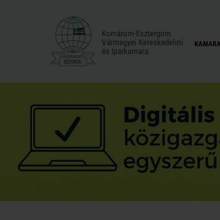
Komárom-Esztergom
Komárom-Esztergom
Vármegyei Kereskedelmi
Vármegyei Kereskedelmi
KAMARA
és Iparkamara
és Iparkamara