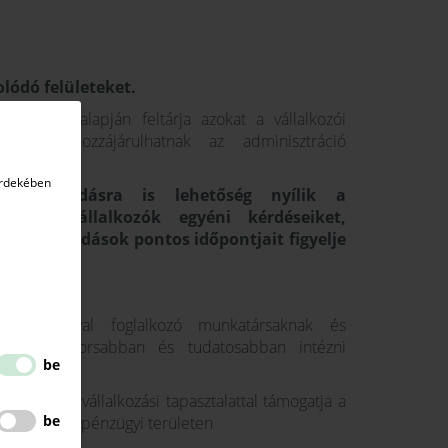
lódó felületeket.
jelzések alapján feltárja azokat a vállalkozói
amelyek hozzájárulhatnak az adminisztráció
esztéséhez.
érdekében
 tanácsadásra is lehetőség nyílik a
hol a vállalkozók egyéni kérdéseiket,
 A tanácsadások pontos időpontjait figyelje
nisztrációval foglalkozó munkatársaknak és
sabban, gyorsabban és tudatosabban intézni
be
nzügyi és vállalkozási tapasztalattal támogatja a
be
nyvelési és pénzügyi területen