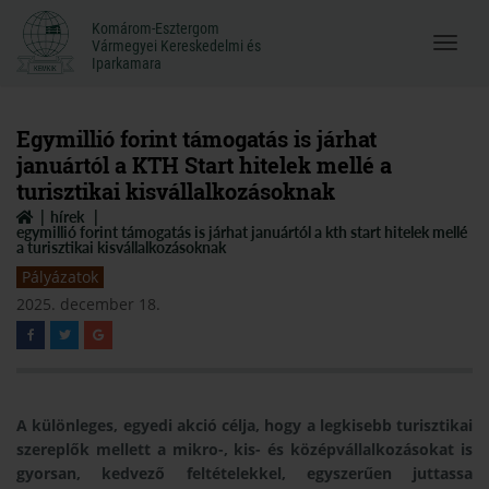
Komárom-Esztergom
Komárom-Esztergom
Vármegyei Kereskedelmi és
Menü
Vármegyei Kereskedelmi és
Iparkamara
Iparkamara
megnyi
Egymillió forint támogatás is járhat
januártól a KTH Start hitelek mellé a
turisztikai kisvállalkozásoknak
hírek
egymillió forint támogatás is járhat januártól a kth start hitelek mellé
a turisztikai kisvállalkozásoknak
Pályázatok
2025. december 18.
A különleges, egyedi akció célja, hogy a legkisebb turisztikai
szereplők mellett a mikro-, kis- és középvállalkozásokat is
gyorsan, kedvező feltételekkel, egyszerűen juttassa