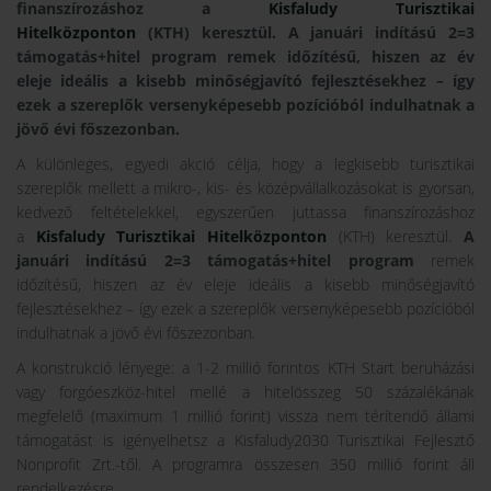
finanszírozáshoz a
Kisfaludy Turisztikai
Hitelközponton
(KTH) keresztül.
A januári indítású 2=3
támogatás+hitel program
remek időzítésű, hiszen az év
eleje ideális a kisebb minőségjavító fejlesztésekhez – így
ezek a szereplők versenyképesebb pozícióból indulhatnak a
jövő évi főszezonban.
A különleges, egyedi akció célja, hogy a legkisebb turisztikai
szereplők mellett a mikro-, kis- és középvállalkozásokat is gyorsan,
kedvező feltételekkel, egyszerűen juttassa finanszírozáshoz
a
Kisfaludy Turisztikai Hitelközponton
(KTH) keresztül.
A
januári indítású 2=3 támogatás+hitel program
remek
időzítésű, hiszen az év eleje ideális a kisebb minőségjavító
fejlesztésekhez – így ezek a szereplők versenyképesebb pozícióból
indulhatnak a jövő évi főszezonban.
A konstrukció lényege: a 1-2 millió forintos KTH Start beruházási
vagy forgóeszköz-hitel mellé a hitelösszeg 50 százalékának
megfelelő (maximum 1 millió forint) vissza nem térítendő állami
támogatást is igényelhetsz a Kisfaludy2030 Turisztikai Fejlesztő
Nonprofit Zrt.-től. A programra összesen 350 millió forint áll
rendelkezésre.