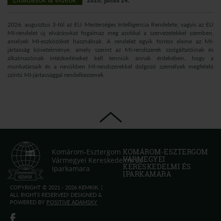
2026. július 24.
2026. augusztus 3-tól az EU Mesterséges Intelligencia Rendelete, vagyis az EU
MI-rendelet új elvárásokat fogalmaz meg azokkal a szervezetekkel szemben,
amelyek MI-eszközöket használnak. A rendelet egyik fontos eleme az MI-
jártasság követelménye, amely szerint az MI-rendszerek szolgáltatóinak és
alkalmazóinak intézkedéseket kell tenniük annak érdekében, hogy a
munkatársaik és a nevükben MI-rendszerekkel dolgozó személyek megfelelő
szintű MI-jártassággal rendelkezzenek.
Komárom-Esztergom
KOMÁROM-ESZTERGOM
VÁRMEGYEI
Vármegyei Kereskedelmi és
KERESKEDELMI ÉS
Iparkamara
IPARKAMARA
COPYRIGHT © 2021 - 2026 KEMKIK. |
ALL RIGHTS RESERVED! DESIGNED &
POWERED BY
POSITIVE ADAMSKY