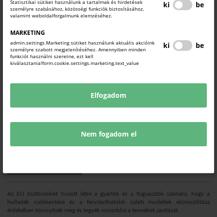
Statisztikai sütiket használunk a tartalmak és hirdetések
ki
be
személyre szabásához, közösségi funkciók biztosításához,
valamint weboldalforgalmunk elemzéséhez.
MARKETING
admin.settings.Marketing sütiket használunk aktuális akcióink
ki
be
személyre szabott megjelenítéséhez. Amennyiben minden
funkciót használni szeretne, ezt kell
kiválasztania!form.cookie.settings.marketing.text_value
Elfogadom
Nem fogadom el
"Javításához való jog" bevezetése
Europe Direct hírek
2026. július 28.
Az EU ösztönzőket hozott létre a gyártók és a fogyasztók számára, hogy a
hulladék csökkentése és a fenntarthatóbb üzleti modellek előmozdítása
érdekében könnyítsék meg és tegyék vonzóbbá a termékek javítását.