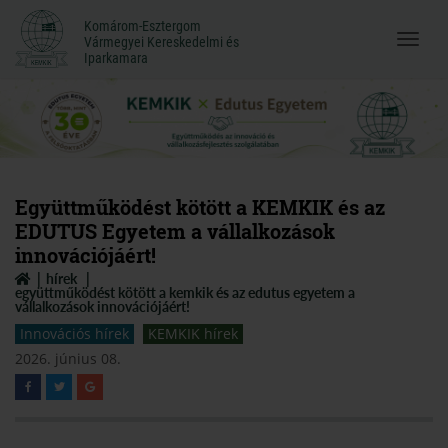
Komárom-Esztergom
Komárom-Esztergom
Vármegyei Kereskedelmi és
Menü
Vármegyei Kereskedelmi és
Iparkamara
Iparkamara
megnyi
Együttműködést kötött a KEMKIK és az
EDUTUS Egyetem a vállalkozások
innovációjáért!
hírek
együttműködést kötött a kemkik és az edutus egyetem a
vállalkozások innovációjáért!
Innovációs hírek
KEMKIK hírek
2026. június 08.