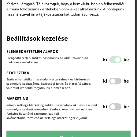
Kedves Látogató! Tájékoztatjuk, hogy a kemkik.hu honlap felhasználói
területén is kínál képzést, ennek gyakorlati oldalát 14 drón
élmény fokozásának érdekében cookie-kat alkalmazunk. A honlapunk
támogatja, közöttük nagyméretű, beavatkozó drónok is -
használatával ön a tájékoztatásunkat tudomásul veszi.
tette hozzá az egyetem rektora.
Beállítások kezelése
ELENGEDHETETLEN ALAPOK
Elengedhetetlen sütiket használunk az oldal zavartalan
ki
be
működése érdekében.
STATISZTIKA
Statisztikai sütiket használunk a tartalmak és hirdetések
ki
be
személyre szabásához, közösségi funkciók biztosításához,
valamint weboldalforgalmunk elemzéséhez.
MARKETING
admin.settings.Marketing sütiket használunk aktuális akcióink
ki
be
személyre szabott megjelenítéséhez. Amennyiben minden
funkciót használni szeretne, ezt kell
kiválasztania!form.cookie.settings.marketing.text_value
KAPCSOLÓDÓ TARTALMAK
TUDJON MEG TÖBBET.