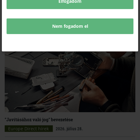
Elfogadom
Nem fogadom el
"Javításához való jog" bevezetése
Europe Direct hírek
2026. július 28.