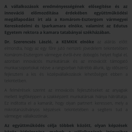
A vállalkozások eredményességének elősegítése és az
innováció előmozdítása érdekében együttműködési
megállapodást irt alá a Komárom-Esztergom vármegyei
Kereskedelmi és Iparkamara elnöke, valamint az Edutus
Egyetem rektora a kamara tatabányai székházában.
Dr. Szerencsés László, a KEMKIK elnöke
az aláírás előtt
elmondta, hogy az egy főre jutó nemzeti jövedelem tekintetében
Komárom-Esztergom vármegye évről-évre dobogós helyet foglal el,
azonban innovációs munkatársak és az innovációt támogató
munkacsoportokat nézve a rangsorban hátrébb állunk, így időszerű
fejleszteni a kis és középvállalkozások lehetőségeit ebben a
tekintetben.
A felmérések szerint az innovációs fejlesztéseket az anyagiak
mellett legfőképpen a szakképzett munkatársak hiánya hátráltatja.
Ez indította el a kamarát, hogy olyan partnert keressen, mely a
mikrotanúsítványos képzések tekintetében a segíteni tud a
vármegye vállalkozóinak.
Az együttműködés célja többek között, olyan képzések
közös kidolgozása, melyek a vállalkozások igényeihez