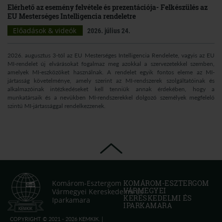
Elérhető az esemény felvétele és prezentációja- Felkészülés az
EU Mesterséges Intelligencia rendeletre
Előadások & videók
2026. július 24.
2026. augusztus 3-tól az EU Mesterséges Intelligencia Rendelete, vagyis az EU
MI-rendelet új elvárásokat fogalmaz meg azokkal a szervezetekkel szemben,
amelyek MI-eszközöket használnak. A rendelet egyik fontos eleme az MI-
jártasság követelménye, amely szerint az MI-rendszerek szolgáltatóinak és
alkalmazóinak intézkedéseket kell tenniük annak érdekében, hogy a
munkatársaik és a nevükben MI-rendszerekkel dolgozó személyek megfelelő
szintű MI-jártassággal rendelkezzenek.
Komárom-Esztergom
KOMÁROM-ESZTERGOM
VÁRMEGYEI
Vármegyei Kereskedelmi és
KERESKEDELMI ÉS
Iparkamara
IPARKAMARA
COPYRIGHT © 2021 - 2026 KEMKIK. |