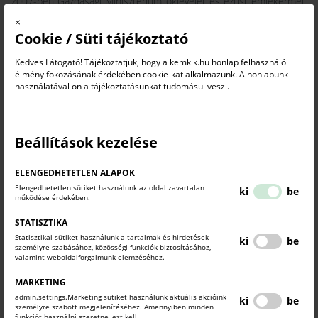
2007-ben Gazdasági Minisztérium oklevelét és ezüst emlékérmét,
2003-ban és 2006-ban a Magyar Iparszövetség (OKISZ) alkotói
×
díját, 2010-ben pedig az érdekvédelmi szervezet emlékgyűrűje
Cookie / Süti tájékoztató
kitüntetést vehette át. 2023-ban Komárom-Esztergom Vármegye
Kedves Látogató! Tájékoztatjuk, hogy a kemkik.hu honlap felhasználói
Gazdaságáért Életműdíjjal tüntették ki.
élmény fokozásának érdekében cookie-kat alkalmazunk. A honlapunk
Nyugodjék békében!
használatával ön a tájékoztatásunkat tudomásul veszi.
Beállítások kezelése
ELENGEDHETETLEN ALAPOK
Elengedhetetlen sütiket használunk az oldal zavartalan
ki
be
működése érdekében.
STATISZTIKA
Statisztikai sütiket használunk a tartalmak és hirdetések
ki
be
személyre szabásához, közösségi funkciók biztosításához,
valamint weboldalforgalmunk elemzéséhez.
MARKETING
admin.settings.Marketing sütiket használunk aktuális akcióink
ki
be
személyre szabott megjelenítéséhez. Amennyiben minden
funkciót használni szeretne, ezt kell