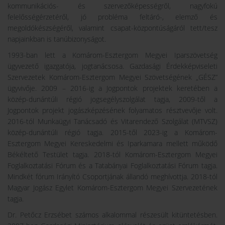
kommunikációs- és szervezőképességről, nagyfokú
felelősségérzetéről, jó probléma feltáró-, elemző és
megoldókészségéről, valamint csapat-központúságáról tett/tesz
napjainkban is tanúbizonyságot.
1993-ban lett a Komárom-Esztergom Megyei Iparszövetség
ügyvezető igazgatója, jogtanácsosa. Gazdasági Érdekképviseleti
Szervezetek Komárom-Esztergom Megyei Szövetségének „GÉSZ”
ügyvivője. 2009 – 2016-ig a Jogpontok projektek keretében a
közép-dunántúli régió jogsegélyszolgálat tagja, 2009-től a
Jogpontok projekt jogászképzésének folyamatos résztvevője volt.
2016-tól Munkaügyi Tanácsadó és Vitarendező Szolgálat (MTVSZ)
közép-dunántúli régió tagja. 2015-től 2023-ig a Komárom-
Esztergom Megyei Kereskedelmi és Iparkamara mellett működő
Békéltető Testület tagja. 2018-tól Komárom-Esztergom Megyei
Foglalkoztatási Fórum és a Tatabányai Foglalkoztatási Fórum tagja.
Mindkét fórum Irányító Csoportjának állandó meghívottja. 2018-tól
Magyar Jogász Egylet Komárom-Esztergom Megyei Szervezetének
tagja.
Dr. Petőcz Erzsébet számos alkalommal részesült kitüntetésben.