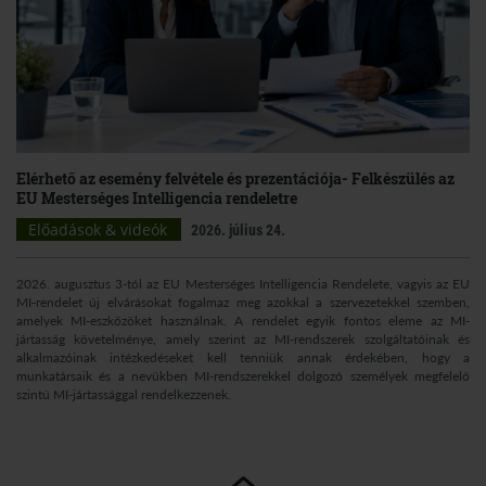
Elérhető az esemény felvétele és prezentációja- Felkészülés az
EU Mesterséges Intelligencia rendeletre
Előadások & videók
2026. július 24.
2026. augusztus 3-tól az EU Mesterséges Intelligencia Rendelete, vagyis az EU
MI-rendelet új elvárásokat fogalmaz meg azokkal a szervezetekkel szemben,
amelyek MI-eszközöket használnak. A rendelet egyik fontos eleme az MI-
jártasság követelménye, amely szerint az MI-rendszerek szolgáltatóinak és
alkalmazóinak intézkedéseket kell tenniük annak érdekében, hogy a
munkatársaik és a nevükben MI-rendszerekkel dolgozó személyek megfelelő
szintű MI-jártassággal rendelkezzenek.