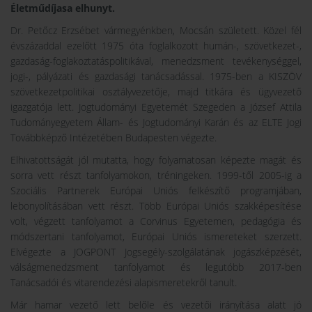
Életműdíjasa elhunyt.
Dr. Petőcz Erzsébet vármegyénkben, Mocsán született. Közel fél
évszázaddal ezelőtt 1975 óta foglalkozott humán-, szövetkezet-,
gazdaság-foglakoztatáspolitikával, menedzsment tevékenységgel,
jogi-, pályázati és gazdasági tanácsadással. 1975-ben a KISZÖV
szövetkezetpolitikai osztályvezetője, majd titkára és ügyvezető
igazgatója lett. Jogtudományi Egyetemét Szegeden a József Attila
Tudományegyetem Állam- és Jogtudományi Karán és az ELTE Jogi
Továbbképző Intézetében Budapesten végezte.
Elhivatottságát jól mutatta, hogy folyamatosan képezte magát és
sorra vett részt tanfolyamokon, tréningeken. 1999-től 2005-ig a
Szociális Partnerek Európai Uniós felkészítő programjában,
lebonyolításában vett részt. Több Európai Uniós szakképesítése
volt, végzett tanfolyamot a Corvinus Egyetemen, pedagógia és
módszertani tanfolyamot, Európai Uniós ismereteket szerzett.
Elvégezte a JOGPONT Jogsegély-szolgálatának jogászképzését,
válságmenedzsment tanfolyamot és legutóbb 2017-ben
Tanácsadói és vitarendezési alapismeretekről tanult.
Már hamar vezető lett belőle és vezetői irányítása alatt jó