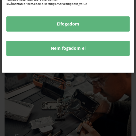
kiválasztania!form.cookie.settings.marketing.text_value
(Fotó: Mazán Tibor, Komárom-Esztergom Vármegye Gazdaságáért
Életműdíj átvétele 2023-ban)
Elfogadom
KAPCSOLÓDÓ TARTALMAK
TUDJON MEG TÖBBET.
Nem fogadom el