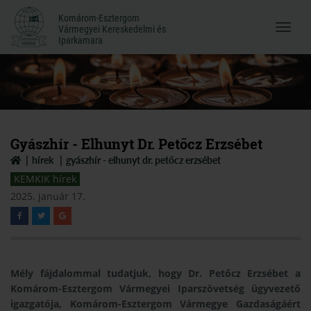
Komárom-Esztergom
Komárom-Esztergom
Vármegyei Kereskedelmi és
Menü
Vármegyei Kereskedelmi és
Iparkamara
Iparkamara
megnyi
Gyászhír - Elhunyt Dr. Petőcz Erzsébet
hírek
gyászhír - elhunyt dr. petőcz erzsébet
KEMKIK hírek
2025. január 17.
Mély fájdalommal tudatjuk, hogy Dr. Petőcz Erzsébet a
Komárom-Esztergom Vármegyei Iparszövetség ügyvezető
igazgatója, Komárom-Esztergom Vármegye Gazdaságáért