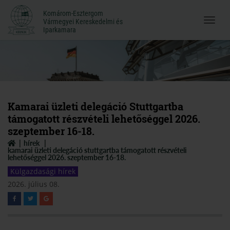
Komárom-Esztergom
Komárom-Esztergom
Vármegyei Kereskedelmi és
Menü
Vármegyei Kereskedelmi és
Iparkamara
Iparkamara
megnyi
Kamarai üzleti delegáció Stuttgartba
támogatott részvételi lehetőséggel 2026.
szeptember 16-18.
hírek
kamarai üzleti delegáció stuttgartba támogatott részvételi
lehetőséggel 2026. szeptember 16-18.
Külgazdasági hírek
2026. július 08.