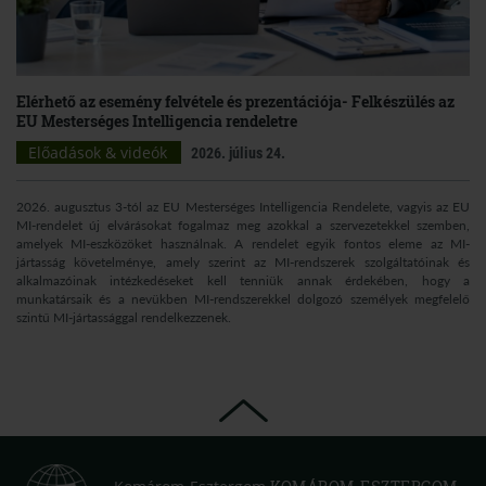
Elérhető az esemény felvétele és prezentációja- Felkészülés az
EU Mesterséges Intelligencia rendeletre
Előadások & videók
2026. július 24.
2026. augusztus 3-tól az EU Mesterséges Intelligencia Rendelete, vagyis az EU
MI-rendelet új elvárásokat fogalmaz meg azokkal a szervezetekkel szemben,
amelyek MI-eszközöket használnak. A rendelet egyik fontos eleme az MI-
jártasság követelménye, amely szerint az MI-rendszerek szolgáltatóinak és
alkalmazóinak intézkedéseket kell tenniük annak érdekében, hogy a
munkatársaik és a nevükben MI-rendszerekkel dolgozó személyek megfelelő
szintű MI-jártassággal rendelkezzenek.