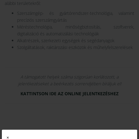
alábbi területekről:
Szerszámgép- és gyártórendszer-technológia, valamint
precíziós szerszámgyártás
Méréstechnológia, minőségbiztosítás, szoftverek,
digitalizáció és automatizálási technológiák
Alkatrészek, szerkezeti egységek és segédanyagok
Szolgáltatások, raktározási eszközök és műhelyfelszerelések
A támogatott helyek száma szigorúan korlátozott, a
jelentkezéseket a beérkezés sorrendjében bíráljuk el!
KATTINTSON IDE AZ ONLINE JELENTKEZÉSHEZ
A jelentkezéshez szükséges dokumentumokat (angol nyelvű online
×