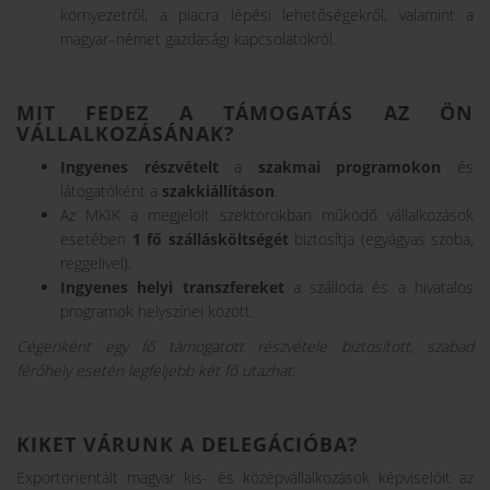
környezetről, a piacra lépési lehetőségekről, valamint a
magyar–német gazdasági kapcsolatokról.
MIT FEDEZ A TÁMOGATÁS AZ ÖN
VÁLLALKOZÁSÁNAK?
Ingyenes
részvételt
a
szakmai
programokon
és
látogatóként a
szakkiállításon
.
Az MKIK a megjelölt szektorokban működő vállalkozások
esetében
1 fő szállásköltségét
biztosítja (egyágyas szoba,
reggelivel).
Ingyenes
helyi
transzfereket
a szálloda és a hivatalos
programok helyszínei között.
Cégenként egy fő támogatott részvétele biztosított, szabad
férőhely esetén legfeljebb két fő utazhat.
KIKET VÁRUNK A DELEGÁCIÓBA?
Exportorientált magyar kis- és középvállalkozások képviselőit az