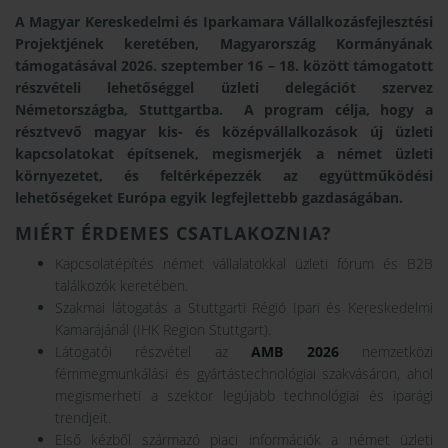
A Magyar Kereskedelmi és Iparkamara Vállalkozásfejlesztési
Projektjének keretében, Magyarország Kormányának
támogatásával 2026. szeptember 16 – 18. között támogatott
részvételi lehetőséggel üzleti delegációt szervez
Németországba, Stuttgartba. A program célja, hogy a
résztvevő magyar kis- és középvállalkozások új üzleti
kapcsolatokat építsenek, megismerjék a német üzleti
környezetet, és feltérképezzék az együttműködési
lehetőségeket Európa egyik legfejlettebb gazdaságában.
MIÉRT ÉRDEMES CSATLAKOZNIA?
Kapcsolatépítés német vállalatokkal üzleti fórum és B2B
találkozók keretében.
Szakmai látogatás a Stuttgarti Régió Ipari és Kereskedelmi
Kamarájánál (IHK Region Stuttgart).
Látogatói részvétel az
AMB 2026
nemzetközi
fémmegmunkálási és gyártástechnológiai szakvásáron, ahol
megismerheti a szektor legújabb technológiai és iparági
trendjeit.
Első kézből származó piaci információk a német üzleti