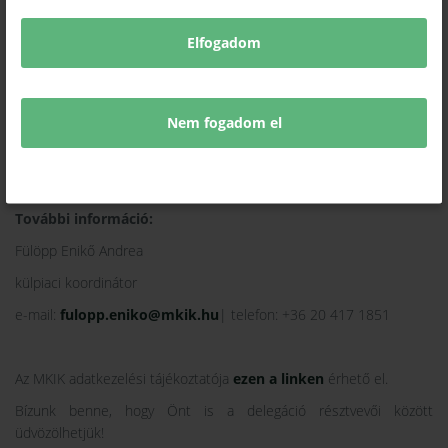
megfelelő szintű angol nyelvtudás,
a résztvevő betartja az MKIK Külpiaci delegációk magatartási
Elfogadom
és együttműködési irányelvei című dokumentumban
foglaltakat,
érvényes kamarai regisztráció, az elbírálás során előnyt
Nem fogadom el
élveznek az önkéntes kamarai tagok.
Jelentkezési határidő: 2026. július 21
.
További információ:
Fülöpp Enikő Andrea
külpiaci koordinátor
e-mail:
fulopp.eniko@mkik.hu
| telefon: +36 20 417 1851
Az MKIK adatkezelési tájékoztatója
ezen a linken
érhető el.
Bízunk benne, hogy Önt is a delegáció résztvevői között
üdvözölhetjük!