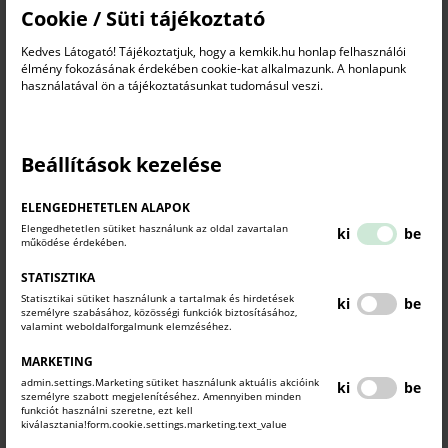
adatlap, cégszerűen aláírt költségvállalási nyilatkozat és
Cookie / Süti tájékoztató
adatkezelési nyilatkozat) a
fulopp.eniko@mkik.hu
Kedves Látogató! Tájékoztatjuk, hogy a kemkik.hu honlap felhasználói
e-mail címre várjuk.
élmény fokozásának érdekében cookie-kat alkalmazunk. A honlapunk
használatával ön a tájékoztatásunkat tudomásul veszi.
A jelentkezéshez szükséges dokumentumok az online
jelentkezési felületünkön,
ezen a linken találhatók.
A támogatott részvétel feltételei:
Beállítások kezelése
a benyújtott pályázat a formai és tartalmi követelményeknek
maradéktalanul megfelel,
ELENGEDHETETLEN ALAPOK
a jelentkezéshez és a részvételhez szükséges online felület
Elengedhetetlen sütiket használunk az oldal zavartalan
ki
be
és dokumentumok hiánytalan, megfelelő minőségben
működése érdekében.
történő kitöltése és visszaküldése a megjelölt határidőig:
STATISZTIKA
online jelentkezés angol nyelven, cégszerűen aláírt
Statisztikai sütiket használunk a tartalmak és hirdetések
ki
be
költségvállalási nyilatkozat,
személyre szabásához, közösségi funkciók biztosításához,
valamint weboldalforgalmunk elemzéséhez.
részvétel az MKIK üzleti útra felkészítő eseményén, minden
szakmai programon és közreműködés az utókövetési
MARKETING
eljárásban,
admin.settings.Marketing sütiket használunk aktuális akcióink
ki
be
magyarországi bejegyzésű kis- és középvállalkozás, mely a
személyre szabott megjelenítéséhez. Amennyiben minden
funkciót használni szeretne, ezt kell
fent megjelölt szektorok valamelyikében tevékenykedik,
kiválasztania!form.cookie.settings.marketing.text_value
exportorientált cégprofil, angol nyelvű honlap,