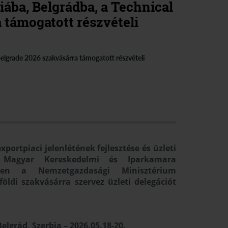
iába, Belgrádba, a Technical
 támogatott részvételi
 belgrade 2026 szakvásárra támogatott részvételi
portpiaci jelenlétének fejlesztése és üzleti
a Magyar Kereskedelmi és Iparkamara
etében a Nemzetgazdasági Minisztérium
ldi szakvásárra szervez üzleti delegációt
Belgrád, Szerbia – 2026.05.18-20.