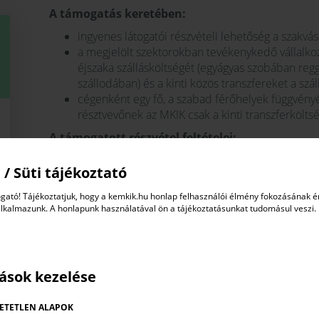
A támogatás keretében:
ingyenes látogatói részvételi lehetőség a szakv
a megjelölt szektorokban tevékenykedő vállalkoz
éjszaka szállásköltségét (egyágyas szobában re
szállodában) és a kinti közös transzfereket a szál
cégenként egy fő, a szabad férőhelyek függvény
résztvevőnek az MKIK csak a kinti transzferköltség
A támogatott részvétel feltételei:
a jelentkezéshez és a részvételhez szükséges on
 / Süti tájékoztató
megfelelő minőségben történő kitöltése és vissz
jelentkezés angol nyelven, cégszerűen aláírt költs
gató! Tájékoztatjuk, hogy a kemkik.hu honlap felhasználói élmény fokozásának 
hozzájáruló nyilatkozat,
alkalmazunk. A honlapunk használatával ön a tájékoztatásunkat tudomásul veszi.
magyarországi bejegyzésű kis- és középvállalkozá
valamelyikében tevékenykedik,
exportorientált cégprofil,
a delegált cégképviselő megfelelő szintű angol 
tások kezelése
a cég angol nyelvű honlappal rendelkezik,
érvényes kamarai regisztráció, az elbírálás sorá
ETETLEN ALAPOK