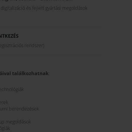
digitalizáció és fejlett gyártási megoldások
ENTKEZÉS
gisztrációs rendszer)
tóival találkozhatnak
:
echnológiák
erek
riumi berendezések
t-up megoldások
ógiák