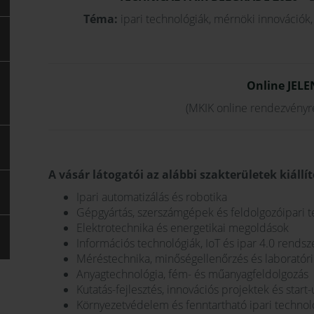
Téma:
ipari technológiák, mérnöki innovációk, 
Online JEL
(MKIK online rendezvényre
A vásár látogatói az alábbi szakterületek kiállí
Ipari automatizálás és robotika
Gépgyártás, szerszámgépek és feldolgozóipari t
Elektrotechnika és energetikai megoldások
Információs technológiák, IoT és ipar 4.0 rendsz
Méréstechnika, minőségellenőrzés és laborató
Anyagtechnológia, fém- és műanyagfeldolgozás
Kutatás-fejlesztés, innovációs projektek és star
Környezetvédelem és fenntartható ipari technol