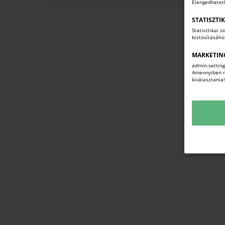
Elengedhetet
STATISZTI
Statisztikai 
biztosításáh
MARKETIN
admin.setting
Amennyiben mi
kiválasztania