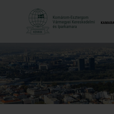
Komárom-Esztergom
Komárom-Esztergom
Vármegyei Kereskedelmi
Vármegyei Kereskedelmi
KAMARA
és Iparkamara
és Iparkamara