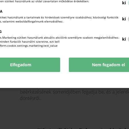
len sütiket használunk az oldal zavartalan működése érdekében.
ki
Jelentkezés határ
KA
sütiket használunk a tartalmak és hirdetések személyre szabásához, közösségi funkciók
ki
legkésőbb 2026. április 10-ig a fentiekben feltünt
oz, valamint weboldalforgalmunk elemzéséhez.
kitöltésével, a költségvállalási nyilatkozat és a
G
turkovics.rebeka@mk
s.Marketing sütiket használunk aktuális akcióink személyre szabott megjelenítéséhez.
ki
nden funkciót használni szeretne, ezt kell
!form.cookie.settings.marketing.text_value
További inf
Turkovics Rebeka nemzetközi koordinátor, e-mail:
tu
Elfogadom
Nem fogadom el
1240
A támogatással kiutazó résztvevők létszáma korlá
beérkezésének sorrendjében fogadja be, és a jelentke
döntésről.