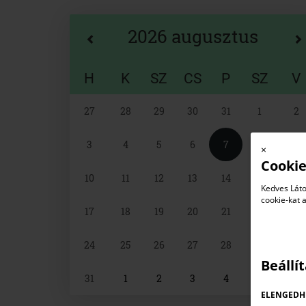
2026 augusztus
H
K
SZ
CS
P
SZ
V
Naptár
27
28
29
30
31
1
2
választó
3
4
5
6
7
8
9
×
Cookie
10
11
12
13
14
15
16
Kedves Láto
cookie-kat 
17
18
19
20
21
22
23
24
25
26
27
28
29
30
Beállí
31
1
2
3
4
5
6
ELENGEDH