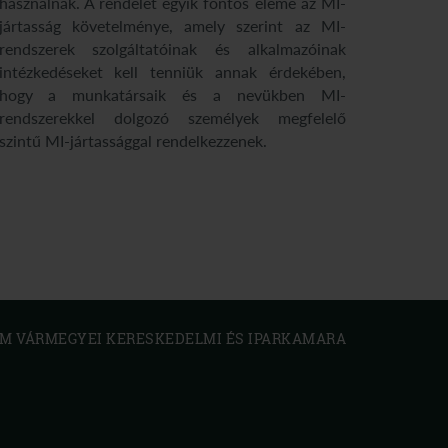
használnak. A rendelet egyik fontos eleme az MI-
jártasság követelménye, amely szerint az MI-
rendszerek szolgáltatóinak és alkalmazóinak
intézkedéseket kell tenniük annak érdekében,
hogy a munkatársaik és a nevükben MI-
rendszerekkel dolgozó személyek megfelelő
szintű MI-jártassággal rendelkezzenek.
 VÁRMEGYEI KERESKEDELMI ÉS IPARKAMARA