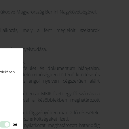
űködve Magyarország Berlini Nagykövetségével.
llalkozás, mely a fent megjelölt szektorok
vagy német nyelvtudása,
amarai tagok,
es online felület és dokumentum hiánytalan,
érdekében
alan, megfelelő minőségben történő kitöltése és
 jelentkezés angol nyelven, cégszerűen aláírt
ozások esetében az MKIK fizeti egy fő számára a
ában reggelivel a későbbiekben meghatározott
bad férőhelyek függvényében max. 2 fő részvétele
 kinti transzferköltségeket fizeti,
be
ségvállalási nyilatkozat meghatározott határidőig