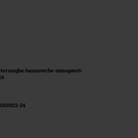
etorszagba-hannoverbe-tamogatott-
24
20250922-24