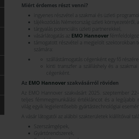
Miért érdemes részt venni?
ingyenes részvétel a szakmai és üzleti programo
tájékozódás Németország üzleti környezetéről, 
tárgyalás potenciális üzleti partnerekkel,
vásárlátogatás az
EMO Hannover
fémfeldolgozó
támogatott részvétel a megjelölt szektorokban 
számára:
szállástámogatás cégenként egy fő részére
kinti transzfer a szálláshely és a szakm
cégenként.
Az
EMO Hannover
szakvásárról röviden
Az EMO Hannover szakvásárt 2025. szeptember 22–26
teljes fémmegmunkálási értékláncot és a legújabb m
világ egyik legjelentősebb gyártástechnológiai esem
A vásár látogatói az alábbi szakterületek kiállítóival ta
Szerszámgépek,
Gyártórendszerek,