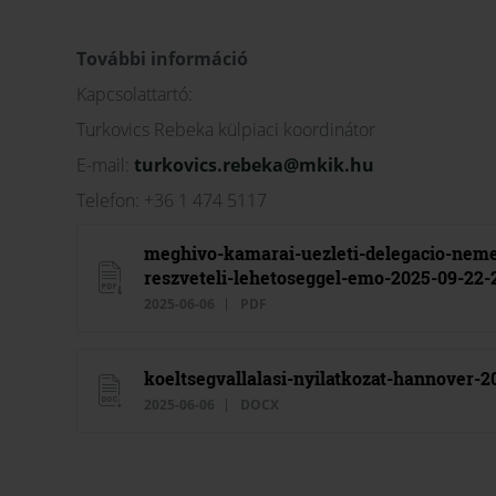
További információ
Kapcsolattartó:
Turkovics Rebeka külpiaci koordinátor
E-mail:
turkovics.rebeka@mkik.hu
Telefon: +36 1 474 5117
meghivo-kamarai-uezleti-delegacio-nem
reszveteli-lehetoseggel-emo-2025-09-22-
2025-06-06
PDF
koeltsegvallalasi-nyilatkozat-hannover-
2025-06-06
DOCX