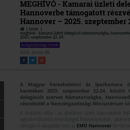
MEGHÍVÓ - Kamarai üzleti del
Hannoverbe támogatott részvét
Hannover – 2025. szeptember 
hírek
meghívó - kamarai üzleti delegáció németországba, hannoverbe
2025. szeptember 22-24.
Külgazdasági hírek
2025. június 06.
A Magyar Kereskedelmi és Iparkamara (MKI
keretében 2025. szeptember 22-24. között t
delegációt szervez Németországba, Hannoverb
részvételét a Nemzetgazdasági Minisztérium tá
A kiutazás célja - az általános üzleti kapcsolatok fej
együttműködési lehetőségek feltérképezése, valamint
delegáció látogatást tesz az
EMO Hannover
fémfeldo