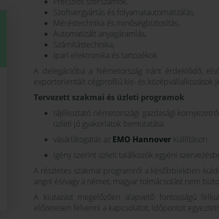
Precíziós szerszámok,
Szoftvergyártás és folyamatautomatizálás,
Méréstechnika és minőségbiztosítás,
Automatizált anyagáramlás,
Számítástechnika,
Ipari elektronika és tartozékok
A delegációba a Németország iránt érdeklődő, első
exportorientált cégprofilú kis- és középvállalkozások j
Tervezett szakmai és üzleti programok
tájékoztató németországi gazdasági környezetről,
üzleti jó gyakorlatok
bemutatása
vásárlátogatás az
EMO Hannover
kiállításon
igény szerint üzleti találkozók egyéni szervezés
A részletes szakmai programról a későbbiekben küldü
angol és/vagy a német, magyar tolmácsolást nem bizto
A kiutazást megelőzően alapvető fontosságú felkut
előzetesen felvenni a kapcsolatot, időpontot egyeztetn