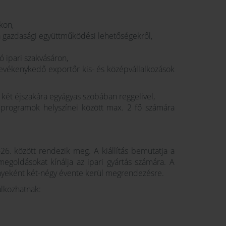
kon,
a gazdasági együttműködési lehetőségekről,
 ipari szakvásáron,
tevékenykedő exportőr kis- és középvállalkozások
 két éjszakára egyágyas szobában reggelivel,
ai programok helyszínei között max. 2 fő számára
. között rendezik meg. A kiállítás bemutatja a
egoldásokat kínálja az ipari gyártás számára. A
ényeként két-négy évente kerül megrendezésre.
lálkozhatnak: