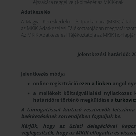
éjszakára reggelivel) költségét az MKIK-nak
Adatkezelés
A Magyar Kereskedelmi és Iparkamara (MKIK) által v
az MKIK Adatkezelési Tájékoztatójában meghatározotta
Az MKIK Adatkezelési Tájékoztatója az MKIK honlapjá
Jelentkezési határidő: 20
Jelentkezés módja
online regisztráció
ezen a linken
angol ny
a mellékelt költségvállalási nyilatkozat 
határidőre történő megküldése a
turkovi
A támogatással kiutazó résztvevők létszáma 
beérkezésének sorrendjében fogadjuk be.
Kérjük, hogy az üzleti delegációval kapcs
véglegesítsék, hogy az MKIK elfogadta és vissza