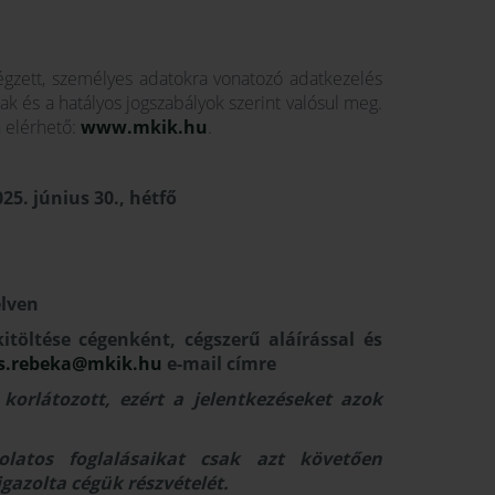
égzett, személyes adatokra vonatozó adatkezelés
k és a hatályos jogszabályok szerint valósul meg.
n elérhető:
www.mkik.hu
.
25. június 30., hétfő
elven
kitöltése cégenként, cégszerű aláírással és
cs.rebeka@mkik.hu
e-mail címre
korlátozott, ezért a jelentkezéseket azok
olatos foglalásaikat csak azt követően
igazolta cégük részvételét.