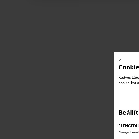
×
Cookie
Kedves Láto
cookie-kat 
Beállí
ELENGEDH
Elengedhetet