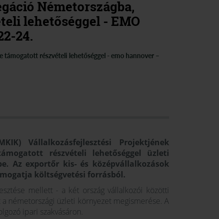
egáció Németországba,
eli lehetőséggel - EMO
22-24.
 támogatott részvételi lehetőséggel - emo hannover –
K) Vállalkozásfejlesztési Projektjének
ámogatott részvételi lehetőséggel üzleti
e. Az exportőr kis- és középvállalkozások
mogatja költségvetési forrásból.
lesztése mellett - a két ország vállalkozói közötti
 a németországi üzleti környezet megismerése. A
lgozó ipari szakvásáron.