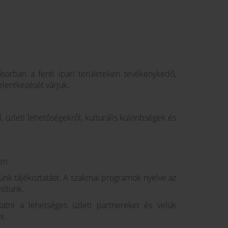
sorban a fenti ipari területeken tevékenykedő,
elentkezését várjuk.
 üzleti lehetőségekről, kulturális különbségek és
ben
nk tájékoztatást. A szakmai programok nyelve az
sítunk.
atni a lehetséges üzleti partnereket és velük
i.