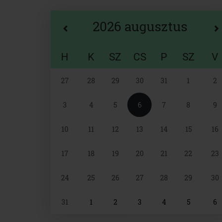
2026 augusztus
H
K
SZ
CS
P
SZ
V
Naptár
27
28
29
30
31
1
2
választó
3
4
5
6
7
8
9
10
11
12
13
14
15
16
17
18
19
20
21
22
23
24
25
26
27
28
29
30
31
1
2
3
4
5
6