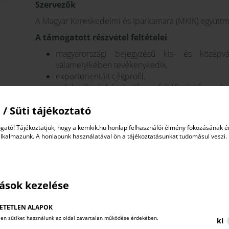
Szervezők
A Magyar Kereskedelmi és Iparkamara (MKIK) együttm
A támogatott részvétel feltételei
magyarországi bejegyzésű kis- és középvá
valamelyikében tevékenykedik,
exportorientált cégprofil,
a delegált cégképviselő megfelelő szintű angol 
érvényes kamarai regisztráció,
 / Süti tájékoztató
az elbírálás során előnyt élveznek az önkéntes k
a jelentkezéshez és a részvételhez szükség
gató! Tájékoztatjuk, hogy a kemkik.hu honlap felhasználói élmény fokozásának 
megfelelő minőségben történő kitöltése hiányt
alkalmazunk. A honlapunk használatával ön a tájékoztatásunkat tudomásul veszi.
visszaküldése a megjelölt határidőig: online
költségvállalási nyilatkozat,
a megjelölt szektorokban tevékenykedő vállalk
két éjszaka szállásköltségét (egyágyas szob
tások kezelése
szállodában) és a kinti transzfereket,
cégenként egy fő jelentkezését várjuk, de a sza
ETETLEN ALAPOK
lehetséges, a második résztvevőnek az MKIK csak a
len sütiket használunk az oldal zavartalan működése érdekében.
ki
a szállásköltség támogatásának feltétele a költ