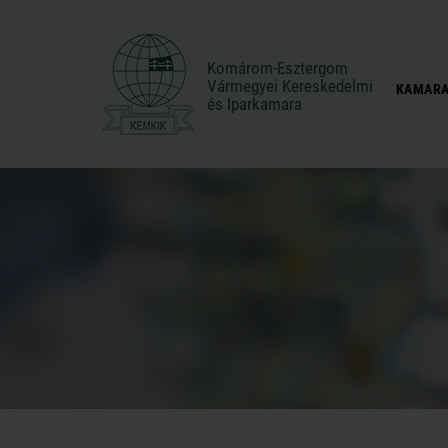
Komárom-Esztergom
Komárom-Esztergom
Vármegyei Kereskedelmi
Vármegyei Kereskedelmi
KAMARA
és Iparkamara
és Iparkamara