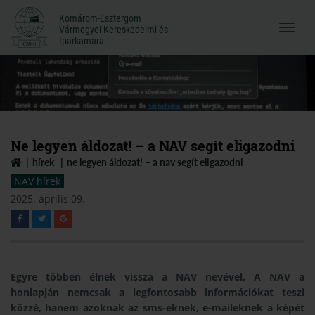
Komárom-Esztergom
Komárom-Esztergom
Vármegyei Kereskedelmi és
Menü
Vármegyei Kereskedelmi és
Iparkamara
Iparkamara
megnyi
Ne legyen áldozat! – a NAV segít eligazodni
hírek
ne legyen áldozat! – a nav segít eligazodni
NAV hírek
2025. április 09.
Egyre többen élnek vissza a NAV nevével. A NAV a
honlapján nemcsak a legfontosabb információkat teszi
közzé, hanem azoknak az sms-eknek, e-maileknek a képét