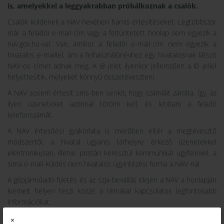
is, amelyekkel a leggyakrabban próbálkoznak a csalók
.
Csalók küldenek a NAV nevében hamis értesítéseket. Legtöbbször
már a feladói e-mail-cím vagy a feltüntetett honlap sem egyezik a
nav.gov.hu-val. Van, amikor a feladói e-mail-cím nem egyezik a
hivatalos e-maillel, ám a felhasználónévhez egy hivatalosnak látszó
NAV-os címet adnak meg. A @ jelet ilyenkor jellemzően a © jellel
helyettesítik, melyeket könnyű összetéveszteni.
A NAV sosem értesít sms-ben senkit, hogy számláit zárolta. Így, az
ilyen üzeneteket azonnal törölni kell, és letiltani a feladó
telefonszámát.
A NAV értesítési gyakorlata is merőben eltér a megtévesztő
módszertől, a hivatal ugyanis tárhelyre érkező üzenetekkel
elektronikusan, illetve postán keresztül kommunikál ügyfeleivel, a
sima e-mail-küldés nem hivatalos ügyintézési forma a NAV-nál.
A gépjárműadó-fizetés és az szja-bevallás idején a NAV a honlapján
kiemelt helyen teszi közzé a témával kapcsolatos legfontosabb
információkat.
A NAV nevével visszaélő leggyakoribb csaló sms-ek és e-
×