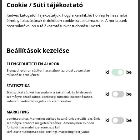
mailek
ide kattintva
megtekinthetőek.
Cookie / Süti tájékoztató
Kedves Látogató! Tájékoztatjuk, hogy a kemkik.hu honlap felhasználói
KAPCSOLÓDÓ TARTALMAK
élmény fokozásának érdekében cookie-kat alkalmazunk. A honlapunk
TUDJON MEG TÖBBET.
használatával ön a tájékoztatásunkat tudomásul veszi.
Beállítások kezelése
ELENGEDHETETLEN ALAPOK
Elengedhetetlen sütiket használunk az oldal zavartalan
ki
be
működése érdekében.
STATISZTIKA
Statisztikai sütiket használunk a tartalmak és hirdetések
ki
be
személyre szabásához, közösségi funkciók biztosításához,
valamint weboldalforgalmunk elemzéséhez.
MARKETING
admin.settings.Marketing sütiket használunk aktuális akcióink
ki
be
személyre szabott megjelenítéséhez. Amennyiben minden
funkciót használni szeretne, ezt kell
kiválasztania!form.cookie.settings.marketing.text_value